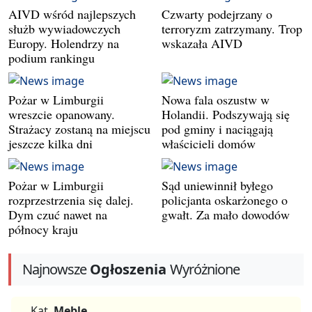
AIVD wśród najlepszych
Czwarty podejrzany o
służb wywiadowczych
terroryzm zatrzymany. Trop
Europy. Holendrzy na
wskazała AIVD
podium rankingu
Pożar w Limburgii
Nowa fala oszustw w
wreszcie opanowany.
Holandii. Podszywają się
Strażacy zostaną na miejscu
pod gminy i naciągają
jeszcze kilka dni
właścicieli domów
Pożar w Limburgii
Sąd uniewinnił byłego
rozprzestrzenia się dalej.
policjanta oskarżonego o
Dym czuć nawet na
gwałt. Za mało dowodów
północy kraju
Najnowsze
Ogłoszenia
Wyróżnione
Kat.
Meble