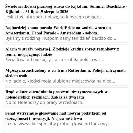
Święto siatkówki plażowej wraca do Kijkduin. Summer BeachLife -
Kijkduin - 31 lipca-9 sierpnia 2026
Jeśli ktoś lubi sport i plażę, to lepszego połącze...
Najbardziej znana parada WorldPride na wodzie wraca do
Amsterdamu. Canal Parade - Amsterdam - sobota...
Byliśmy z rodziną i wspominamy ten dzień bardzo do...
Alarm w straży pożarnej. Złodzieje kradną sprzęt ratunkowy z
remiz, mogą zginąć ludzie
Seria trwa od miesięcy... a co zrobiła policja w c...
Mężczyzna zastrzelony w centrum Rotterdamu. Policja zatrzymała
siedem osób
No ładnie, kiedyś moja ulubiona miejscówka na nied...
Rząd zakaże zatrudniania pracowników tymczasowych w
holenderskich rzeźniach. Zakaz za dwa lata
No to Holendrzy do pracy w rzeźniach.
Senat wstrzymuje głosowanie nad nowym podatkiem od
oszczędności i inwestycji. Niepewność trwa
Już na wszystkie sposoby próbują kase od ludzi wyc...