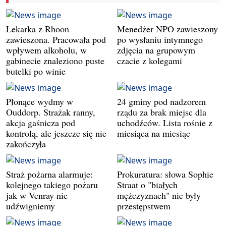
Lekarka z Rhoon
Menedżer NPO zawieszony
zawieszona. Pracowała pod
po wysłaniu intymnego
wpływem alkoholu, w
zdjęcia na grupowym
gabinecie znaleziono puste
czacie z kolegami
butelki po winie
Płonące wydmy w
24 gminy pod nadzorem
Ouddorp. Strażak ranny,
rządu za brak miejsc dla
akcja gaśnicza pod
uchodźców. Lista rośnie z
kontrolą, ale jeszcze się nie
miesiąca na miesiąc
zakończyła
Straż pożarna alarmuje:
Prokuratura: słowa Sophie
kolejnego takiego pożaru
Straat o "białych
jak w Venray nie
mężczyznach" nie były
udźwigniemy
przestępstwem