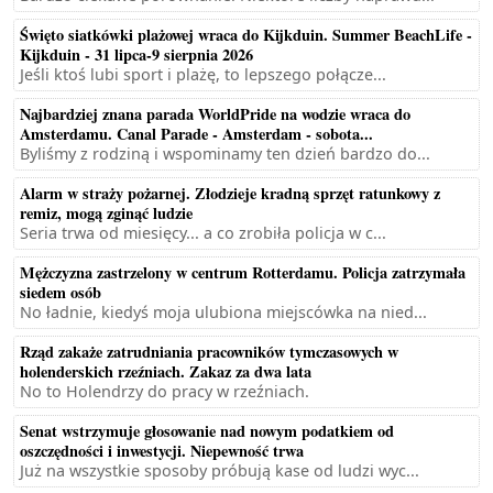
Święto siatkówki plażowej wraca do Kijkduin. Summer BeachLife -
Kijkduin - 31 lipca-9 sierpnia 2026
Jeśli ktoś lubi sport i plażę, to lepszego połącze...
Najbardziej znana parada WorldPride na wodzie wraca do
Amsterdamu. Canal Parade - Amsterdam - sobota...
Byliśmy z rodziną i wspominamy ten dzień bardzo do...
Alarm w straży pożarnej. Złodzieje kradną sprzęt ratunkowy z
remiz, mogą zginąć ludzie
Seria trwa od miesięcy... a co zrobiła policja w c...
Mężczyzna zastrzelony w centrum Rotterdamu. Policja zatrzymała
siedem osób
No ładnie, kiedyś moja ulubiona miejscówka na nied...
Rząd zakaże zatrudniania pracowników tymczasowych w
holenderskich rzeźniach. Zakaz za dwa lata
No to Holendrzy do pracy w rzeźniach.
Senat wstrzymuje głosowanie nad nowym podatkiem od
oszczędności i inwestycji. Niepewność trwa
Już na wszystkie sposoby próbują kase od ludzi wyc...