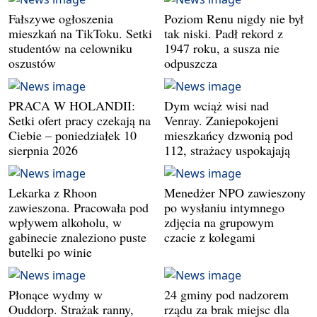
Fałszywe ogłoszenia
Poziom Renu nigdy nie był
mieszkań na TikToku. Setki
tak niski. Padł rekord z
studentów na celowniku
1947 roku, a susza nie
oszustów
odpuszcza
PRACA W HOLANDII:
Dym wciąż wisi nad
Setki ofert pracy czekają na
Venray. Zaniepokojeni
Ciebie – poniedziałek 10
mieszkańcy dzwonią pod
sierpnia 2026
112, strażacy uspokajają
Lekarka z Rhoon
Menedżer NPO zawieszony
zawieszona. Pracowała pod
po wysłaniu intymnego
wpływem alkoholu, w
zdjęcia na grupowym
gabinecie znaleziono puste
czacie z kolegami
butelki po winie
Płonące wydmy w
24 gminy pod nadzorem
Ouddorp. Strażak ranny,
rządu za brak miejsc dla