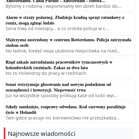
Amsterdamu. Canal Parade - Amsterdam - sobota...
Byliśmy z rodziną i wspominamy ten dzień bardzo do...
Alarm w straży pożarnej. Złodzieje kradną sprzęt ratunkowy z
remiz, mogą zginąć ludzie
Seria trwa od miesięcy... a co zrobiła policja w c...
Mężczyzna zastrzelony w centrum Rotterdamu. Policja zatrzymała
siedem osób
No ładnie, kiedyś moja ulubiona miejscówka na nied...
Rząd zakaże zatrudniania pracowników tymczasowych w
holenderskich rzeźniach. Zakaz za dwa lata
No to Holendrzy do pracy w rzeźniach.
Senat wstrzymuje głosowanie nad nowym podatkiem od
oszczędności i inwestycji. Niepewność trwa
Już na wszystkie sposoby próbują kase od ludzi wyc...
Szkoły zamknięte, rozprawy odwołane. Kod czerwony paraliżuje
życie w Holandii
Tam gdzie pracuje nic kierownictwu nie przeszkadza...
Najnowsze wiadomości