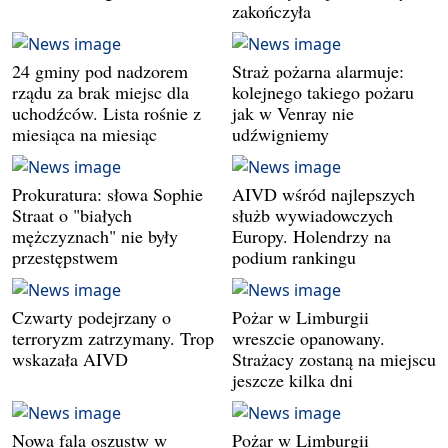
zakończyła
24 gminy pod nadzorem
Straż pożarna alarmuje:
rządu za brak miejsc dla
kolejnego takiego pożaru
uchodźców. Lista rośnie z
jak w Venray nie
miesiąca na miesiąc
udźwigniemy
Prokuratura: słowa Sophie
AIVD wśród najlepszych
Straat o "białych
służb wywiadowczych
mężczyznach" nie były
Europy. Holendrzy na
przestępstwem
podium rankingu
Czwarty podejrzany o
Pożar w Limburgii
terroryzm zatrzymany. Trop
wreszcie opanowany.
wskazała AIVD
Strażacy zostaną na miejscu
jeszcze kilka dni
Nowa fala oszustw w
Pożar w Limburgii