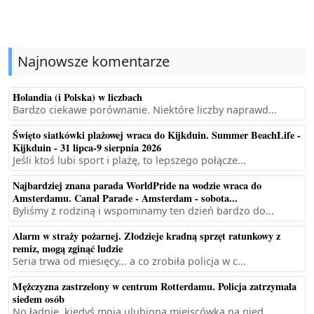
Najnowsze komentarze
Holandia (i Polska) w liczbach
Bardzo ciekawe porównanie. Niektóre liczby naprawd...
Święto siatkówki plażowej wraca do Kijkduin. Summer BeachLife -
Kijkduin - 31 lipca-9 sierpnia 2026
Jeśli ktoś lubi sport i plażę, to lepszego połącze...
Najbardziej znana parada WorldPride na wodzie wraca do
Amsterdamu. Canal Parade - Amsterdam - sobota...
Byliśmy z rodziną i wspominamy ten dzień bardzo do...
Alarm w straży pożarnej. Złodzieje kradną sprzęt ratunkowy z
remiz, mogą zginąć ludzie
Seria trwa od miesięcy... a co zrobiła policja w c...
Mężczyzna zastrzelony w centrum Rotterdamu. Policja zatrzymała
siedem osób
No ładnie, kiedyś moja ulubiona miejscówka na nied...