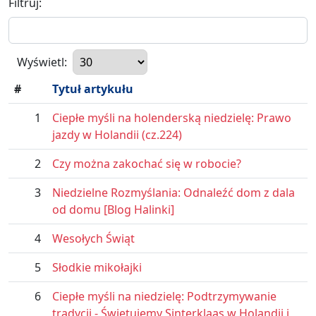
Filtruj:
Wyświetl:
#
Tytuł artykułu
1
Ciepłe myśli na holenderską niedzielę: Prawo
jazdy w Holandii (cz.224)
2
Czy można zakochać się w robocie?
3
Niedzielne Rozmyślania: Odnaleźć dom z dala
od domu [Blog Halinki]
4
Wesołych Świąt
5
Słodkie mikołajki
6
Ciepłe myśli na niedzielę: Podtrzymywanie
tradycji - Świętujemy Sinterklaas w Holandii i