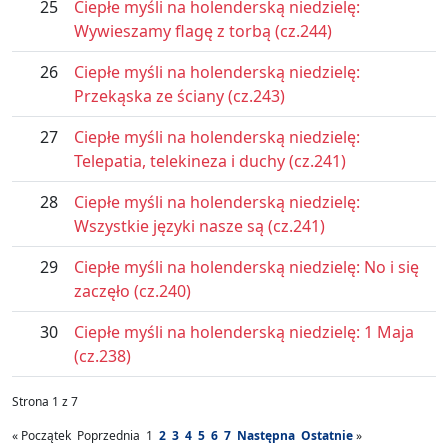
25
Ciepłe myśli na holenderską niedzielę:
Wywieszamy flagę z torbą (cz.244)
26
Ciepłe myśli na holenderską niedzielę:
Przekąska ze ściany (cz.243)
27
Ciepłe myśli na holenderską niedzielę:
Telepatia, telekineza i duchy (cz.241)
28
Ciepłe myśli na holenderską niedzielę:
Wszystkie języki nasze są (cz.241)
29
Ciepłe myśli na holenderską niedzielę: No i się
zaczęło (cz.240)
30
Ciepłe myśli na holenderską niedzielę: 1 Maja
(cz.238)
Strona 1 z 7
«
Początek
Poprzednia
1
2
3
4
5
6
7
Następna
Ostatnie
»