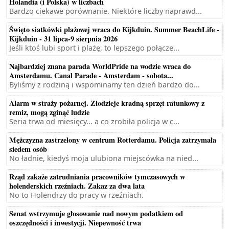
Holandia (i Polska) w liczbach
Bardzo ciekawe porównanie. Niektóre liczby naprawd...
Święto siatkówki plażowej wraca do Kijkduin. Summer BeachLife -
Kijkduin - 31 lipca-9 sierpnia 2026
Jeśli ktoś lubi sport i plażę, to lepszego połącze...
Najbardziej znana parada WorldPride na wodzie wraca do
Amsterdamu. Canal Parade - Amsterdam - sobota...
Byliśmy z rodziną i wspominamy ten dzień bardzo do...
Alarm w straży pożarnej. Złodzieje kradną sprzęt ratunkowy z
remiz, mogą zginąć ludzie
Seria trwa od miesięcy... a co zrobiła policja w c...
Mężczyzna zastrzelony w centrum Rotterdamu. Policja zatrzymała
siedem osób
No ładnie, kiedyś moja ulubiona miejscówka na nied...
Rząd zakaże zatrudniania pracowników tymczasowych w
holenderskich rzeźniach. Zakaz za dwa lata
No to Holendrzy do pracy w rzeźniach.
Senat wstrzymuje głosowanie nad nowym podatkiem od
oszczędności i inwestycji. Niepewność trwa