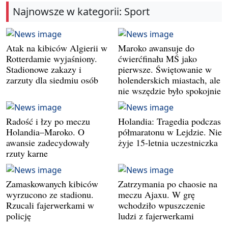
Najnowsze w kategorii: Sport
Atak na kibiców Algierii w
Maroko awansuje do
Rotterdamie wyjaśniony.
ćwierćfinału MŚ jako
Stadionowe zakazy i
pierwsze. Świętowanie w
zarzuty dla siedmiu osób
holenderskich miastach, ale
nie wszędzie było spokojnie
Radość i łzy po meczu
Holandia: Tragedia podczas
Holandia–Maroko. O
półmaratonu w Lejdzie. Nie
awansie zadecydowały
żyje 15-letnia uczestniczka
rzuty karne
Zamaskowanych kibiców
Zatrzymania po chaosie na
wyrzucono ze stadionu.
meczu Ajaxu. W grę
Rzucali fajerwerkami w
wchodziło wpuszczenie
policję
ludzi z fajerwerkami