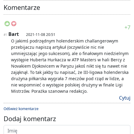
Komentarze
+7
Bart
2021-11-08 20:51
#1
O jakimś podrzędnym holenderskim challangerowym
przebijaczu napiszą artykuł (oczywiście nic nie
umniejszając jego sukcesom), ale o finałowym niedzielnym
występie Huberta Hurkacza w ATP Masters w hali Bercy z
Novakiem Djokovicem w Paryzu jakoś nikt się tu nawet nie
zająknął. To tak jakby tu napisać, że III-ligowa holenderska
drużyna piłkarska wygrała 7 meczów pod rząd w lidze, a
nie wspomnieć o występie polskiej drużyny w finale Ligi
Mistrzów. Porażka szanowna redakcjo.
Cytuj
Odśwież komentarze
Dodaj komentarz