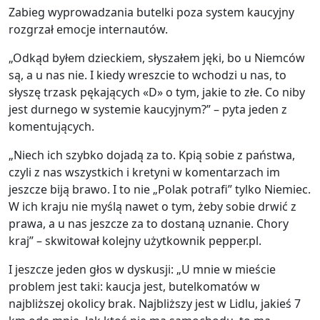
Zabieg wyprowadzania butelki poza system kaucyjny
rozgrzał emocje internautów.
„Odkąd byłem dzieckiem, słyszałem jęki, bo u Niemców
są, a u nas nie. I kiedy wreszcie to wchodzi u nas, to
słyszę trzask pękających «D» o tym, jakie to złe. Co niby
jest durnego w systemie kaucyjnym?” – pyta jeden z
komentujących.
„Niech ich szybko dojadą za to. Kpią sobie z państwa,
czyli z nas wszystkich i kretyni w komentarzach im
jeszcze biją brawo. I to nie „Polak potrafi” tylko Niemiec.
W ich kraju nie myślą nawet o tym, żeby sobie drwić z
prawa, a u nas jeszcze za to dostaną uznanie. Chory
kraj” – skwitował kolejny użytkownik pepper.pl.
I jeszcze jeden głos w dyskusji: „U mnie w mieście
problem jest taki: kaucja jest, butelkomatów w
najbliższej okolicy brak. Najbliższy jest w Lidlu, jakieś 7