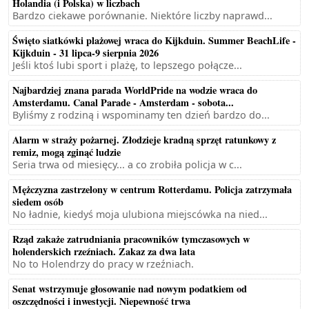
Holandia (i Polska) w liczbach
Bardzo ciekawe porównanie. Niektóre liczby naprawd...
Święto siatkówki plażowej wraca do Kijkduin. Summer BeachLife -
Kijkduin - 31 lipca-9 sierpnia 2026
Jeśli ktoś lubi sport i plażę, to lepszego połącze...
Najbardziej znana parada WorldPride na wodzie wraca do
Amsterdamu. Canal Parade - Amsterdam - sobota...
Byliśmy z rodziną i wspominamy ten dzień bardzo do...
Alarm w straży pożarnej. Złodzieje kradną sprzęt ratunkowy z
remiz, mogą zginąć ludzie
Seria trwa od miesięcy... a co zrobiła policja w c...
Mężczyzna zastrzelony w centrum Rotterdamu. Policja zatrzymała
siedem osób
No ładnie, kiedyś moja ulubiona miejscówka na nied...
Rząd zakaże zatrudniania pracowników tymczasowych w
holenderskich rzeźniach. Zakaz za dwa lata
No to Holendrzy do pracy w rzeźniach.
Senat wstrzymuje głosowanie nad nowym podatkiem od
oszczędności i inwestycji. Niepewność trwa