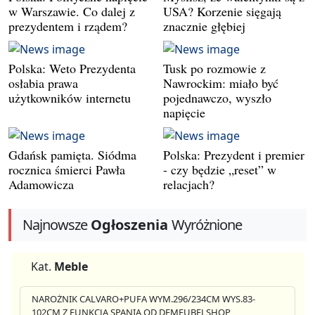
w Warszawie. Co dalej z
USA? Korzenie sięgają
prezydentem i rządem?
znacznie głębiej
Polska: Weto Prezydenta
Tusk po rozmowie z
osłabia prawa
Nawrockim: miało być
użytkowników internetu
pojednawczo, wyszło
napięcie
Gdańsk pamięta. Siódma
Polska: Prezydent i premier
rocznica śmierci Pawła
- czy będzie „reset” w
Adamowicza
relacjach?
Najnowsze
Ogłoszenia
Wyróżnione
Kat.
Meble
NAROŻNIK CALVARO+PUFA WYM.296/234CM WYS.83-
102CM Z FUNKCJA SPANIA OD DEMEUBELSHOP