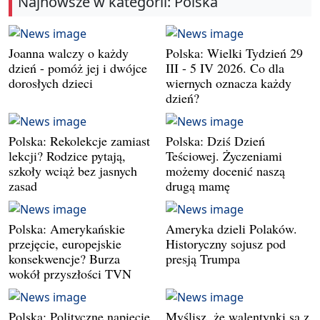
Najnowsze w kategorii: Polska
Joanna walczy o każdy
Polska: Wielki Tydzień 29
dzień - pomóż jej i dwójce
III - 5 IV 2026. Co dla
dorosłych dzieci
wiernych oznacza każdy
dzień?
Polska: Rekolekcje zamiast
Polska: Dziś Dzień
lekcji? Rodzice pytają,
Teściowej. Życzeniami
szkoły wciąż bez jasnych
możemy docenić naszą
zasad
drugą mamę
Polska: Amerykańskie
Ameryka dzieli Polaków.
przejęcie, europejskie
Historyczny sojusz pod
konsekwencje? Burza
presją Trumpa
wokół przyszłości TVN
Polska: Polityczne napięcie
Myślisz, że walentynki są z