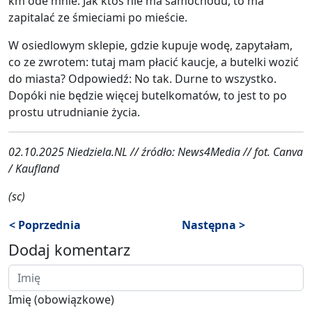
km ode mnie. Jak ktoś nie ma samochodu, to ma
zapitalać ze śmieciami po mieście.
W osiedlowym sklepie, gdzie kupuje wodę, zapytałam,
co ze zwrotem: tutaj mam płacić kaucje, a butelki wozić
do miasta? Odpowiedź: No tak. Durne to wszystko.
Dopóki nie będzie więcej butelkomatów, to jest to po
prostu utrudnianie życia.
02.10.2025 Niedziela.NL // źródło: News4Media // fot. Canva
/ Kaufland
(sc)
< Poprzednia
Następna >
Dodaj komentarz
Imię (obowiązkowe)