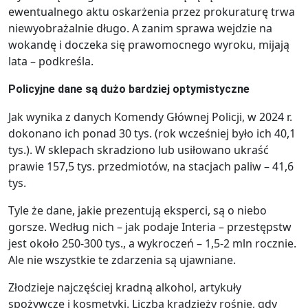
ewentualnego aktu oskarżenia przez prokuraturę trwa
niewyobrażalnie długo. A zanim sprawa wejdzie na
wokandę i doczeka się prawomocnego wyroku, mijają
lata – podkreśla.
Policyjne dane są dużo bardziej optymistyczne
Jak wynika z danych Komendy Głównej Policji, w 2024 r.
dokonano ich ponad 30 tys. (rok wcześniej było ich 40,1
tys.). W sklepach skradziono lub usiłowano ukraść
prawie 157,5 tys. przedmiotów, na stacjach paliw – 41,6
tys.
Tyle że dane, jakie prezentują eksperci, są o niebo
gorsze. Według nich – jak podaje Interia – przestępstw
jest około 250-300 tys., a wykroczeń – 1,5-2 mln rocznie.
Ale nie wszystkie te zdarzenia są ujawniane.
Złodzieje najczęściej kradną alkohol, artykuły
spożywcze i kosmetyki. Liczba kradzieży rośnie, gdy