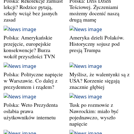
Polska: Rekolekcje zamiast
Polska: Dziś Dzień
lekcji? Rodzice pytają,
Teściowej. Życzeniami
szkoły wciąż bez jasnych
możemy docenić naszą
zasad
drugą mamę
Polska: Amerykańskie
Ameryka dzieli Polaków.
przejęcie, europejskie
Historyczny sojusz pod
konsekwencje? Burza
presją Trumpa
wokół przyszłości TVN
Polska: Polityczne napięcie
Myślisz, że walentynki są z
w Warszawie. Co dalej z
USA? Korzenie sięgają
prezydentem i rządem?
znacznie głębiej
Polska: Weto Prezydenta
Tusk po rozmowie z
osłabia prawa
Nawrockim: miało być
użytkowników internetu
pojednawczo, wyszło
napięcie