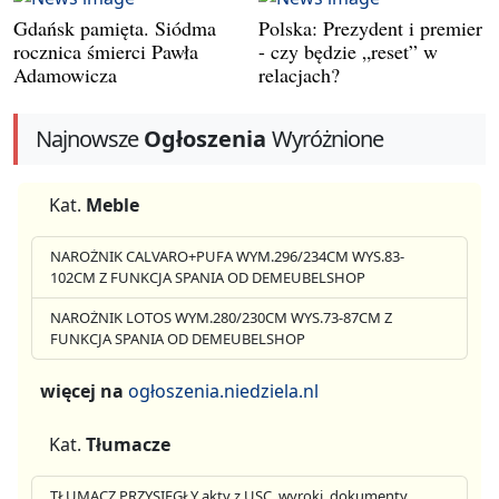
Gdańsk pamięta. Siódma
Polska: Prezydent i premier
rocznica śmierci Pawła
- czy będzie „reset” w
Adamowicza
relacjach?
Najnowsze
Ogłoszenia
Wyróżnione
Kat.
Meble
NAROŻNIK CALVARO+PUFA WYM.296/234CM WYS.83-
102CM Z FUNKCJA SPANIA OD DEMEUBELSHOP
NAROŻNIK LOTOS WYM.280/230CM WYS.73-87CM Z
FUNKCJA SPANIA OD DEMEUBELSHOP
więcej na
ogłoszenia.niedziela.nl
Kat.
Tłumacze
TŁUMACZ PRZYSIĘGŁY akty z USC, wyroki, dokumenty,