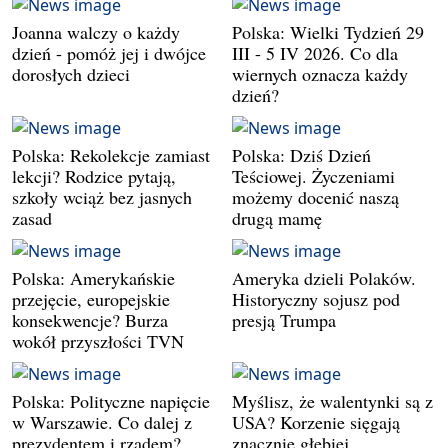
Joanna walczy o każdy
Polska: Wielki Tydzień 29
dzień - pomóż jej i dwójce
III - 5 IV 2026. Co dla
dorosłych dzieci
wiernych oznacza każdy
dzień?
Polska: Rekolekcje zamiast
Polska: Dziś Dzień
lekcji? Rodzice pytają,
Teściowej. Życzeniami
szkoły wciąż bez jasnych
możemy docenić naszą
zasad
drugą mamę
Polska: Amerykańskie
Ameryka dzieli Polaków.
przejęcie, europejskie
Historyczny sojusz pod
konsekwencje? Burza
presją Trumpa
wokół przyszłości TVN
Polska: Polityczne napięcie
Myślisz, że walentynki są z
w Warszawie. Co dalej z
USA? Korzenie sięgają
prezydentem i rządem?
znacznie głębiej