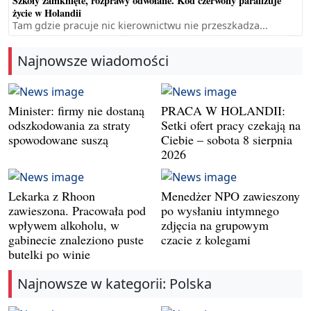
Szkoły zamknięte, rozprawy odwołane. Kod czerwony paraliżuje
życie w Holandii
Tam gdzie pracuje nic kierownictwu nie przeszkadza...
Najnowsze wiadomości
Minister: firmy nie dostaną
PRACA W HOLANDII:
odszkodowania za straty
Setki ofert pracy czekają na
spowodowane suszą
Ciebie – sobota 8 sierpnia
2026
Lekarka z Rhoon
Menedżer NPO zawieszony
zawieszona. Pracowała pod
po wysłaniu intymnego
wpływem alkoholu, w
zdjęcia na grupowym
gabinecie znaleziono puste
czacie z kolegami
butelki po winie
Najnowsze w kategorii: Polska