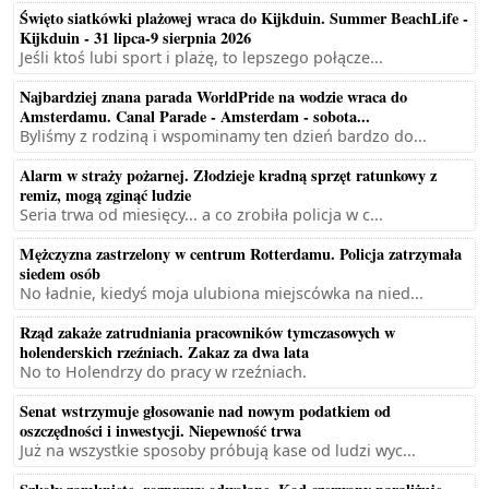
Święto siatkówki plażowej wraca do Kijkduin. Summer BeachLife -
Kijkduin - 31 lipca-9 sierpnia 2026
Jeśli ktoś lubi sport i plażę, to lepszego połącze...
Najbardziej znana parada WorldPride na wodzie wraca do
Amsterdamu. Canal Parade - Amsterdam - sobota...
Byliśmy z rodziną i wspominamy ten dzień bardzo do...
Alarm w straży pożarnej. Złodzieje kradną sprzęt ratunkowy z
remiz, mogą zginąć ludzie
Seria trwa od miesięcy... a co zrobiła policja w c...
Mężczyzna zastrzelony w centrum Rotterdamu. Policja zatrzymała
siedem osób
No ładnie, kiedyś moja ulubiona miejscówka na nied...
Rząd zakaże zatrudniania pracowników tymczasowych w
holenderskich rzeźniach. Zakaz za dwa lata
No to Holendrzy do pracy w rzeźniach.
Senat wstrzymuje głosowanie nad nowym podatkiem od
oszczędności i inwestycji. Niepewność trwa
Już na wszystkie sposoby próbują kase od ludzi wyc...