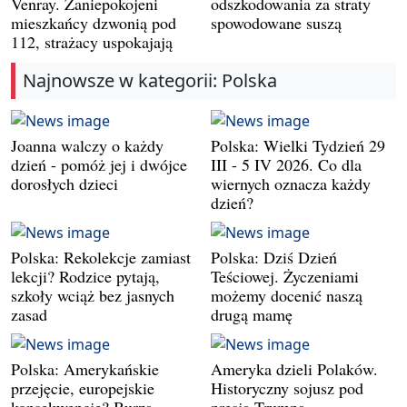
Venray. Zaniepokojeni
odszkodowania za straty
mieszkańcy dzwonią pod
spowodowane suszą
112, strażacy uspokajają
Najnowsze w kategorii: Polska
Joanna walczy o każdy
Polska: Wielki Tydzień 29
dzień - pomóż jej i dwójce
III - 5 IV 2026. Co dla
dorosłych dzieci
wiernych oznacza każdy
dzień?
Polska: Rekolekcje zamiast
Polska: Dziś Dzień
lekcji? Rodzice pytają,
Teściowej. Życzeniami
szkoły wciąż bez jasnych
możemy docenić naszą
zasad
drugą mamę
Polska: Amerykańskie
Ameryka dzieli Polaków.
przejęcie, europejskie
Historyczny sojusz pod
konsekwencje? Burza
presją Trumpa