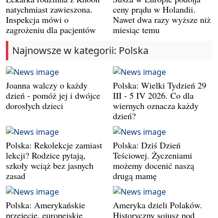
natychmiast zawieszona.
ceny prądu w Holandii.
Inspekcja mówi o
Nawet dwa razy wyższe niż
zagrożeniu dla pacjentów
miesiąc temu
Najnowsze w kategorii: Polska
Joanna walczy o każdy
Polska: Wielki Tydzień 29
dzień - pomóż jej i dwójce
III - 5 IV 2026. Co dla
dorosłych dzieci
wiernych oznacza każdy
dzień?
Polska: Rekolekcje zamiast
Polska: Dziś Dzień
lekcji? Rodzice pytają,
Teściowej. Życzeniami
szkoły wciąż bez jasnych
możemy docenić naszą
zasad
drugą mamę
Polska: Amerykańskie
Ameryka dzieli Polaków.
przejęcie, europejskie
Historyczny sojusz pod