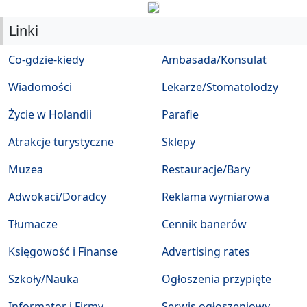
Linki
Co-gdzie-kiedy
Ambasada/Konsulat
Wiadomości
Lekarze/Stomatolodzy
Życie w Holandii
Parafie
Atrakcje turystyczne
Sklepy
Muzea
Restauracje/Bary
Adwokaci/Doradcy
Reklama wymiarowa
Tłumacze
Cennik banerów
Księgowość i Finanse
Advertising rates
Szkoły/Nauka
Ogłoszenia przypięte
Informator i Firmy
Serwis ogłoszeniowy