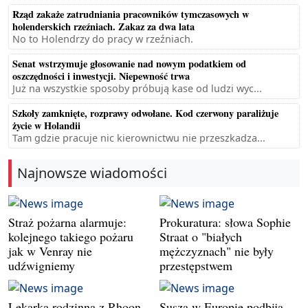
Rząd zakaże zatrudniania pracowników tymczasowych w
holenderskich rzeźniach. Zakaz za dwa lata
No to Holendrzy do pracy w rzeźniach.
Senat wstrzymuje głosowanie nad nowym podatkiem od
oszczędności i inwestycji. Niepewność trwa
Już na wszystkie sposoby próbują kase od ludzi wyc...
Szkoły zamknięte, rozprawy odwołane. Kod czerwony paraliżuje
życie w Holandii
Tam gdzie pracuje nic kierownictwu nie przeszkadza...
Najnowsze wiadomości
Straż pożarna alarmuje:
Prokuratura: słowa Sophie
kolejnego takiego pożaru
Straat o "białych
jak w Venray nie
mężczyznach" nie były
udźwigniemy
przestępstwem
Lekarka rodzinna z Rhoon
Susza w Europie podbija