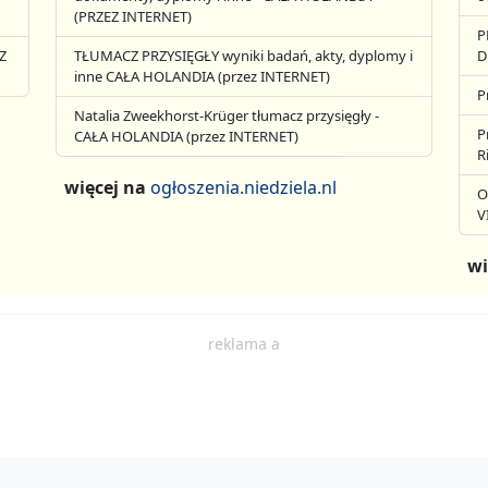
(PRZEZ INTERNET)
P
Z
TŁUMACZ PRZYSIĘGŁY wyniki badań, akty, dyplomy i
D
inne CAŁA HOLANDIA (przez INTERNET)
P
Natalia Zweekhorst-Krüger tłumacz przysięgły -
P
CAŁA HOLANDIA (przez INTERNET)
R
więcej na
ogłoszenia.niedziela.nl
O
V
wi
reklama a