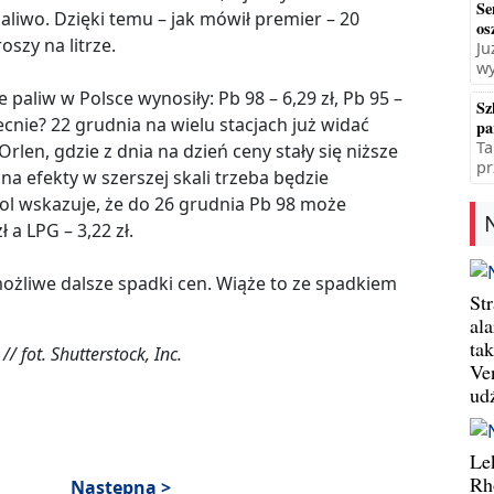
Se
aliwo. Dzięki temu – jak mówił premier – 20
os
oszy na litrze.
Ju
wy
 paliw w Polsce wynosiły: Pb 98 – 6,29 zł, Pb 95 –
Sz
 obecnie? 22 grudnia na wielu stacjach już widać
pa
Ta
len, gdzie z dnia na dzień ceny stały się niższe
pr
 na efekty w szerszej skali trzeba będzie
rol wskazuje, że do 26 grudnia Pb 98 może
ł a LPG – 3,22 zł.
żliwe dalsze spadki cen. Wiąże to ze spadkiem
St
al
ta
 fot. Shutterstock, Inc.
Ve
ud
Le
Rh
Następna >