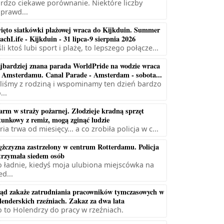
rdzo ciekawe porównanie. Niektóre liczby
prawd...
ięto siatkówki plażowej wraca do Kijkduin. Summer
achLife - Kijkduin - 31 lipca-9 sierpnia 2026
śli ktoś lubi sport i plażę, to lepszego połącze...
jbardziej znana parada WorldPride na wodzie wraca
 Amsterdamu. Canal Parade - Amsterdam - sobota...
liśmy z rodziną i wspominamy ten dzień bardzo
...
arm w straży pożarnej. Złodzieje kradną sprzęt
tunkowy z remiz, mogą zginąć ludzie
ria trwa od miesięcy... a co zrobiła policja w c...
żczyzna zastrzelony w centrum Rotterdamu. Policja
trzymała siedem osób
 ładnie, kiedyś moja ulubiona miejscówka na
ed...
ąd zakaże zatrudniania pracowników tymczasowych w
lenderskich rzeźniach. Zakaz za dwa lata
 to Holendrzy do pracy w rzeźniach.