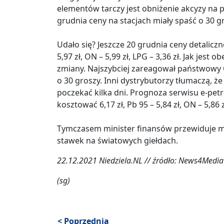
elementów tarczy jest obniżenie akcyzy na p
grudnia ceny na stacjach miały spaść o 30 gr
Udało się? Jeszcze 20 grudnia ceny detaliczne
5,97 zł, ON – 5,99 zł, LPG – 3,36 zł. Jak jest
zmiany. Najszybciej zareagował państwowy Or
o 30 groszy. Inni dystrybutorzy tłumaczą, że
poczekać kilka dni. Prognoza serwisu e-pet
kosztować 6,17 zł, Pb 95 – 5,84 zł, ON – 5,86 z
Tymczasem minister finansów przewiduje mo
stawek na światowych giełdach.
22.12.2021 Niedziela.NL // źródło: News4Media //
(sg)
< Poprzednia