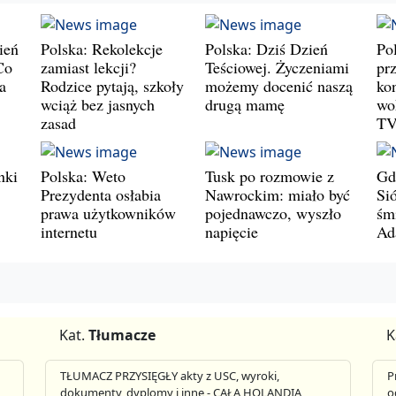
ień
Polska: Rekolekcje
Polska: Dziś Dzień
Po
Co
zamiast lekcji?
Teściowej. Życzeniami
prz
a
Rodzice pytają, szkoły
możemy docenić naszą
ko
wciąż bez jasnych
drugą mamę
wo
zasad
T
nki
Polska: Weto
Tusk po rozmowie z
Gd
Prezydenta osłabia
Nawrockim: miało być
Si
prawa użytkowników
pojednawczo, wyszło
śm
internetu
napięcie
Ad
Kat.
Tłumacze
K
TŁUMACZ PRZYSIĘGŁY akty z USC, wyroki,
P
dokumenty, dyplomy i inne - CAŁA HOLANDIA
o