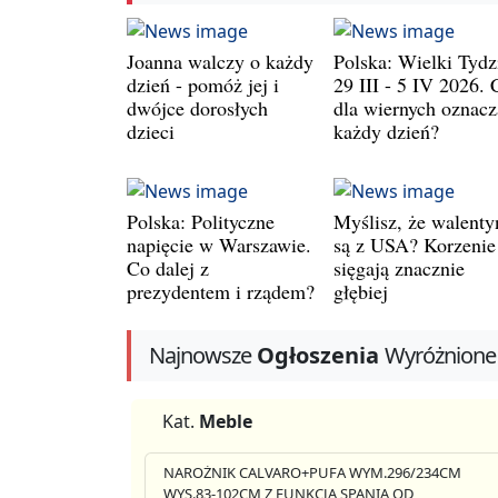
Joanna walczy o każdy
Polska: Wielki Tydz
dzień - pomóż jej i
29 III - 5 IV 2026. 
dwójce dorosłych
dla wiernych oznacz
dzieci
każdy dzień?
Polska: Polityczne
Myślisz, że walenty
napięcie w Warszawie.
są z USA? Korzenie
Co dalej z
sięgają znacznie
prezydentem i rządem?
głębiej
Najnowsze
Ogłoszenia
Wyróżnione
Kat.
Meble
NAROŻNIK CALVARO+PUFA WYM.296/234CM
WYS.83-102CM Z FUNKCJA SPANIA OD