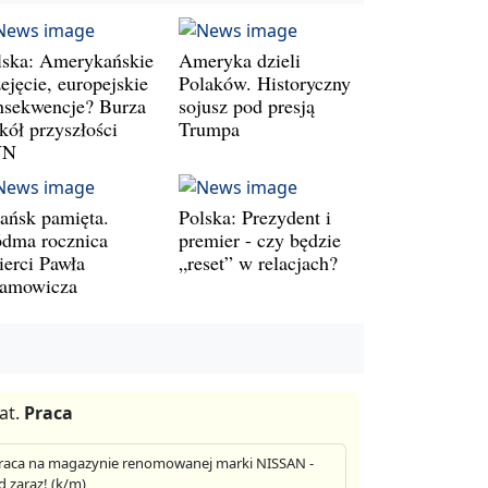
lska: Amerykańskie
Ameryka dzieli
ejęcie, europejskie
Polaków. Historyczny
nsekwencje? Burza
sojusz pod presją
kół przyszłości
Trumpa
VN
ańsk pamięta.
Polska: Prezydent i
ódma rocznica
premier - czy będzie
ierci Pawła
„reset” w relacjach?
amowicza
at.
Praca
raca na magazynie renomowanej marki NISSAN -
d zaraz! (k/m)