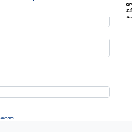
za
mó
pa
Comments