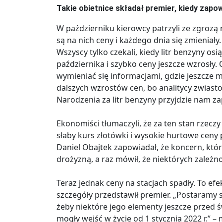
Takie obietnice składał premier, kiedy zapow
W październiku kierowcy patrzyli ze zgrozą 
są na nich ceny i każdego dnia się zmieniały
Wszyscy tylko czekali, kiedy litr benzyny osi
października i szybko ceny jeszcze wzrosły. 
wymieniać się informacjami, gdzie jeszcze 
dalszych wzrostów cen, bo analitycy zwiast
Narodzenia za litr benzyny przyjdzie nam zap
Ekonomiści tłumaczyli, że za ten stan rzeczy
słaby kurs złotówki i wysokie hurtowe ceny
Daniel Obajtek zapowiadał, że koncern, któr
drożyzną, a raz mówił, że niektórych zależn
Teraz jednak ceny na stacjach spadły. To efekt
szczegóły przedstawił premier. „Postaramy s
żeby niektóre jego elementy jeszcze przed 
mogły wejść w życie od 1 stycznia 2022 r.” 