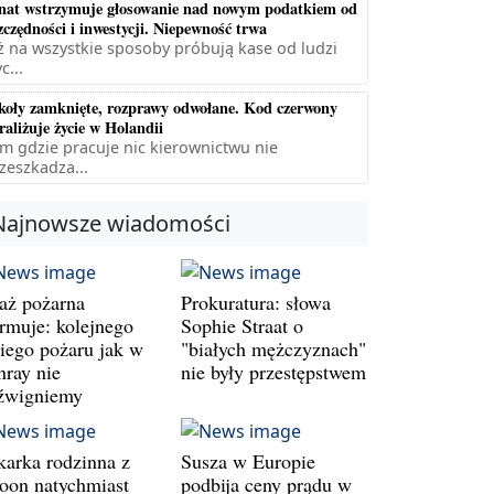
nat wstrzymuje głosowanie nad nowym podatkiem od
zczędności i inwestycji. Niepewność trwa
ż na wszystkie sposoby próbują kase od ludzi
c...
koły zamknięte, rozprawy odwołane. Kod czerwony
raliżuje życie w Holandii
m gdzie pracuje nic kierownictwu nie
zeszkadza...
Najnowsze wiadomości
raż pożarna
Prokuratura: słowa
armuje: kolejnego
Sophie Straat o
kiego pożaru jak w
"białych mężczyznach"
nray nie
nie były przestępstwem
źwigniemy
karka rodzinna z
Susza w Europie
oon natychmiast
podbija ceny prądu w