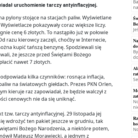
Ba
iadał uruchomienie tarczy antyinflacyjnej.
na
na pylony stojące na stacjach paliw. Wyświetlane
Św
Be
. Wyświetlacze pokazywały coraz większe liczy.
Je
ągnie cenę 6 złotych. To nastąpiło już w połowie
Od razu kierowcy zaczęli, choćby w Internecie,
Na
do
można kupić tańszą benzynę. Spodziewali się
By
owali, że jeszcze przed Świętami Bożego
do
łacić nawet 7 złotych.
Al
ra
 odpowiada kilka czynników: rosnąca inflacja,
Se
 paliw na światowych giełdach. Prezes PKN Orlen,
Mę
ym kieruje raz zapowiadał, że będzie walczył z
za
ości cenowych nie da się uniknąć.
No
ni
 tzw. tarczy antyinflacyjnej. 29 listopada jej
Rz
ię wdrożyć ten pakiet jeszcze w grudniu, tak
ho
świętami Bożego Narodzenia, a niektóre potem,
No
– mówił Mateusz Morawiecki, a jednym z