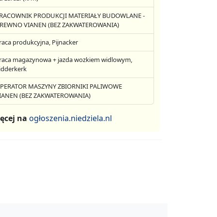
RACOWNIK PRODUKCJI MATERIAŁY BUDOWLANE -
REWNO VIANEN (BEZ ZAKWATEROWANIA)
raca produkcyjna, Pijnacker
raca magazynowa + jazda wozkiem widlowym,
idderkerk
PERATOR MASZYNY ZBIORNIKI PALIWOWE
IANEN (BEZ ZAKWATEROWANIA)
ęcej na
ogłoszenia.niedziela.nl