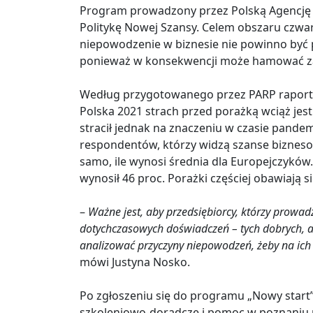
Program prowadzony przez Polską Agencję R
Politykę Nowej Szansy. Celem obszaru czwart
niepowodzenie w biznesie nie powinno być 
ponieważ w konsekwencji może hamować zac
Według przygotowanego przez PARP raportu
Polska 2021 strach przed porażką wciąż jes
stracił jednak na znaczeniu w czasie pande
respondentów, którzy widzą szanse biznesow
samo, ile wynosi średnia dla Europejczykó
wynosił 46 proc. Porażki częściej obawiają si
–
Ważne jest, aby przedsiębiorcy, którzy prowad
dotychczasowych doświadczeń – tych dobrych, ale
analizować przyczyny niepowodzeń, żeby na ich 
mówi Justyna Nosko.
Po zgłoszeniu się do programu „Nowy start
szkoleniowo-doradcze i pomoc w poznaniu