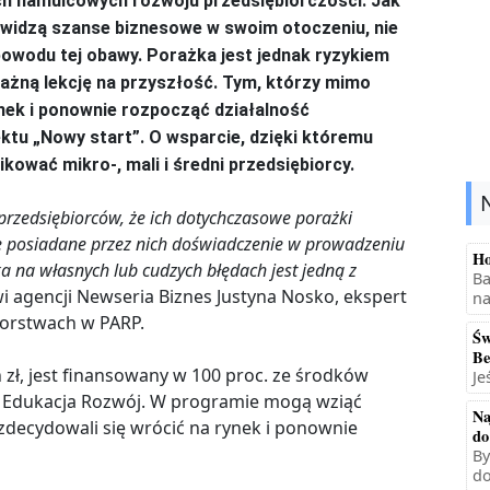
ch hamulcowych rozwoju przedsiębiorczości. Jak
e widzą szanse biznesowe w swoim otoczeniu, nie
powodu tej obawy. Porażka jest jednak ryzykiem
ażną lekcję na przyszłość. Tym, którzy mimo
nek i ponownie rozpocząć działalność
u „Nowy start”. O wsparcie, dzięki któremu
kować mikro-, mali i średni przedsiębiorcy.
przedsiębiorców, że ich dotychczasowe porażki
e posiadane przez nich doświadczenie w prowadzeniu
Ho
a na własnych lub cudzych błędach jest jedną z
Ba
i agencji Newseria Biznes Justyna Nosko, ekspert
na
orstwach w PARP.
Św
Be
 zł, jest finansowany w 100 proc. ze środków
Je
 Edukacja Rozwój. W programie mogą wziąć
Na
 zdecydowali się wrócić na rynek i ponownie
do
By
do