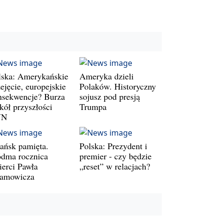
lska: Amerykańskie
Ameryka dzieli
ejęcie, europejskie
Polaków. Historyczny
nsekwencje? Burza
sojusz pod presją
kół przyszłości
Trumpa
VN
ańsk pamięta.
Polska: Prezydent i
ódma rocznica
premier - czy będzie
ierci Pawła
„reset” w relacjach?
amowicza