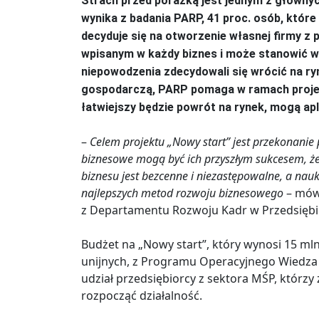
Strach przed porażką jest jednym z główny
wynika z badania PARP, 41 proc. osób, któr
decyduje się na otworzenie własnej firmy z 
wpisanym w każdy biznes i może stanowić w
niepowodzenia zdecydowali się wrócić na ry
gospodarczą, PARP pomaga w ramach projekt
łatwiejszy będzie powrót na rynek, mogą apli
–
Celem projektu „Nowy start” jest przekonanie 
biznesowe mogą być ich przyszłym sukcesem, ż
biznesu jest bezcenne i niezastępowalne, a nauk
najlepszych metod rozwoju biznesowego
– mów
z Departamentu Rozwoju Kadr w Przedsiębi
Budżet na „Nowy start”, który wynosi 15 mln
unijnych, z Programu Operacyjnego Wiedza
udział przedsiębiorcy z sektora MŚP, którzy
rozpocząć działalność.