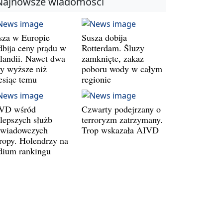
Najnowsze wiadomości
sza w Europie
Susza dobija
dbija ceny prądu w
Rotterdam. Śluzy
landii. Nawet dwa
zamknięte, zakaz
zy wyższe niż
poboru wody w całym
esiąc temu
regionie
VD wśród
Czwarty podejrzany o
jlepszych służb
terroryzm zatrzymany.
wiadowczych
Trop wskazała AIVD
ropy. Holendrzy na
dium rankingu