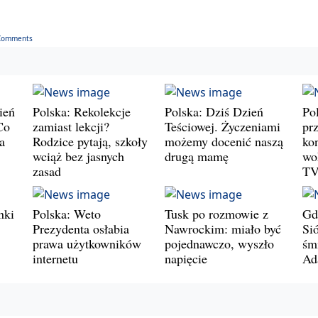
Comments
ień
Polska: Rekolekcje
Polska: Dziś Dzień
Po
Co
zamiast lekcji?
Teściowej. Życzeniami
prz
a
Rodzice pytają, szkoły
możemy docenić naszą
ko
wciąż bez jasnych
drugą mamę
wo
zasad
T
nki
Polska: Weto
Tusk po rozmowie z
Gd
Prezydenta osłabia
Nawrockim: miało być
Si
prawa użytkowników
pojednawczo, wyszło
śm
internetu
napięcie
Ad