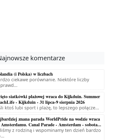
Najnowsze komentarze
landia (i Polska) w liczbach
rdzo ciekawe porównanie. Niektóre liczby
prawd...
ięto siatkówki plażowej wraca do Kijkduin. Summer
achLife - Kijkduin - 31 lipca-9 sierpnia 2026
śli ktoś lubi sport i plażę, to lepszego połącze...
jbardziej znana parada WorldPride na wodzie wraca
 Amsterdamu. Canal Parade - Amsterdam - sobota...
liśmy z rodziną i wspominamy ten dzień bardzo
...