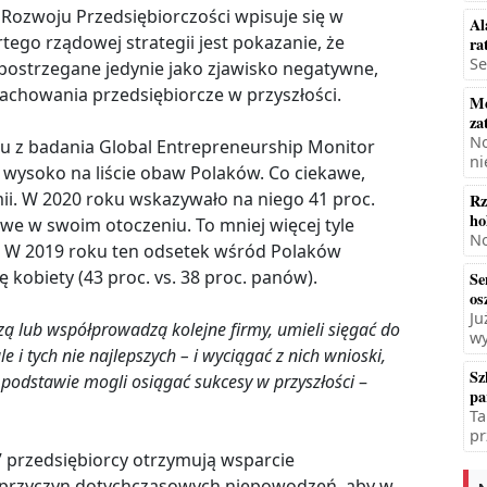
ozwoju Przedsiębiorczości wpisuje się w
Al
ego rządowej strategii jest pokazanie, że
ra
Se
postrzegane jedynie jako zjawisko negatywne,
howania przedsiębiorcze w przyszłości.
Mę
za
No
 z badania Global Entrepreneurship Monitor
ni
t wysoko na liście obaw Polaków. Co ciekawe,
mii. W 2020 roku wskazywało na niego 41 proc.
Rz
ho
e w swoim otoczeniu. To mniej więcej tyle
No
w. W 2019 roku ten odsetek wśród Polaków
ę kobiety (43 proc. vs. 38 proc. panów).
Se
os
Ju
zą lub współprowadzą kolejne firmy, umieli sięgać do
wy
 i tych nie najlepszych – i wyciągać z nich wnioski,
Sz
podstawie mogli osiągać sukcesy w przyszłości
–
pa
Ta
pr
” przedsiębiorcy otrzymują wsparcie
 przyczyn dotychczasowych niepowodzeń, aby w