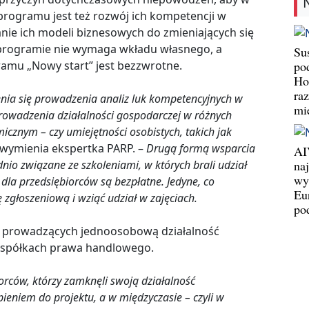
 programu jest też rozwój ich kompetencji w
nie ich modeli biznesowych do zmieniających się
 programie nie wymaga wkładu własnego, a
Su
mu „Nowy start” jest bezzwrotne.
po
Ho
ra
nia się prowadzenia analiz luk kompetencyjnych w
mi
 prowadzenia działalności gospodarczej w różnych
cznym – czy umiejętności osobistych, takich jak
wymienia ekspertka PARP. –
Drugą formą wsparcia
AI
dnio związane ze szkoleniami, w których brali udział
na
wy
 dla przedsiębiorców są bezpłatne. Jedyne, co
Eu
 zgłoszeniową i wziąć udział w zajęciach.
po
 prowadzących jednoosobową działalność
w spółkach prawa handlowego.
rców, którzy zamknęli swoją działalność
ieniem do projektu, a w międzyczasie – czyli w