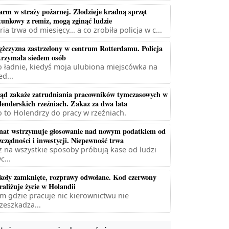
arm w straży pożarnej. Złodzieje kradną sprzęt
tunkowy z remiz, mogą zginąć ludzie
ria trwa od miesięcy... a co zrobiła policja w c...
żczyzna zastrzelony w centrum Rotterdamu. Policja
trzymała siedem osób
 ładnie, kiedyś moja ulubiona miejscówka na
ed...
ąd zakaże zatrudniania pracowników tymczasowych w
lenderskich rzeźniach. Zakaz za dwa lata
 to Holendrzy do pracy w rzeźniach.
nat wstrzymuje głosowanie nad nowym podatkiem od
zczędności i inwestycji. Niepewność trwa
ż na wszystkie sposoby próbują kase od ludzi
c...
koły zamknięte, rozprawy odwołane. Kod czerwony
raliżuje życie w Holandii
m gdzie pracuje nic kierownictwu nie
zeszkadza...