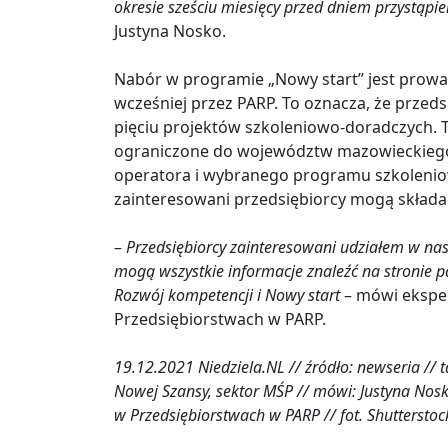
okresie sześciu miesięcy przed dniem przystąpie
Justyna Nosko.
Nabór w programie „Nowy start” jest prowa
wcześniej przez PARP. To oznacza, że przed
pięciu projektów szkoleniowo-doradczych. T
ograniczone do województw mazowieckiego, 
operatora i wybranego programu szkoleniow
zainteresowani przedsiębiorcy mogą składać
–
Przedsiębiorcy zainteresowani udziałem w nasz
mogą wszystkie informacje znaleźć na stronie p
Rozwój kompetencji i Nowy start
– mówi ekspe
Przedsiębiorstwach w PARP.
19.12.2021 Niedziela.NL // źródło: newseria // ta
Nowej Szansy, sektor MŚP // mówi: Justyna Nos
w Przedsiębiorstwach w PARP // fot. Shutterstock