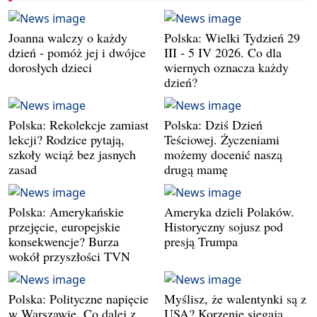
Joanna walczy o każdy
Polska: Wielki Tydzień 29
dzień - pomóż jej i dwójce
III - 5 IV 2026. Co dla
dorosłych dzieci
wiernych oznacza każdy
dzień?
Polska: Rekolekcje zamiast
Polska: Dziś Dzień
lekcji? Rodzice pytają,
Teściowej. Życzeniami
szkoły wciąż bez jasnych
możemy docenić naszą
zasad
drugą mamę
Polska: Amerykańskie
Ameryka dzieli Polaków.
przejęcie, europejskie
Historyczny sojusz pod
konsekwencje? Burza
presją Trumpa
wokół przyszłości TVN
Polska: Polityczne napięcie
Myślisz, że walentynki są z
w Warszawie. Co dalej z
USA? Korzenie sięgają