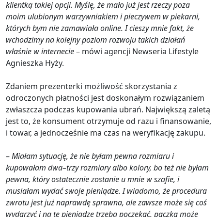
klientką takiej opcji. Myślę, że mało już jest rzeczy poza
moim ulubionym warzywniakiem i pieczywem w piekarni,
których bym nie zamawiała online. I cieszy mnie fakt, że
wchodzimy na kolejny poziom rozwoju takich działań
właśnie w internecie
– mówi agencji Newseria Lifestyle
Agnieszka Hyży.
Zdaniem prezenterki możliwość skorzystania z
odroczonych płatności jest doskonałym rozwiązaniem
zwłaszcza podczas kupowania ubrań. Największą zaletą
jest to, że konsument otrzymuje od razu i finansowanie,
i towar, a jednocześnie ma czas na weryfikację zakupu.
–
Miałam sytuację, że nie byłam pewna rozmiaru i
kupowałam dwa–trzy rozmiary albo kolory, bo też nie byłam
pewna, który ostatecznie zostanie u mnie w szafie, i
musiałam wydać swoje pieniądze. I wiadomo, że procedura
zwrotu jest już naprawdę sprawna, ale zawsze może się coś
wydarzyć i na te pieniądze trzeba poczekać, paczka może