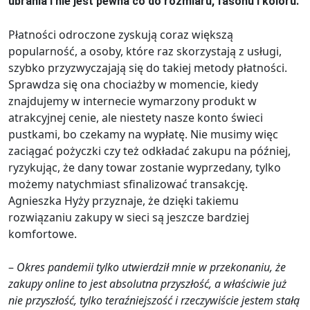
ubrania i nie jest pewna co do rozmiaru, fasonu i koloru.
Płatności odroczone zyskują coraz większą
popularność, a osoby, które raz skorzystają z usługi,
szybko przyzwyczajają się do takiej metody płatności.
Sprawdza się ona chociażby w momencie, kiedy
znajdujemy w internecie wymarzony produkt w
atrakcyjnej cenie, ale niestety nasze konto świeci
pustkami, bo czekamy na wypłatę. Nie musimy więc
zaciągać pożyczki czy też odkładać zakupu na później,
ryzykując, że dany towar zostanie wyprzedany, tylko
możemy natychmiast sfinalizować transakcję.
Agnieszka Hyży przyznaje, że dzięki takiemu
rozwiązaniu zakupy w sieci są jeszcze bardziej
komfortowe.
–
Okres pandemii tylko utwierdził mnie w przekonaniu, że
zakupy online to jest absolutna przyszłość, a właściwie już
nie przyszłość, tylko teraźniejszość i rzeczywiście jestem stałą