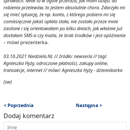
sprawach. Mnie to w ogóle przeraża, jak mam usiąść do
robienia przelewów, to jestem absolutnie chora. Zdarzyło mi
się mieć sytuację, że np. konto, z którego pobiera mi się
comiesięcznie jakaś opłata stała, nie zostało przeze mnie
zasilone i się orientowałam po kilku dniach, jak właśnie już
dostałam SMS-a czy maila, że brak środków i jest opóźnienie
– mówi prezenterka.
03.10.2021 Niedziela.NL // źródło: newseria // tagi:
Agnieszka Hyży, odroczone płatności, zakupy online,
transakcje, internet // mówi: Agnieszka Hyży - dziennikarka
(sw)
< Poprzednia
Następna >
Dodaj komentarz