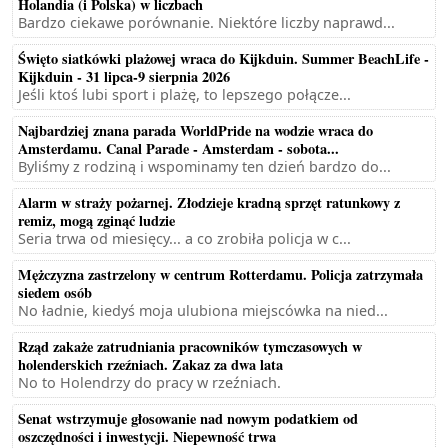
Holandia (i Polska) w liczbach
Bardzo ciekawe porównanie. Niektóre liczby naprawd...
Święto siatkówki plażowej wraca do Kijkduin. Summer BeachLife -
Kijkduin - 31 lipca-9 sierpnia 2026
Jeśli ktoś lubi sport i plażę, to lepszego połącze...
Najbardziej znana parada WorldPride na wodzie wraca do
Amsterdamu. Canal Parade - Amsterdam - sobota...
Byliśmy z rodziną i wspominamy ten dzień bardzo do...
Alarm w straży pożarnej. Złodzieje kradną sprzęt ratunkowy z
remiz, mogą zginąć ludzie
Seria trwa od miesięcy... a co zrobiła policja w c...
Mężczyzna zastrzelony w centrum Rotterdamu. Policja zatrzymała
siedem osób
No ładnie, kiedyś moja ulubiona miejscówka na nied...
Rząd zakaże zatrudniania pracowników tymczasowych w
holenderskich rzeźniach. Zakaz za dwa lata
No to Holendrzy do pracy w rzeźniach.
Senat wstrzymuje głosowanie nad nowym podatkiem od
oszczędności i inwestycji. Niepewność trwa