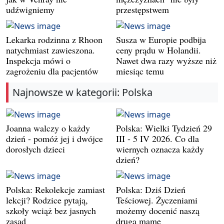
udźwigniemy
przestępstwem
Lekarka rodzinna z Rhoon
Susza w Europie podbija
natychmiast zawieszona.
ceny prądu w Holandii.
Inspekcja mówi o
Nawet dwa razy wyższe niż
zagrożeniu dla pacjentów
miesiąc temu
Najnowsze w kategorii: Polska
Joanna walczy o każdy
Polska: Wielki Tydzień 29
dzień - pomóż jej i dwójce
III - 5 IV 2026. Co dla
dorosłych dzieci
wiernych oznacza każdy
dzień?
Polska: Rekolekcje zamiast
Polska: Dziś Dzień
lekcji? Rodzice pytają,
Teściowej. Życzeniami
szkoły wciąż bez jasnych
możemy docenić naszą
zasad
drugą mamę