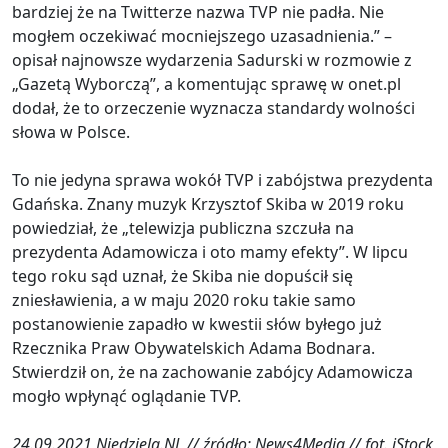
bardziej że na Twitterze nazwa TVP nie padła. Nie
mogłem oczekiwać mocniejszego uzasadnienia.” –
opisał najnowsze wydarzenia Sadurski w rozmowie z
„Gazetą Wyborczą”, a komentując sprawę w onet.pl
dodał, że to orzeczenie wyznacza standardy wolności
słowa w Polsce.
To nie jedyna sprawa wokół TVP i zabójstwa prezydenta
Gdańska. Znany muzyk Krzysztof Skiba w 2019 roku
powiedział, że „telewizja publiczna szczuła na
prezydenta Adamowicza i oto mamy efekty”. W lipcu
tego roku sąd uznał, że Skiba nie dopuścił się
zniesławienia, a w maju 2020 roku takie samo
postanowienie zapadło w kwestii słów byłego już
Rzecznika Praw Obywatelskich Adama Bodnara.
Stwierdził on, że na zachowanie zabójcy Adamowicza
mogło wpłynąć oglądanie TVP.
24.09.2021 Niedziela.NL // źródło: News4Media // fot. iStock