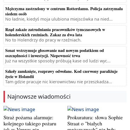
Mężczyzna zastrzelony w centrum Rotterdamu. Policja zatrzymała
siedem osób
No ładnie, kiedyś moja ulubiona miejscówka na nied...
Rząd zakaże zatrudniania pracowników tymczasowych w
holenderskich rzeźniach. Zakaz za dwa lata
No to Holendrzy do pracy w rzeźniach.
Senat wstrzymuje głosowanie nad nowym podatkiem od
oszczędności i inwestycji. Niepewność trwa
Już na wszystkie sposoby próbują kase od ludzi wyc...
Szkoły zamknięte, rozprawy odwołane. Kod czerwony paraliżuje
życie w Holandii
Tam gdzie pracuje nic kierownictwu nie przeszkadza...
Najnowsze wiadomości
Straż pożarna alarmuje:
Prokuratura: słowa Sophie
kolejnego takiego pożaru
Straat o "białych
jak w Venray nie
mężczyznach" nie były