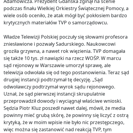
Adamowicza. Prezydent Gdańska zginął na scenie
podczas finału Wielkiej Orkiestry Świątecznej Pomocy, a
wiele osób oceniło, że atak mógł być pokłosiem bardzo
krytycznych materiałów TVP o samorządowcu.
Władze Telewizji Polskiej poczuły się słowami profesora
zniesławione i pozwały Sadurskiego. Naukowcowi
groziła grzywna, a nawet rok więzienia. TVP domagała
się także 10 tys. zł nawiązki na rzecz WOŚP. W marcu
sąd rejonowy w Warszawie umorzył sprawę, ale
telewizja odwołała się od tego postanowienia. Teraz sąd
drugiej instancji podtrzymał tę decyzję. „Sąd
odwoławczy podtrzymał wyrok sądu rejonowego.
Uznał, że sąd pierwszej instancji skrupulatnie
przeprowadził dowody i wyciągnął właściwe wnioski.
Sędzia Piotr Kluz poszedł nawet dalej, mówił, że media
powinny mieć grubą skórę, że powinny się liczyć z ostrą
krytyką, że w moim wpisie nie było nic przestępczego,
więc można się zastanowić nad reakcją TVP, tym