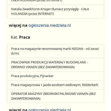
CAŁA HOLANDIA (przez INTERNET)
Natalia Zweekhorst-Krüger tłumacz przysięgły - CAŁA
HOLANDIA (przez INTERNET)
więcej na
ogłoszenia.niedziela.nl
Kat.
Praca
Praca na magazynie renomowanej marki NISSAN - od zaraz!
(k/m)
PRACOWNIK PRODUKCJI MATERIAŁY BUDOWLANE -
DREWNO VIANEN (BEZ ZAKWATEROWANIA)
Praca produkcyjna, Pijnacker
Praca magazynowa + jazda wozkiem widlowym, Ridderkerk
OPERATOR MASZYNY ZBIORNIKI PALIWOWE VIANEN (BEZ
ZAKWATEROWANIA)
więcej na
ogłoszenia.niedziela.nl