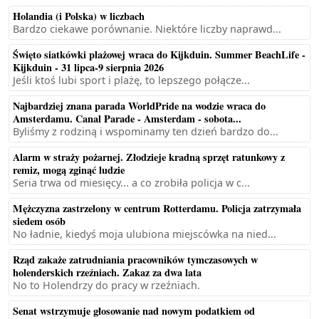
Holandia (i Polska) w liczbach
Bardzo ciekawe porównanie. Niektóre liczby naprawd...
Święto siatkówki plażowej wraca do Kijkduin. Summer BeachLife -
Kijkduin - 31 lipca-9 sierpnia 2026
Jeśli ktoś lubi sport i plażę, to lepszego połącze...
Najbardziej znana parada WorldPride na wodzie wraca do
Amsterdamu. Canal Parade - Amsterdam - sobota...
Byliśmy z rodziną i wspominamy ten dzień bardzo do...
Alarm w straży pożarnej. Złodzieje kradną sprzęt ratunkowy z
remiz, mogą zginąć ludzie
Seria trwa od miesięcy... a co zrobiła policja w c...
Mężczyzna zastrzelony w centrum Rotterdamu. Policja zatrzymała
siedem osób
No ładnie, kiedyś moja ulubiona miejscówka na nied...
Rząd zakaże zatrudniania pracowników tymczasowych w
holenderskich rzeźniach. Zakaz za dwa lata
No to Holendrzy do pracy w rzeźniach.
Senat wstrzymuje głosowanie nad nowym podatkiem od