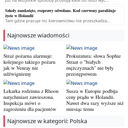
Już na wszystkie sposoby próbują kase od ludzi wyc...
Szkoły zamknięte, rozprawy odwołane. Kod czerwony paraliżuje
życie w Holandii
Tam gdzie pracuje nic kierownictwu nie przeszkadza...
Najnowsze wiadomości
Straż pożarna alarmuje:
Prokuratura: słowa Sophie
kolejnego takiego pożaru
Straat o "białych
jak w Venray nie
mężczyznach" nie były
udźwigniemy
przestępstwem
Lekarka rodzinna z Rhoon
Susza w Europie podbija
natychmiast zawieszona.
ceny prądu w Holandii.
Inspekcja mówi o
Nawet dwa razy wyższe niż
zagrożeniu dla pacjentów
miesiąc temu
Najnowsze w kategorii: Polska