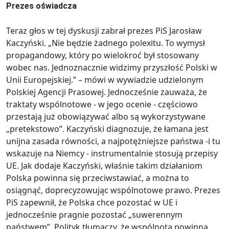
Prezes oświadcza
Teraz głos w tej dyskusji zabrał prezes PiS Jarosław
Kaczyński. „Nie będzie żadnego polexitu. To wymysł
propagandowy, który po wielokroć był stosowany
wobec nas. Jednoznacznie widzimy przyszłość Polski w
Unii Europejskiej.” – mówi w wywiadzie udzielonym
Polskiej Agencji Prasowej. Jednocześnie zauważa, że
traktaty wspólnotowe - w jego ocenie - częściowo
przestają już obowiązywać albo są wykorzystywane
„pretekstowo”. Kaczyński diagnozuje, że łamana jest
unijna zasada równości, a najpotężniejsze państwa -i tu
wskazuje na Niemcy - instrumentalnie stosują przepisy
UE. Jak dodaje Kaczyński, właśnie takim działaniom
Polska powinna się przeciwstawiać, a można to
osiągnąć, doprecyzowując wspólnotowe prawo. Prezes
PiS zapewnił, że Polska chce pozostać w UE i
jednocześnie pragnie pozostać „suwerennym
państwem”. Polityk tłumaczy, że wspólnota powinna