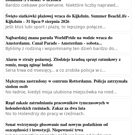
Bardzo ciekawe porównanie. Niektóre liczby naprawd...
Święto siatkówki plażowej wraca do Kijkduin. Summer BeachLife -
Kijkduin - 31 lipca-9 sierpnia 2026
Jeśli ktoś lubi sport i plażę, to lepszego połącze...
Najbardziej znana parada WorldPride na wodzie wraca do
Amsterdamu. Canal Parade - Amsterdam - sobota...
Byliśmy z rodziną i wspominamy ten dzień bardzo do...
Alarm w straży pożarnej. Złodzieje kradną sprzęt ratunkowy z
remiz, mogą zginąć ludzie
Seria trwa od miesięcy... a co zrobiła policja w c...
Mężczyzna zastrzelony w centrum Rotterdamu. Policja zatrzymała
siedem osób
No ładnie, kiedyś moja ulubiona miejscówka na nied...
Rząd zakaże zatrudniania pracowników tymczasowych w
holenderskich rzeźniach. Zakaz za dwa lata
No to Holendrzy do pracy w rzeźniach.
Senat wstrzymuje głosowanie nad nowym podatkiem od
oszczędności i inwestycji. Niepewność trwa