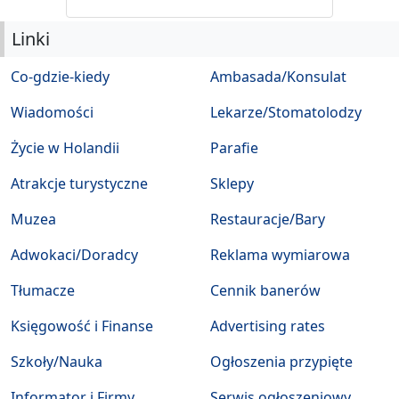
Linki
Co-gdzie-kiedy
Ambasada/Konsulat
Wiadomości
Lekarze/Stomatolodzy
Życie w Holandii
Parafie
Atrakcje turystyczne
Sklepy
Muzea
Restauracje/Bary
Adwokaci/Doradcy
Reklama wymiarowa
Tłumacze
Cennik banerów
Księgowość i Finanse
Advertising rates
Szkoły/Nauka
Ogłoszenia przypięte
Informator i Firmy
Serwis ogłoszeniowy