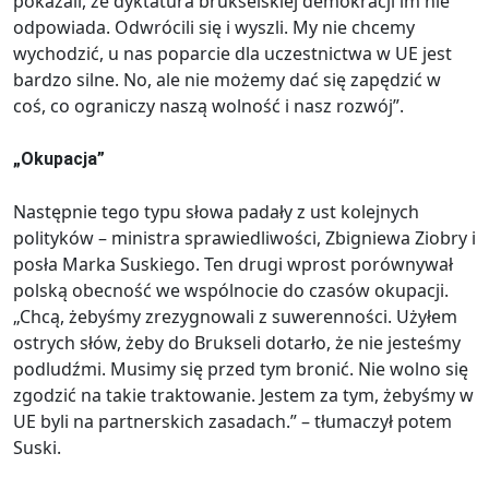
pokazali, że dyktatura brukselskiej demokracji im nie
odpowiada. Odwrócili się i wyszli. My nie chcemy
wychodzić, u nas poparcie dla uczestnictwa w UE jest
bardzo silne. No, ale nie możemy dać się zapędzić w
coś, co ograniczy naszą wolność i nasz rozwój”.
„Okupacja”
Następnie tego typu słowa padały z ust kolejnych
polityków – ministra sprawiedliwości, Zbigniewa Ziobry i
posła Marka Suskiego. Ten drugi wprost porównywał
polską obecność we wspólnocie do czasów okupacji.
„Chcą, żebyśmy zrezygnowali z suwerenności. Użyłem
ostrych słów, żeby do Brukseli dotarło, że nie jesteśmy
podludźmi. Musimy się przed tym bronić. Nie wolno się
zgodzić na takie traktowanie. Jestem za tym, żebyśmy w
UE byli na partnerskich zasadach.” – tłumaczył potem
Suski.