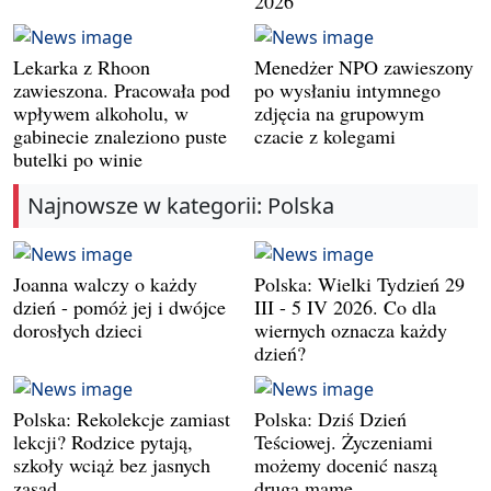
2026
Lekarka z Rhoon
Menedżer NPO zawieszony
zawieszona. Pracowała pod
po wysłaniu intymnego
wpływem alkoholu, w
zdjęcia na grupowym
gabinecie znaleziono puste
czacie z kolegami
butelki po winie
Najnowsze w kategorii: Polska
Joanna walczy o każdy
Polska: Wielki Tydzień 29
dzień - pomóż jej i dwójce
III - 5 IV 2026. Co dla
dorosłych dzieci
wiernych oznacza każdy
dzień?
Polska: Rekolekcje zamiast
Polska: Dziś Dzień
lekcji? Rodzice pytają,
Teściowej. Życzeniami
szkoły wciąż bez jasnych
możemy docenić naszą
zasad
drugą mamę