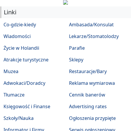
Linki
Co-gdzie-kiedy
Ambasada/Konsulat
Wiadomości
Lekarze/Stomatolodzy
Życie w Holandii
Parafie
Atrakcje turystyczne
Sklepy
Muzea
Restauracje/Bary
Adwokaci/Doradcy
Reklama wymiarowa
Tłumacze
Cennik banerów
Księgowość i Finanse
Advertising rates
Szkoły/Nauka
Ogłoszenia przypięte
Informator i Firmy
Serwis ogłoszeniowy