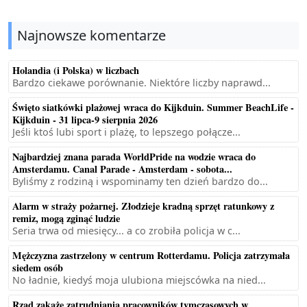
Najnowsze komentarze
Holandia (i Polska) w liczbach
Bardzo ciekawe porównanie. Niektóre liczby naprawd...
Święto siatkówki plażowej wraca do Kijkduin. Summer BeachLife -
Kijkduin - 31 lipca-9 sierpnia 2026
Jeśli ktoś lubi sport i plażę, to lepszego połącze...
Najbardziej znana parada WorldPride na wodzie wraca do
Amsterdamu. Canal Parade - Amsterdam - sobota...
Byliśmy z rodziną i wspominamy ten dzień bardzo do...
Alarm w straży pożarnej. Złodzieje kradną sprzęt ratunkowy z
remiz, mogą zginąć ludzie
Seria trwa od miesięcy... a co zrobiła policja w c...
Mężczyzna zastrzelony w centrum Rotterdamu. Policja zatrzymała
siedem osób
No ładnie, kiedyś moja ulubiona miejscówka na nied...
Rząd zakaże zatrudniania pracowników tymczasowych w