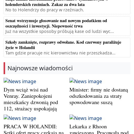
holenderskich rzeźniach. Zakaz za dwa lata
No to Holendrzy do pracy w rzeźniach.
Senat wstrzymuje głosowanie nad nowym podatkiem od
oszczędności i inwestycji. Niepewność trwa
Już na wszystkie sposoby próbują kase od ludzi wyc...
Szkoły zamknięte, rozprawy odwołane. Kod czerwony paraliżuje
życie w Holandii
Tam gdzie pracuje nic kierownictwu nie przeszkadza...
Najnowsze wiadomości
Dym wciąż wisi nad
Minister: firmy nie dostaną
Venray. Zaniepokojeni
odszkodowania za straty
mieszkańcy dzwonią pod
spowodowane suszą
112, strażacy uspokajają
PRACA W HOLANDII:
Lekarka z Rhoon
Setki ofert pracy czekają na
zawieszona. Pracowała pod