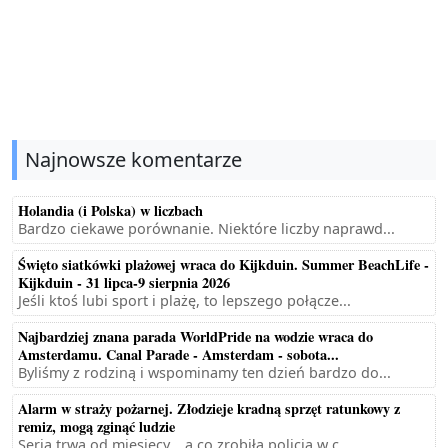
Najnowsze komentarze
Holandia (i Polska) w liczbach
Bardzo ciekawe porównanie. Niektóre liczby naprawd...
Święto siatkówki plażowej wraca do Kijkduin. Summer BeachLife -
Kijkduin - 31 lipca-9 sierpnia 2026
Jeśli ktoś lubi sport i plażę, to lepszego połącze...
Najbardziej znana parada WorldPride na wodzie wraca do
Amsterdamu. Canal Parade - Amsterdam - sobota...
Byliśmy z rodziną i wspominamy ten dzień bardzo do...
Alarm w straży pożarnej. Złodzieje kradną sprzęt ratunkowy z
remiz, mogą zginąć ludzie
Seria trwa od miesięcy... a co zrobiła policja w c...