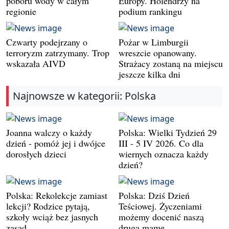
poboru wody w całym
Europy. Holendrzy na
regionie
podium rankingu
Czwarty podejrzany o
Pożar w Limburgii
terroryzm zatrzymany. Trop
wreszcie opanowany.
wskazała AIVD
Strażacy zostaną na miejscu
jeszcze kilka dni
Najnowsze w kategorii: Polska
Joanna walczy o każdy
Polska: Wielki Tydzień 29
dzień - pomóż jej i dwójce
III - 5 IV 2026. Co dla
dorosłych dzieci
wiernych oznacza każdy
dzień?
Polska: Rekolekcje zamiast
Polska: Dziś Dzień
lekcji? Rodzice pytają,
Teściowej. Życzeniami
szkoły wciąż bez jasnych
możemy docenić naszą
zasad
drugą mamę