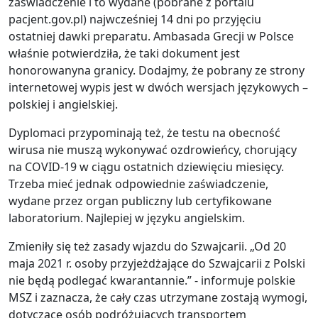
zaświadczenie i to wydane (pobrane z portalu
pacjent.gov.pl) najwcześniej 14 dni po przyjęciu
ostatniej dawki preparatu. Ambasada Grecji w Polsce
właśnie potwierdziła, że taki dokument jest
honorowanyna granicy. Dodajmy, że pobrany ze strony
internetowej wypis jest w dwóch wersjach językowych –
polskiej i angielskiej.
Dyplomaci przypominają też, że testu na obecność
wirusa nie muszą wykonywać ozdrowieńcy, chorujący
na COVID-19 w ciągu ostatnich dziewięciu miesięcy.
Trzeba mieć jednak odpowiednie zaświadczenie,
wydane przez organ publiczny lub certyfikowane
laboratorium. Najlepiej w języku angielskim.
Zmieniły się też zasady wjazdu do Szwajcarii. „Od 20
maja 2021 r. osoby przyjeżdżające do Szwajcarii z Polski
nie będą podlegać kwarantannie.” - informuje polskie
MSZ i zaznacza, że cały czas utrzymane zostają wymogi,
dotyczące osób podróżujących transportem