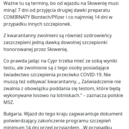
Ważne tu są terminy, bo od wjazdu na Słowenię musi
minąć 7 dni od przyjęcia drugiej dawki preparatu
COMIRNATY Biontech/Pfizer i co najmniej 14 dni w
przypadku innych szczepionek.
Z kwarantanny zwolnieni są również ozdrowieńcy
zaszczepieni jedną dawką dowolnej szczepionki
honorowanej przez Słowenię.
Co prawda jadąc na Cypr trzeba mieć ze sobą wyniki
testu, ale zwolnione są z tego osoby posiadające
świadectwo szczepienia przeciwko COVID-19. Nie
muszą też odbywać kwarantanny. „ Zaświadczenie nie
zwalnia z obowiązku poddania się testom, które będą
wykonywane losowo na lotniskach.” – zaznacza polskie
MSZ.
Bułgaria. Wjazd do tego kraju zagwarantuje dokument
potwierdzający zakończenie programu szczepień
minimum 14 dni przed przyjazdem. „W przypadku