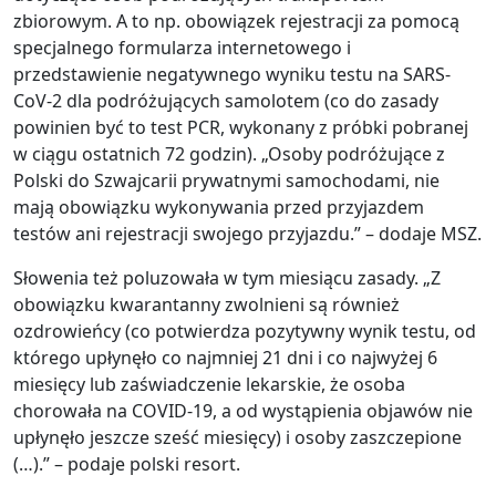
zbiorowym. A to np. obowiązek rejestracji za pomocą
specjalnego formularza internetowego i
przedstawienie negatywnego wyniku testu na SARS-
CoV-2 dla podróżujących samolotem (co do zasady
powinien być to test PCR, wykonany z próbki pobranej
w ciągu ostatnich 72 godzin). „Osoby podróżujące z
Polski do Szwajcarii prywatnymi samochodami, nie
mają obowiązku wykonywania przed przyjazdem
testów ani rejestracji swojego przyjazdu.” – dodaje MSZ.
Słowenia też poluzowała w tym miesiącu zasady. „Z
obowiązku kwarantanny zwolnieni są również
ozdrowieńcy (co potwierdza pozytywny wynik testu, od
którego upłynęło co najmniej 21 dni i co najwyżej 6
miesięcy lub zaświadczenie lekarskie, że osoba
chorowała na COVID-19, a od wystąpienia objawów nie
upłynęło jeszcze sześć miesięcy) i osoby zaszczepione
(…).” – podaje polski resort.