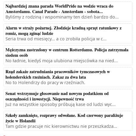
Najbardziej znana parada WorldPride na wodzie wraca do
Amsterdamu. Canal Parade - Amsterdam - sobota...
Byliśmy z rodziną i wspominamy ten dzień bardzo do...
Alarm w straży pożarnej. Złodzieje kradną sprzęt ratunkowy z
remiz, mogą zginąć ludzie
Seria trwa od miesięcy... a co zrobiła policja w c...
Mężczyzna zastrzelony w centrum Rotterdamu. Policja zatrzymała
siedem osób
No ładnie, kiedyś moja ulubiona miejscówka na nied...
Rząd zakaże zatrudniania pracowników tymczasowych w
holenderskich rzeźniach. Zakaz za dwa lata
No to Holendrzy do pracy w rzeźniach.
Senat wstrzymuje głosowanie nad nowym podatkiem od
oszczędności i inwestycji. Niepewność trwa
Już na wszystkie sposoby próbują kase od ludzi wyc...
Szkoły zamknięte, rozprawy odwołane. Kod czerwony paraliżuje
życie w Holandii
Tam gdzie pracuje nic kierownictwu nie przeszkadza...