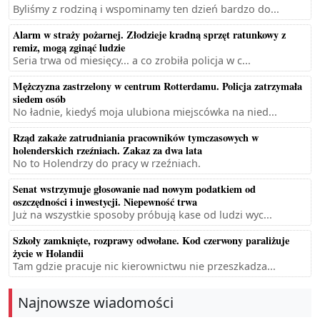
Byliśmy z rodziną i wspominamy ten dzień bardzo do...
Alarm w straży pożarnej. Złodzieje kradną sprzęt ratunkowy z
remiz, mogą zginąć ludzie
Seria trwa od miesięcy... a co zrobiła policja w c...
Mężczyzna zastrzelony w centrum Rotterdamu. Policja zatrzymała
siedem osób
No ładnie, kiedyś moja ulubiona miejscówka na nied...
Rząd zakaże zatrudniania pracowników tymczasowych w
holenderskich rzeźniach. Zakaz za dwa lata
No to Holendrzy do pracy w rzeźniach.
Senat wstrzymuje głosowanie nad nowym podatkiem od
oszczędności i inwestycji. Niepewność trwa
Już na wszystkie sposoby próbują kase od ludzi wyc...
Szkoły zamknięte, rozprawy odwołane. Kod czerwony paraliżuje
życie w Holandii
Tam gdzie pracuje nic kierownictwu nie przeszkadza...
Najnowsze wiadomości