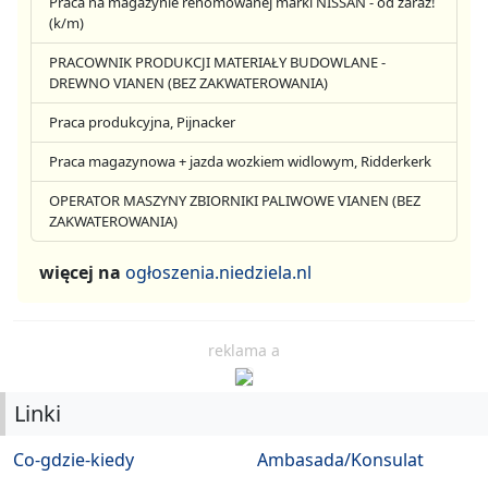
Praca na magazynie renomowanej marki NISSAN - od zaraz!
(k/m)
PRACOWNIK PRODUKCJI MATERIAŁY BUDOWLANE -
DREWNO VIANEN (BEZ ZAKWATEROWANIA)
Praca produkcyjna, Pijnacker
Praca magazynowa + jazda wozkiem widlowym, Ridderkerk
OPERATOR MASZYNY ZBIORNIKI PALIWOWE VIANEN (BEZ
ZAKWATEROWANIA)
więcej na
ogłoszenia.niedziela.nl
reklama a
Linki
Co-gdzie-kiedy
Ambasada/Konsulat