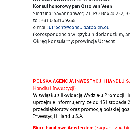
Konsul honorowy pan Otto van Veen
Siedziba: Savannahweg 71, PO Box 40232, 35
tel: +31 6 5316 9255
e-mail:
utrecht@consulaatpolen.eu
(korespondencja w języku niderlandzkim, an
Okręg konsularny: prowincja Utrecht
POLSKA AGENCJA INWESTYCJI i HANDLU S
Handlu i Inwestycji)
W związku z likwidacją Wydziału Promocji H
uprzejmie informujemy, że od 15 listopada 
przedsiębiorstw oraz promocją polskiej gos
Inwestycji i Handlu S.A.
(zagraniczne b
Biuro handlowe Amsterdam