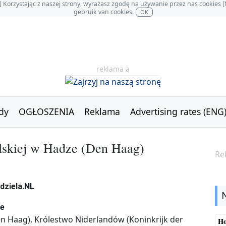
OL] Korzystając z naszej strony, wyrażasz zgodę na używanie przez nas cookie
gebruik van cookies.
OK
reklama a
dy
OGŁOSZENIA
Reklama
Advertising rates (ENG
lskiej w Hadze (Den Haag)
Re
ze
en Haag), Królestwo Niderlandów (Koninkrijk der
Ho