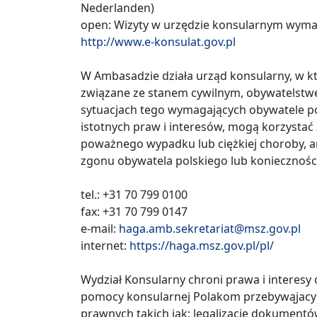
Nederlanden)
open: Wizyty w urzędzie konsularnym wyma
http://www.e-konsulat.gov.pl
W Ambasadzie działa urząd konsularny, w 
związane ze stanem cywilnym, obywatelstwe
sytuacjach tego wymagających obywatele po
istotnych praw i interesów, mogą korzystać
poważnego wypadku lub ciężkiej choroby, a
zgonu obywatela polskiego lub koniecznośc
tel.: +31 70 799 0100
fax: +31 70 799 0147
e-mail:
haga.amb.sekretariat@msz.gov.pl
internet:
https://haga.msz.gov.pl/pl/
Wydział Konsularny chroni prawa i interesy 
pomocy konsularnej Polakom przebywąjacym
prawnych takich jak: legalizacje dokumentó