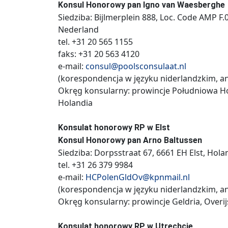
Konsul Honorowy pan Igno van Waesberghe
Siedziba: Bijlmerplein 888, Loc. Code AMP 
Nederland
tel. +31 20 565 1155
faks: +31 20 563 4120
e-mail:
consul@poolsconsulaat.nl
(korespondencja w języku niderlandzkim, an
Okręg konsularny: prowincje Południowa Ho
Holandia
Konsulat honorowy RP w Elst
Konsul Honorowy pan Arno Baltussen
Siedziba: Dorpsstraat 67, 6661 EH Elst, Hola
tel. +31 26 379 9984
e-mail:
HCPolenGldOv@kpnmail.nl
(korespondencja w języku niderlandzkim, an
Okręg konsularny: prowincje Geldria, Overijs
Konsulat honorowy RP w Utrechcie