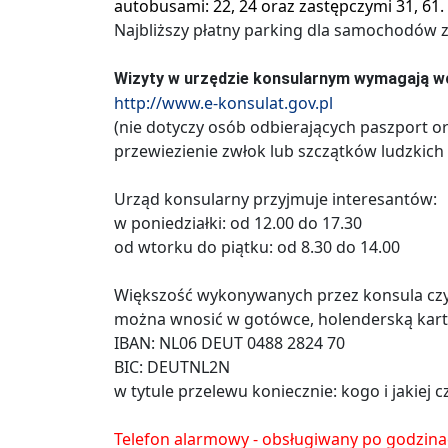
autobusami: 22, 24 oraz zastępczymi 31, 61.
Najbliższy płatny parking dla samochodów z
Wizyty w urzędzie konsularnym wymagają wc
http://www.e-konsulat.gov.pl
(nie dotyczy osób odbierających paszport o
przewiezienie zwłok lub szczątków ludzkich 
Urząd konsularny przyjmuje interesantów:
w poniedziałki: od 12.00 do 17.30
od wtorku do piątku: od 8.30 do 14.00
Większość wykonywanych przez konsula czy
można wnosić w gotówce, holenderską kart
IBAN: NL06 DEUT 0488 2824 70
BIC: DEUTNL2N
w tytule przelewu koniecznie: kogo i jakiej
Telefon alarmowy - obsługiwany po godzin