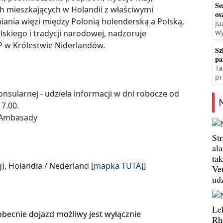
Se
h mieszkających w Holandii z właściwymi
os
niania więzi między Polonią holenderską a Polską,
Ju
wy
skiego i tradycji narodowej, nadzoruje
 w Królestwie Niderlandów.
Sz
pa
Ta
pr
onsularnej - udziela informacji w dni robocze od
17.00.
a Ambasady
St
al
ta
), Holandia / Nederland [
mapka
TUTAJ
]
Ve
ud
Le
becnie dojazd możliwy jest wyłącznie
Rh