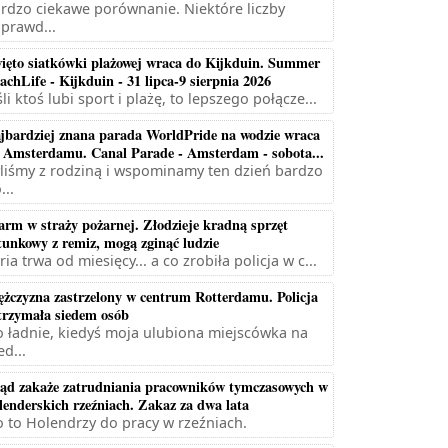
rdzo ciekawe porównanie. Niektóre liczby
prawd...
ięto siatkówki plażowej wraca do Kijkduin. Summer
achLife - Kijkduin - 31 lipca-9 sierpnia 2026
śli ktoś lubi sport i plażę, to lepszego połącze...
jbardziej znana parada WorldPride na wodzie wraca
 Amsterdamu. Canal Parade - Amsterdam - sobota...
liśmy z rodziną i wspominamy ten dzień bardzo
...
arm w straży pożarnej. Złodzieje kradną sprzęt
tunkowy z remiz, mogą zginąć ludzie
ria trwa od miesięcy... a co zrobiła policja w c...
żczyzna zastrzelony w centrum Rotterdamu. Policja
trzymała siedem osób
 ładnie, kiedyś moja ulubiona miejscówka na
ed...
ąd zakaże zatrudniania pracowników tymczasowych w
lenderskich rzeźniach. Zakaz za dwa lata
 to Holendrzy do pracy w rzeźniach.