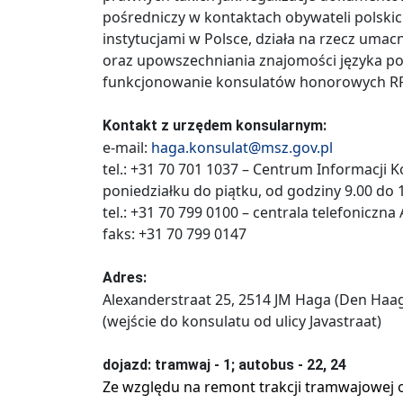
pośredniczy w kontaktach obywateli polskic
instytucjami w Polsce, działa na rzecz umac
oraz upowszechniania znajomości języka pol
funkcjonowanie konsulatów honorowych RP
Kontakt z urzędem konsularnym:
e-mail:
haga.konsulat@msz.gov.pl
tel.: +31 70 701 1037 – Centrum Informacji K
poniedziałku do piątku, od godziny 9.00 do 
tel.: +31 70 799 0100 – centrala telefoniczn
faks: +31 70 799 0147
Adres:
Alexanderstraat 25, 2514 JM Haga (Den Haag
(wejście do konsulatu od ulicy Javastraat)
dojazd: tramwaj - 1; autobus - 22, 24
Ze względu na remont trakcji tramwajowej o