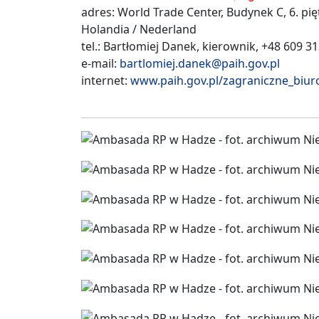
adres: World Trade Center, Budynek C, 6. pi
Holandia / Nederland
tel.: Bartłomiej Danek, kierownik, +48 609 3
e-mail:
bartlomiej.danek@paih.gov.pl
internet:
www.paih.gov.pl/zagraniczne_bi