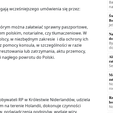
Ba
na
gają wcześniejszego umówienia się przez:
Św
Be
Je
którym można załatwiać sprawny paszportowe,
m polskim, notarialne, czy tłumaczeniowe. W
Na
do
lscy, w niezbędnym zakresie i dla ochrony ich
By
 z pomocy konsula, w szczególności w razie
do
resztowania lub zatrzymania, aktu przemocy,
Al
i nagłego powrotu do Polski.
ra
Se
Mę
za
No
ni
Rz
obywateli RP w Królestwie Niderlandów, udziela
ho
 na terenie Holandii, dokonuje czynności
No
w, poświadczenia podpisów, wydaje wizy,