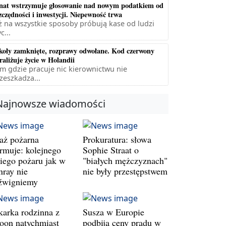
nat wstrzymuje głosowanie nad nowym podatkiem od
zczędności i inwestycji. Niepewność trwa
ż na wszystkie sposoby próbują kase od ludzi
c...
koły zamknięte, rozprawy odwołane. Kod czerwony
raliżuje życie w Holandii
m gdzie pracuje nic kierownictwu nie
zeszkadza...
Najnowsze wiadomości
raż pożarna
Prokuratura: słowa
armuje: kolejnego
Sophie Straat o
kiego pożaru jak w
"białych mężczyznach"
nray nie
nie były przestępstwem
źwigniemy
karka rodzinna z
Susza w Europie
oon natychmiast
podbija ceny prądu w