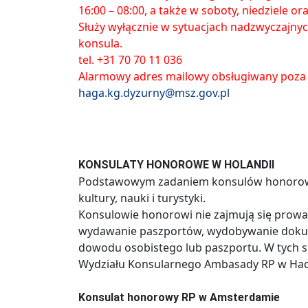
16:00 – 08:00, a także w soboty, niedziele o
Służy wyłącznie w sytuacjach nadzwyczajny
konsula.
tel. +31 70 70 11 036
Alarmowy adres mailowy obsługiwany poza
haga.kg.dyzurny@msz.gov.pl
KONSULATY HONOROWE W HOLANDII
Podstawowym zadaniem konsulów honorowyc
kultury, nauki i turystyki.
Konsulowie honorowi nie zajmują się prowa
wydawanie paszportów, wydobywanie dokum
dowodu osobistego lub paszportu. W tych s
Wydziału Konsularnego Ambasady RP w Had
Konsulat honorowy RP w Amsterdamie