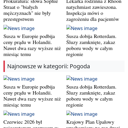
Prokuratura: słowa Sophie
Lekarka rodzinna z Rhoon
Straat o "białych
natychmiast zawieszona.
mężczyznach" nie były
Inspekcja mówi o
przestępstwem
zagrożeniu dla pacjentów
Susza w Europie podbija
Susza dobija Rotterdam.
ceny prądu w Holandii.
Śluzy zamknięte, zakaz
Nawet dwa razy wyższe niż
poboru wody w całym
miesiąc temu
regionie
Najnowsze w kategorii: Pogoda
Susza w Europie podbija
Susza dobija Rotterdam.
ceny prądu w Holandii.
Śluzy zamknięte, zakaz
Nawet dwa razy wyższe niż
poboru wody w całym
miesiąc temu
regionie
Czerwiec 2026 był
Krajowy Plan Upałowy
najgorętszym czerwcem w
uruchomiony po raz drugi