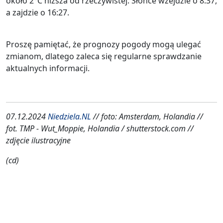
około 2°C niższa od rzeczywistej. Słońce wzejdzie o 8:37,
a zajdzie o 16:27.
Proszę pamiętać, że prognozy pogody mogą ulegać
zmianom, dlatego zaleca się regularne sprawdzanie
aktualnych informacji.
07.12.2024
Niedziela.NL
// foto: Amsterdam, Holandia //
fot. TMP - Wut_Moppie, Holandia / shutterstock.com //
zdjęcie ilustracyjne
(cd)