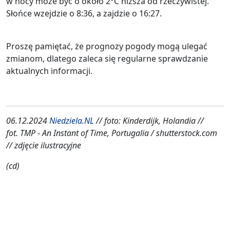
w nocy może być o około 2°C niższa od rzeczywistej.
Słońce wzejdzie o 8:36, a zajdzie o 16:27.
Proszę pamiętać, że prognozy pogody mogą ulegać
zmianom, dlatego zaleca się regularne sprawdzanie
aktualnych informacji.
06.12.2024
Niedziela.NL
// foto: Kinderdijk, Holandia //
fot. TMP - An Instant of Time, Portugalia / shutterstock.com
// zdjęcie ilustracyjne
(cd)