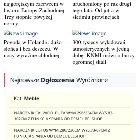
najgorętszym czerwcem w
uruchomiony po raz drugi
historii Europy Zachodniej.
tego lata. Od jutra w
Trzy stopnie powyżej
siedmiu prowincjach
normy
Pogoda w Holandii: dużo
300 tysięcy wyładowań
słońca i bez deszczu. W
atmosferycznych w jedną
nocy wyraźnie chłodniej
dobę. KNMI mówi o burzy
ogromnej skali
Najnowsze
Ogłoszenia
Wyróżnione
Kat.
Meble
NAROŻNIK CALVARO+PUFA WYM.296/234CM WYS.83-
102CM Z FUNKCJA SPANIA OD DEMEUBELSHOP
NAROŻNIK LOTOS WYM.280/230CM WYS.73-87CM Z
FUNKCJA SPANIA OD DEMEUBELSHOP