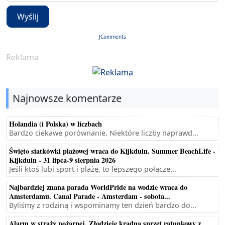
Wyślij
JComments
Reklama
Najnowsze komentarze
Holandia (i Polska) w liczbach
Bardzo ciekawe porównanie. Niektóre liczby naprawd...
Święto siatkówki plażowej wraca do Kijkduin. Summer BeachLife -
Kijkduin - 31 lipca-9 sierpnia 2026
Jeśli ktoś lubi sport i plażę, to lepszego połącze...
Najbardziej znana parada WorldPride na wodzie wraca do
Amsterdamu. Canal Parade - Amsterdam - sobota...
Byliśmy z rodziną i wspominamy ten dzień bardzo do...
Alarm w straży pożarnej. Złodzieje kradną sprzęt ratunkowy z