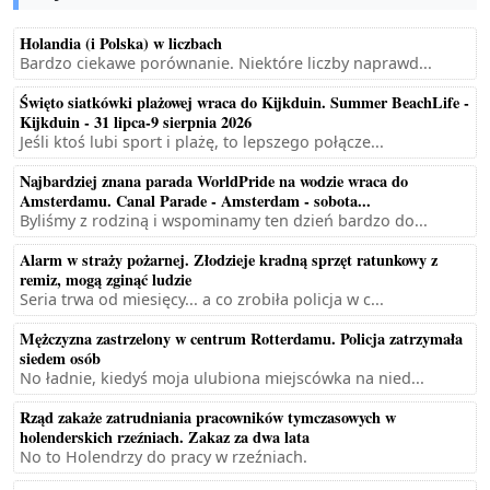
Holandia (i Polska) w liczbach
Bardzo ciekawe porównanie. Niektóre liczby naprawd...
Święto siatkówki plażowej wraca do Kijkduin. Summer BeachLife -
Kijkduin - 31 lipca-9 sierpnia 2026
Jeśli ktoś lubi sport i plażę, to lepszego połącze...
Najbardziej znana parada WorldPride na wodzie wraca do
Amsterdamu. Canal Parade - Amsterdam - sobota...
Byliśmy z rodziną i wspominamy ten dzień bardzo do...
Alarm w straży pożarnej. Złodzieje kradną sprzęt ratunkowy z
remiz, mogą zginąć ludzie
Seria trwa od miesięcy... a co zrobiła policja w c...
Mężczyzna zastrzelony w centrum Rotterdamu. Policja zatrzymała
siedem osób
No ładnie, kiedyś moja ulubiona miejscówka na nied...
Rząd zakaże zatrudniania pracowników tymczasowych w
holenderskich rzeźniach. Zakaz za dwa lata
No to Holendrzy do pracy w rzeźniach.