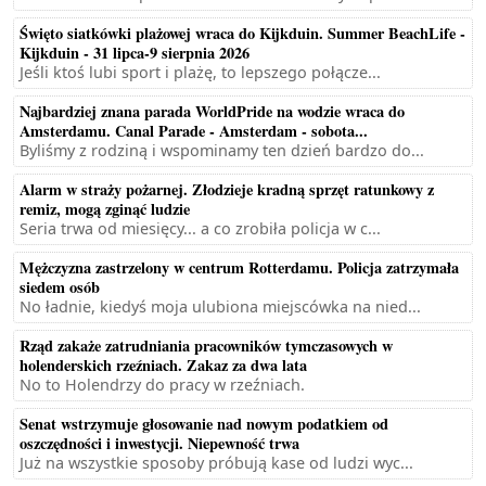
Święto siatkówki plażowej wraca do Kijkduin. Summer BeachLife -
Kijkduin - 31 lipca-9 sierpnia 2026
Jeśli ktoś lubi sport i plażę, to lepszego połącze...
Najbardziej znana parada WorldPride na wodzie wraca do
Amsterdamu. Canal Parade - Amsterdam - sobota...
Byliśmy z rodziną i wspominamy ten dzień bardzo do...
Alarm w straży pożarnej. Złodzieje kradną sprzęt ratunkowy z
remiz, mogą zginąć ludzie
Seria trwa od miesięcy... a co zrobiła policja w c...
Mężczyzna zastrzelony w centrum Rotterdamu. Policja zatrzymała
siedem osób
No ładnie, kiedyś moja ulubiona miejscówka na nied...
Rząd zakaże zatrudniania pracowników tymczasowych w
holenderskich rzeźniach. Zakaz za dwa lata
No to Holendrzy do pracy w rzeźniach.
Senat wstrzymuje głosowanie nad nowym podatkiem od
oszczędności i inwestycji. Niepewność trwa
Już na wszystkie sposoby próbują kase od ludzi wyc...