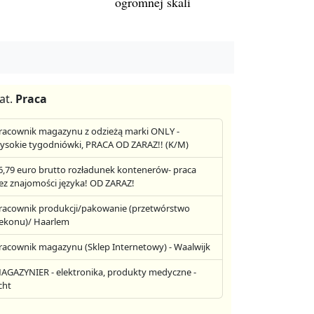
ogromnej skali
at.
Praca
racownik magazynu z odzieżą marki ONLY -
ysokie tygodniówki, PRACA OD ZARAZ!! (K/M)
6,79 euro brutto rozładunek kontenerów- praca
ez znajomości języka! OD ZARAZ!
racownik produkcji/pakowanie (przetwórstwo
ekonu)/ Haarlem
racownik magazynu (Sklep Internetowy) - Waalwijk
AGAZYNIER - elektronika, produkty medyczne -
cht