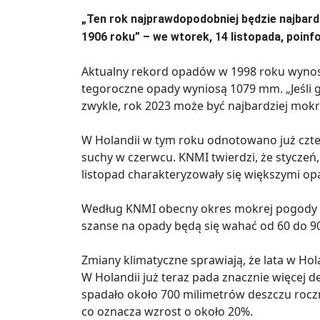
„Ten rok najprawdopodobniej będzie najbar
1906 roku” – we wtorek, 14 listopada, poin
Aktualny rekord opadów w 1998 roku wynosi
tegoroczne opady wyniosą 1079 mm. „Jeśli g
zwykle, rok 2023 może być najbardziej mokr
W Holandii w tym roku odnotowano już czter
suchy w czerwcu. KNMI twierdzi, że styczeń, w
listopad charakteryzowały się większymi o
Według KNMI obecny okres mokrej pogody po
szanse na opady będą się wahać od 60 do 9
Zmiany klimatyczne sprawiają, że lata w Hola
W Holandii już teraz pada znacznie więcej de
spadało około 700 milimetrów deszczu rocz
co oznacza wzrost o około 20%.