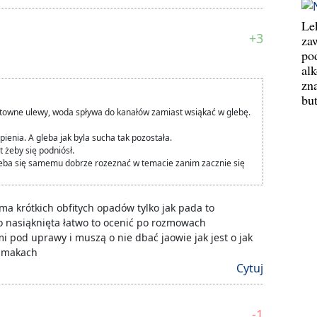
Le
+3
za
po
al
zn
bu
towne ulewy, woda spływa do kanałów zamiast wsiąkać w glebę.
enia. A gleba jak byla sucha tak pozostała.
 żeby się podniósł.
trzeba się samemu dobrze rozeznać w temacie zanim zacznie się
 ma krótkich obfitych opadów tylko jak pada to
 nasiąknięta łatwo to ocenić po rozmowach
 pod uprawy i muszą o nie dbać jaowie jak jest o jak
pismakach
Cytuj
-1