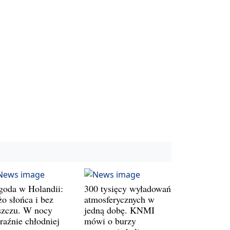
goda w Holandii:
300 tysięcy wyładowań
żo słońca i bez
atmosferycznych w
szczu. W nocy
jedną dobę. KNMI
raźnie chłodniej
mówi o burzy