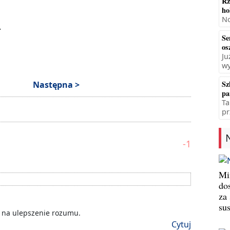
Rz
ho
No
.
Se
os
Ju
wy
Sz
Następna >
pa
Ta
pr
-1
Min
do
za
su
e na ulepszenie rozumu.
Cytuj