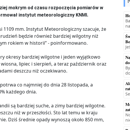
dziej mokrym od czasu rozpoczęcia pomiarów w
formował instytut meteorologiczny KNMI.
Ho
Ba
na
 1109 mm. Instytut Meteorologiczny szacuje, że
rudzień będzie również bardziej wilgotny niż
Św
Be
ym rokiem w historii” - poinformowano.
Je
y okresy bardziej wilgotne i jeden wyjątkowo
Na
do
iosna, lipiec i sierpień, a teraz październik oraz
By
padami deszczu niż oczekiwano.
do
Al
trwa co najmniej do dnia 28 listopada, a
ra
0% każdego dnia.
Se
Mę
ndii są bardziej suche, a zimy bardziej wilgotne.
za
szczu niż w przeszłości. Sto lat temu w kraju
No
nie. Dziś średnie opady wynoszą około 850 mm,
ni