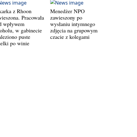
karka z Rhoon
Menedżer NPO
wieszona. Pracowała
zawieszony po
d wpływem
wysłaniu intymnego
koholu, w gabinecie
zdjęcia na grupowym
aleziono puste
czacie z kolegami
telki po winie