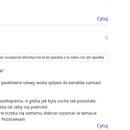
Cytuj
0
ez ocieplenie klimatyczne brak opadów a tu takie coś ale wpadka
ą?
p gwałtowne ulewy, woda spływa do kanałów zamiast
odtopienia. A gleba jak byla sucha tak pozostała.
ba lat żeby się podniósł.
ierw trzeba się samemu dobrze rozeznać w temacie
e. Pozdrawiam
Cytuj