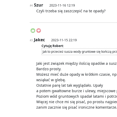
Szur
2023-11-16 12:19
#4
Czyli trzeba się zaszczepić na te opady?
Jakec
2023-11-15 22:19
#3
Cytuję Robert:
Jak to przecież susza wody gruntowe się kończą prz
Jaki jest związek między ilością opadów a susz
Bardzo prosty.
Możesz mieć duże opady w krótkim czasie, n
wsiąkać w glebę.
Ostatnie parę lat tak wyglądało. Upały
a potem gwałtowne burze i ulewy, miejscowe p
Poziom wód gruntowych spadał latami i potrze
Więcej nie chce mi się pisać, po prostu najp
zanim zacznie się pisać ironiczne komentarz