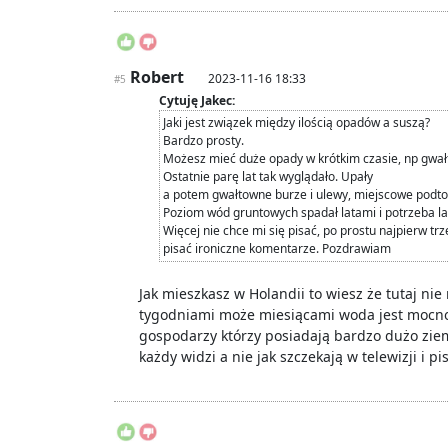
Robert
2023-11-16 18:33
#5
Cytuję Jakec:
Jaki jest związek między ilością opadów a suszą?
Bardzo prosty.
Możesz mieć duże opady w krótkim czasie, np gwał
Ostatnie parę lat tak wyglądało. Upały
a potem gwałtowne burze i ulewy, miejscowe podtopi
Poziom wód gruntowych spadał latami i potrzeba lat
Więcej nie chce mi się pisać, po prostu najpierw 
pisać ironiczne komentarze. Pozdrawiam
Jak mieszkasz w Holandii to wiesz że tutaj nie
tygodniami może miesiącami woda jest mocno
gospodarzy którzy posiadają bardzo dużo ziemi
każdy widzi a nie jak szczekają w telewizji i 