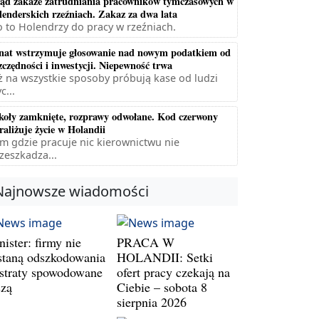
ąd zakaże zatrudniania pracowników tymczasowych w
lenderskich rzeźniach. Zakaz za dwa lata
 to Holendrzy do pracy w rzeźniach.
nat wstrzymuje głosowanie nad nowym podatkiem od
zczędności i inwestycji. Niepewność trwa
ż na wszystkie sposoby próbują kase od ludzi
c...
koły zamknięte, rozprawy odwołane. Kod czerwony
raliżuje życie w Holandii
m gdzie pracuje nic kierownictwu nie
zeszkadza...
Najnowsze wiadomości
ister: firmy nie
PRACA W
staną odszkodowania
HOLANDII: Setki
 straty spowodowane
ofert pracy czekają na
szą
Ciebie – sobota 8
sierpnia 2026