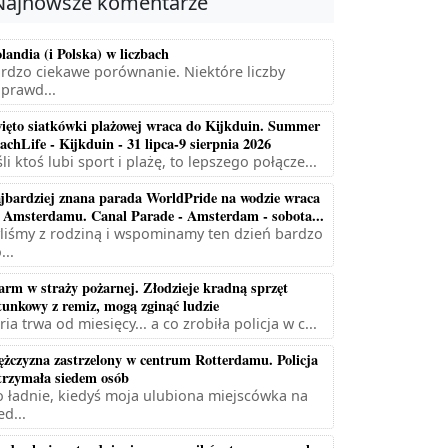
Najnowsze komentarze
landia (i Polska) w liczbach
rdzo ciekawe porównanie. Niektóre liczby
prawd...
ięto siatkówki plażowej wraca do Kijkduin. Summer
achLife - Kijkduin - 31 lipca-9 sierpnia 2026
śli ktoś lubi sport i plażę, to lepszego połącze...
jbardziej znana parada WorldPride na wodzie wraca
 Amsterdamu. Canal Parade - Amsterdam - sobota...
liśmy z rodziną i wspominamy ten dzień bardzo
...
arm w straży pożarnej. Złodzieje kradną sprzęt
tunkowy z remiz, mogą zginąć ludzie
ria trwa od miesięcy... a co zrobiła policja w c...
żczyzna zastrzelony w centrum Rotterdamu. Policja
trzymała siedem osób
 ładnie, kiedyś moja ulubiona miejscówka na
ed...