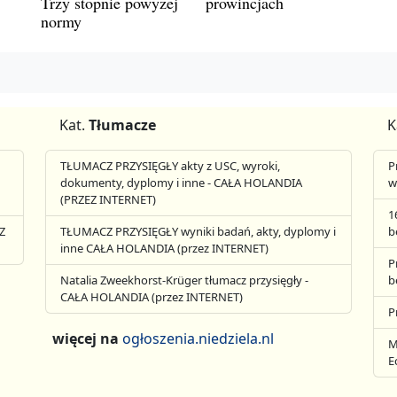
Trzy stopnie powyżej
prowincjach
normy
Kat.
Tłumacze
K
TŁUMACZ PRZYSIĘGŁY akty z USC, wyroki,
P
dokumenty, dyplomy i inne - CAŁA HOLANDIA
w
(PRZEZ INTERNET)
1
Z
TŁUMACZ PRZYSIĘGŁY wyniki badań, akty, dyplomy i
b
inne CAŁA HOLANDIA (przez INTERNET)
P
Natalia Zweekhorst-Krüger tłumacz przysięgły -
b
CAŁA HOLANDIA (przez INTERNET)
P
więcej na
ogłoszenia.niedziela.nl
M
E