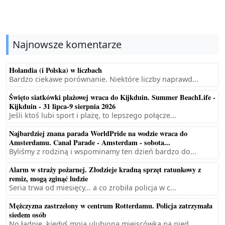
Najnowsze komentarze
Holandia (i Polska) w liczbach
Bardzo ciekawe porównanie. Niektóre liczby naprawd...
Święto siatkówki plażowej wraca do Kijkduin. Summer BeachLife -
Kijkduin - 31 lipca-9 sierpnia 2026
Jeśli ktoś lubi sport i plażę, to lepszego połącze...
Najbardziej znana parada WorldPride na wodzie wraca do
Amsterdamu. Canal Parade - Amsterdam - sobota...
Byliśmy z rodziną i wspominamy ten dzień bardzo do...
Alarm w straży pożarnej. Złodzieje kradną sprzęt ratunkowy z
remiz, mogą zginąć ludzie
Seria trwa od miesięcy... a co zrobiła policja w c...
Mężczyzna zastrzelony w centrum Rotterdamu. Policja zatrzymała
siedem osób
No ładnie, kiedyś moja ulubiona miejscówka na nied...