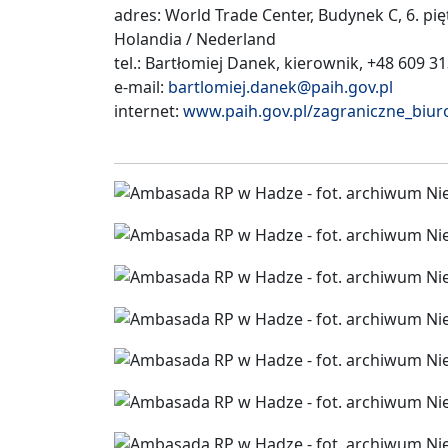
adres: World Trade Center, Budynek C, 6. pi
Holandia / Nederland
tel.: Bartłomiej Danek, kierownik, +48 609 3
e-mail:
bartlomiej.danek@paih.gov.pl
internet:
www.paih.gov.pl/zagraniczne_bi