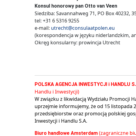
Konsul honorowy pan Otto van Veen
Siedziba: Savannahweg 71, PO Box 40232, 35
tel: +31 6 5316 9255
e-mail:
utrecht@consulaatpolen.eu
(korespondencja w języku niderlandzkim, an
Okręg konsularny: prowincja Utrecht
POLSKA AGENCJA INWESTYCJI i HANDLU S
Handlu i Inwestycji)
W związku z likwidacją Wydziału Promocji H
uprzejmie informujemy, że od 15 listopada 
przedsiębiorstw oraz promocją polskiej gos
Inwestycji i Handlu S.A.
(zagraniczne b
Biuro handlowe Amsterdam