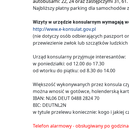
autobusami: 22, 24 oraz zastępczymi 31, 61.
Najbliższy płatny parking dla samochodów z
Wizyty w urzędzie konsularnym wymagają wc
http://www.e-konsulat.gov.pl
(nie dotyczy osób odbierających paszport o
przewiezienie zwłok lub szczątków ludzkich 
Urząd konsularny przyjmuje interesantów:
w poniedziałki: od 12.00 do 17.30
od wtorku do piątku: od 8.30 do 14.00
Większość wykonywanych przez konsula czy
można wnosić w gotówce, holenderską kart
IBAN: NL06 DEUT 0488 2824 70
BIC: DEUTNL2N
w tytule przelewu koniecznie: kogo i jakiej
Telefon alarmowy - obsługiwany po godzin