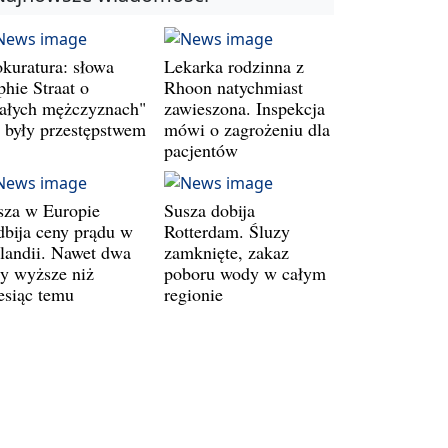
okuratura: słowa
Lekarka rodzinna z
phie Straat o
Rhoon natychmiast
iałych mężczyznach"
zawieszona. Inspekcja
e były przestępstwem
mówi o zagrożeniu dla
pacjentów
sza w Europie
Susza dobija
dbija ceny prądu w
Rotterdam. Śluzy
landii. Nawet dwa
zamknięte, zakaz
zy wyższe niż
poboru wody w całym
esiąc temu
regionie