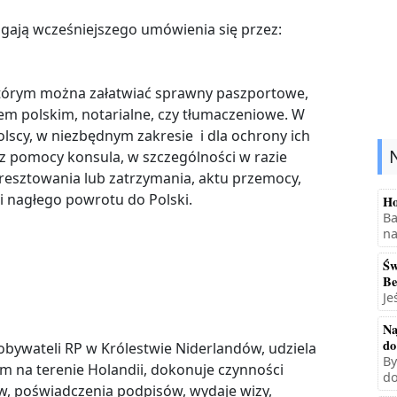
gają wcześniejszego umówienia się przez:
którym można załatwiać sprawny paszportowe,
m polskim, notarialne, czy tłumaczeniowe. W
lscy, w niezbędnym zakresie i dla ochrony ich
 z pomocy konsula, w szczególności w razie
resztowania lub zatrzymania, aktu przemocy,
i nagłego powrotu do Polski.
Ho
Ba
na
Św
Be
Je
Na
do
obywateli RP w Królestwie Niderlandów, udziela
By
 na terenie Holandii, dokonuje czynności
do
w, poświadczenia podpisów, wydaje wizy,