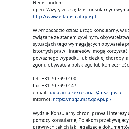
Nederlanden)
open: Wizyty w urzędzie konsularnym wyma
http://www.e-konsulat.gov.pl
W Ambasadzie działa urząd konsularny, w 
związane ze stanem cywilnym, obywatelstwe
sytuacjach tego wymagających obywatele po
istotnych praw i interesów, mogą korzystać
poważnego wypadku lub ciężkiej choroby, a
zgonu obywatela polskiego lub koniecznośc
tel.: +31 70 799 0100
fax: +31 70 799 0147
e-mail:
haga.amb.sekretariat@msz.gov.pl
internet:
https://haga.msz.gov.pl/pl/
Wydział Konsularny chroni prawa i interesy 
pomocy konsularnej Polakom przebywąjacym
prawnych takich jak: legalizacje dokumentó