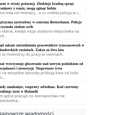
arm w straży pożarnej. Złodzieje kradną sprzęt
tunkowy z remiz, mogą zginąć ludzie
ria trwa od miesięcy... a co zrobiła policja w c...
żczyzna zastrzelony w centrum Rotterdamu. Policja
trzymała siedem osób
 ładnie, kiedyś moja ulubiona miejscówka na
ed...
ąd zakaże zatrudniania pracowników tymczasowych w
lenderskich rzeźniach. Zakaz za dwa lata
 to Holendrzy do pracy w rzeźniach.
nat wstrzymuje głosowanie nad nowym podatkiem od
zczędności i inwestycji. Niepewność trwa
ż na wszystkie sposoby próbują kase od ludzi
c...
koły zamknięte, rozprawy odwołane. Kod czerwony
raliżuje życie w Holandii
m gdzie pracuje nic kierownictwu nie
zeszkadza...
Najnowsze wiadomości