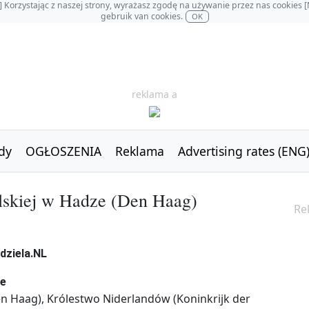
OL] Korzystając z naszej strony, wyrażasz zgodę na używanie przez nas cookie
gebruik van cookies.
OK
reklama a
dy
OGŁOSZENIA
Reklama
Advertising rates (ENG
lskiej w Hadze (Den Haag)
Re
ze
en Haag), Królestwo Niderlandów (Koninkrijk der