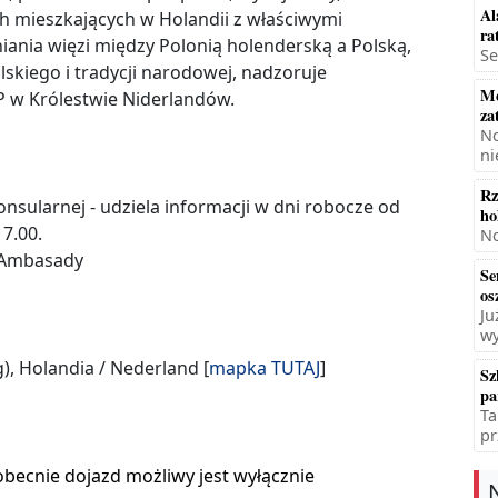
Al
h mieszkających w Holandii z właściwymi
ra
niania więzi między Polonią holenderską a Polską,
Se
skiego i tradycji narodowej, nadzoruje
Mę
 w Królestwie Niderlandów.
za
No
ni
Rz
onsularnej - udziela informacji w dni robocze od
ho
17.00.
No
a Ambasady
Se
os
Ju
wy
), Holandia / Nederland [
mapka
TUTAJ
]
Sz
pa
Ta
pr
becnie dojazd możliwy jest wyłącznie