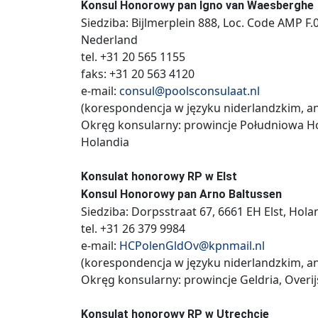
Konsul Honorowy pan Igno van Waesberghe
Siedziba: Bijlmerplein 888, Loc. Code AMP 
Nederland
tel. +31 20 565 1155
faks: +31 20 563 4120
e-mail:
consul@poolsconsulaat.nl
(korespondencja w języku niderlandzkim, an
Okręg konsularny: prowincje Południowa Ho
Holandia
Konsulat honorowy RP w Elst
Konsul Honorowy pan Arno Baltussen
Siedziba: Dorpsstraat 67, 6661 EH Elst, Hola
tel. +31 26 379 9984
e-mail:
HCPolenGldOv@kpnmail.nl
(korespondencja w języku niderlandzkim, an
Okręg konsularny: prowincje Geldria, Overijs
Konsulat honorowy RP w Utrechcie