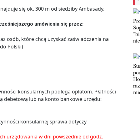
najduje się ok. 300 m od siedziby Ambasady.
Pr
ześniejszego umówienia się przez:
So
"b
raz osób, które chcą uzyskać zaświadczenia na
ni
do Polski)
Su
po
Ho
ra
mi
nności konsularnych podlega opłatom. Płatności
ą debetową lub na konto bankowe urzędu:
 czynności konsularnej sprawa dotyczy
ach urzędowania w dni powszednie od godz.