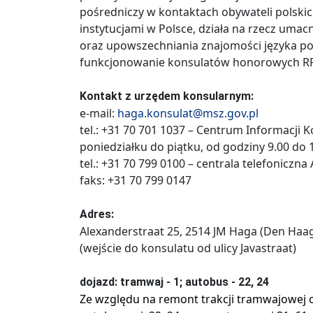
pośredniczy w kontaktach obywateli polskic
instytucjami w Polsce, działa na rzecz umac
oraz upowszechniania znajomości języka pol
funkcjonowanie konsulatów honorowych RP
Kontakt z urzędem konsularnym:
e-mail:
haga.konsulat@msz.gov.pl
tel.: +31 70 701 1037 – Centrum Informacji K
poniedziałku do piątku, od godziny 9.00 do 
tel.: +31 70 799 0100 – centrala telefoniczn
faks: +31 70 799 0147
Adres:
Alexanderstraat 25, 2514 JM Haga (Den Haag
(wejście do konsulatu od ulicy Javastraat)
dojazd: tramwaj - 1; autobus - 22, 24
Ze względu na remont trakcji tramwajowej o