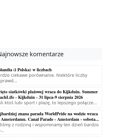
Najnowsze komentarze
landia (i Polska) w liczbach
rdzo ciekawe porównanie. Niektóre liczby
prawd...
ięto siatkówki plażowej wraca do Kijkduin. Summer
achLife - Kijkduin - 31 lipca-9 sierpnia 2026
śli ktoś lubi sport i plażę, to lepszego połącze...
jbardziej znana parada WorldPride na wodzie wraca
 Amsterdamu. Canal Parade - Amsterdam - sobota...
liśmy z rodziną i wspominamy ten dzień bardzo
...