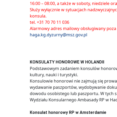
16:00 – 08:00, a także w soboty, niedziele o
Służy wyłącznie w sytuacjach nadzwyczajny
konsula.
tel. +31 70 70 11 036
Alarmowy adres mailowy obsługiwany poza
haga.kg.dyzurny@msz.gov.pl
KONSULATY HONOROWE W HOLANDII
Podstawowym zadaniem konsulów honorowyc
kultury, nauki i turystyki.
Konsulowie honorowi nie zajmują się prowa
wydawanie paszportów, wydobywanie dokum
dowodu osobistego lub paszportu. W tych s
Wydziału Konsularnego Ambasady RP w Had
Konsulat honorowy RP w Amsterdamie