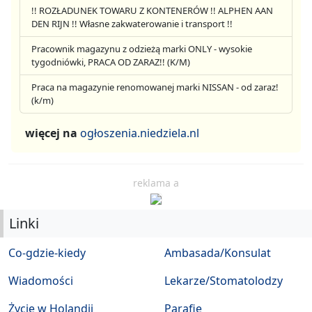
!! ROZŁADUNEK TOWARU Z KONTENERÓW !! ALPHEN AAN
DEN RIJN !! Własne zakwaterowanie i transport !!
Pracownik magazynu z odzieżą marki ONLY - wysokie
tygodniówki, PRACA OD ZARAZ!! (K/M)
Praca na magazynie renomowanej marki NISSAN - od zaraz!
(k/m)
więcej na
ogłoszenia.niedziela.nl
reklama a
Linki
Co-gdzie-kiedy
Ambasada/Konsulat
Wiadomości
Lekarze/Stomatolodzy
Życie w Holandii
Parafie