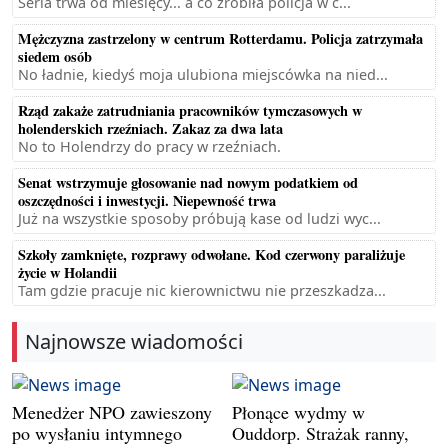
Seria trwa od miesięcy... a co zrobiła policja w c...
Mężczyzna zastrzelony w centrum Rotterdamu. Policja zatrzymała
siedem osób
No ładnie, kiedyś moja ulubiona miejscówka na nied...
Rząd zakaże zatrudniania pracowników tymczasowych w
holenderskich rzeźniach. Zakaz za dwa lata
No to Holendrzy do pracy w rzeźniach.
Senat wstrzymuje głosowanie nad nowym podatkiem od
oszczędności i inwestycji. Niepewność trwa
Już na wszystkie sposoby próbują kase od ludzi wyc...
Szkoły zamknięte, rozprawy odwołane. Kod czerwony paraliżuje
życie w Holandii
Tam gdzie pracuje nic kierownictwu nie przeszkadza...
Najnowsze wiadomości
Menedżer NPO zawieszony
Płonące wydmy w
po wysłaniu intymnego
Ouddorp. Strażak ranny,