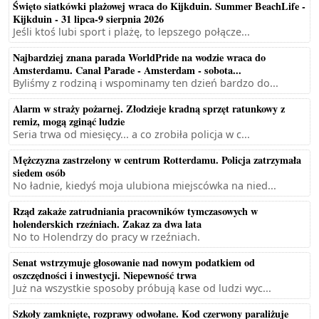
Święto siatkówki plażowej wraca do Kijkduin. Summer BeachLife -
Kijkduin - 31 lipca-9 sierpnia 2026
Jeśli ktoś lubi sport i plażę, to lepszego połącze...
Najbardziej znana parada WorldPride na wodzie wraca do
Amsterdamu. Canal Parade - Amsterdam - sobota...
Byliśmy z rodziną i wspominamy ten dzień bardzo do...
Alarm w straży pożarnej. Złodzieje kradną sprzęt ratunkowy z
remiz, mogą zginąć ludzie
Seria trwa od miesięcy... a co zrobiła policja w c...
Mężczyzna zastrzelony w centrum Rotterdamu. Policja zatrzymała
siedem osób
No ładnie, kiedyś moja ulubiona miejscówka na nied...
Rząd zakaże zatrudniania pracowników tymczasowych w
holenderskich rzeźniach. Zakaz za dwa lata
No to Holendrzy do pracy w rzeźniach.
Senat wstrzymuje głosowanie nad nowym podatkiem od
oszczędności i inwestycji. Niepewność trwa
Już na wszystkie sposoby próbują kase od ludzi wyc...
Szkoły zamknięte, rozprawy odwołane. Kod czerwony paraliżuje