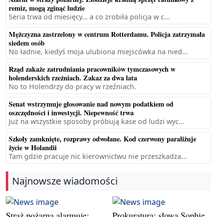
remiz, mogą zginąć ludzie
Seria trwa od miesięcy... a co zrobiła policja w c...
Mężczyzna zastrzelony w centrum Rotterdamu. Policja zatrzymała
siedem osób
No ładnie, kiedyś moja ulubiona miejscówka na nied...
Rząd zakaże zatrudniania pracowników tymczasowych w
holenderskich rzeźniach. Zakaz za dwa lata
No to Holendrzy do pracy w rzeźniach.
Senat wstrzymuje głosowanie nad nowym podatkiem od
oszczędności i inwestycji. Niepewność trwa
Już na wszystkie sposoby próbują kase od ludzi wyc...
Szkoły zamknięte, rozprawy odwołane. Kod czerwony paraliżuje
życie w Holandii
Tam gdzie pracuje nic kierownictwu nie przeszkadza...
Najnowsze wiadomości
Straż pożarna alarmuje:
Prokuratura: słowa Sophie