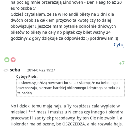
na pociag mnie przerażają Eindhoven - Den Haag to aż 20
euro osoba :/
Gdzieś czytalałam, ze sa w Holandii bilety na 3 dni dla
dwóch osob za całkiem przyzwoita kwotę czy to dalej
obowiązuje? I jeszcze mam pytanie odnośnie dniowych
biletów to bilety na cały np piątek czy bilet ważny 24
godziny? Z góry dziękuje za odpowiedz ;) pozdrawiam ;))
Cytuj
+7
seba
2014-07-22 19:27
#24
Cytuję Piotr:
te sknerusy jeżdzą rowerami bo sa tak skompi,że na belastingu
oszczedzaja, nieznam bardziej obliczonego i chytrego narodu jak
te pedały
No i dzieki temu mają hajs, a Ty rozpiżasz cała wyplate w
miesiac i *** masz i musisz u Niemca czy innego Holendra
pracowac i lizac tylek pracodawcy, by ten Cie nie zwolnil, a
Holender ma odlozone, bo OSZCZEDZA, a nie rozwala hajs.