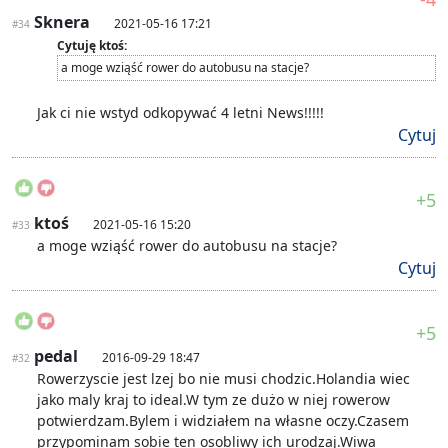
Sknera
2021-05-16 17:21
#34
Cytuję ktoś:
a moge wziąść rower do autobusu na stacje?
Jak ci nie wstyd odkopywać 4 letni News!!!!!
Cytuj
+5
ktoś
2021-05-16 15:20
#33
a moge wziąść rower do autobusu na stacje?
Cytuj
+5
pedal
2016-09-29 18:47
#32
Rowerzyscie jest lzej bo nie musi chodzic.Holandia wiec
jako maly kraj to ideal.W tym ze dużo w niej rowerow
potwierdzam.Bylem i widziałem na własne oczy.Czasem
przypominam sobie ten osobliwy ich urodzaj.Wiwa