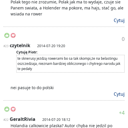
Polak tego nie zrozumie, Polak jak ma to wydaje, czuje sie
Panem swiata, a Holender ma pokore, ma hajs, stać go, ale
wsiada na rower
Cytuj
0
czytelnik
2014-07-20 19:20
#23
Cytuję Piotr:
te sknerusy jeżdzą rowerami bo sa tak skompi,że na belastingu
oszczedzaja, nieznam bardziej obliczonego i chytrego narodu jak
te pedały
nei pasuje to do polski
Cytuj
+4
GeraltRivia
2014-07-20 18:12
#22
Holandia calkowicie plaska? Autor chyba nie jedzil po