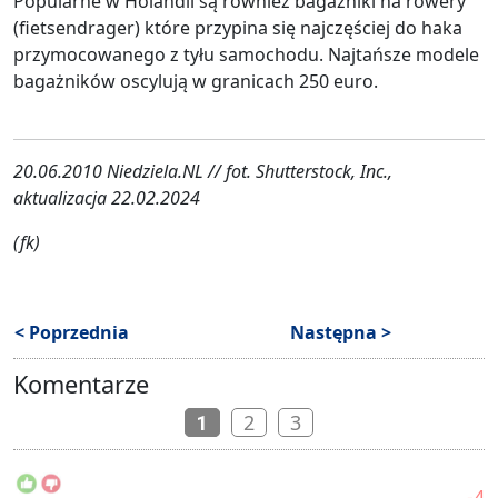
Popularne w Holandii są również bagażniki na rowery
(fietsendrager) które przypina się najczęściej do haka
przymocowanego z tyłu samochodu. Najtańsze modele
bagażników oscylują w granicach 250 euro.
20.06.2010 Niedziela.NL // fot. Shutterstock, Inc.,
aktualizacja 22.02.2024
(fk)
< Poprzednia
Następna >
Komentarze
2
3
1
-4