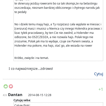
te sknerusy jeżdzą rowerami bo sa tak skompi,że na belastingu
oszczedzaja, nieznam bardziej obliczonego i chytrego narodu jak
te pedały
No i dzieki temu mają hajs, a Ty rozpiżasz cała wyplate w miesiac i
[cenzura] masz i musisz u Niemca czy innego Holendra pracowac i
lizac tylek pracodawcy, by ten Cie nie zwolnil, a Holender ma
odlozone, bo OSZCZEDZA, a nie rozwala hajs. Polak tego nie
zrozumie, Polak jak ma to wydaje, czuje sie Panem swiata, a
Holender ma pokore, ma hajs, stać go, ale wsiada na rower
Krótko, zwięzle i na temat.
I co najważniejsze...zdrowo!
Cytuj
+1
Dantan
2014-08-15 12:28
#26
Cytuję seba:
Cytuję Piotr: