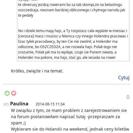
te sknerusy jeżdzą rowerami bo sa tak skompi,że na belastingu
oszczedzaja, nieznam bardziej obliczonego i chytrego narodu jak
te pedały
No i dzieki temu mają hajs, a Ty rozpiżasz cała wyplate w miesiac i
[cenzura] masz i musisz u Niemca czy innego Holendra pracowac i
lizac tylek pracodawcy, by ten Cie nie zwolnil, a Holender ma
odlozone, bo OSZCZEDZA, a nie rozwala hajs. Polak tego nie
zrozumie, Polak jak ma to wydaje, czuje sie Panem swiata, a
Holender ma pokore, ma hajs, stać go, ale wsiada na rower
Krótko, zwięzle i na temat.
Cytuj
0
Paulina
2014-08-15 11:34
#25
W związku z tym, ze mam problem z zarejestrowaniem sie
na forum postanowiłam napisać tutaj -przepraszam za
spam ;)
Wybieram sie do Holandii na weekend, jednak ceny biletów