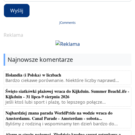
Wyślij
JComments
Reklama
Najnowsze komentarze
Holandia (i Polska) w liczbach
Bardzo ciekawe porównanie. Niektóre liczby naprawd...
Święto siatkówki plażowej wraca do Kijkduin. Summer BeachLife -
Kijkduin - 31 lipca-9 sierpnia 2026
Jeśli ktoś lubi sport i plażę, to lepszego połącze...
Najbardziej znana parada WorldPride na wodzie wraca do
Amsterdamu. Canal Parade - Amsterdam - sobota...
Byliśmy z rodziną i wspominamy ten dzień bardzo do...
Alarm w straży pożarnej. Złodzieje kradną sprzęt ratunkowy z