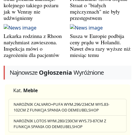
kolejnego takiego pożaru
Straat o "białych
jak w Venray nie
mężczyznach" nie były
udźwigniemy
przestępstwem
Lekarka rodzinna z Rhoon
Susza w Europie podbija
natychmiast zawieszona.
ceny prądu w Holandii.
Inspekcja mówi o
Nawet dwa razy wyższe niż
zagrożeniu dla pacjentów
miesiąc temu
Najnowsze
Ogłoszenia
Wyróżnione
Kat.
Meble
NAROŻNIK CALVARO+PUFA WYM.296/234CM WYS.83-
102CM Z FUNKCJA SPANIA OD DEMEUBELSHOP
NAROŻNIK LOTOS WYM.280/230CM WYS.73-87CM Z
FUNKCJA SPANIA OD DEMEUBELSHOP