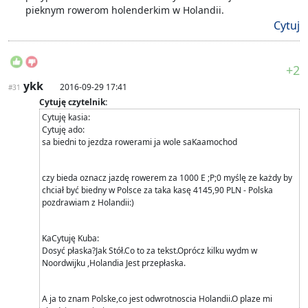
pieknym rowerom holenderkim w Holandii.
Cytuj
+2
ykk
2016-09-29 17:41
#31
Cytuję czytelnik:
Cytuję kasia:
Cytuję ado:
sa biedni to jezdza rowerami ja wole saKaamochod
czy bieda oznacz jazdę rowerem za 1000 E ;P;0 myślę ze każdy by
chciał być biedny w Polsce za taka kasę 4145,90 PLN - Polska
pozdrawiam z Holandii:)
Ka
Cytuję Kuba:
Dosyć płaska?Jak Stół.Co to za tekst.Oprócz kilku wydm w
Noordwijku ,Holandia Jest przepłaska.
A ja to znam Polske,co jest odwrotnoscia Holandii.O plaze mi