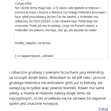
Cytuję seba:
No i dzieki temu mają hajs, a Ty xxxxx cała wyplate w miesiac i
[cenzura] masz i musisz u Niemca czy innego Holendra pracowac i
lizac tylek pracodawcy, by ten Cie nie zwolnil, a Holender ma
odlozone, bo OSZCZEDZA, a nie rozwala hajs. Polak tego nie
zrozumie, Polak jak ma to wydaje, czuje sie Panem swiata, a
Holender ma pokore, ma hajs, stać go, ale wsiada na rower
Krótko, zwięzle i na temat.
I co najważniejsze...zdrowo!
i zobaczcie grubasy z piwnymi brzuchami jacy Holendrzy
są szczupli dzięki temu. Mieszkam tu od pół roku i jeszcze
grubego Holendra nie widziałam (jeśli już to kobiety, ale
zazwyczaj brzydkie więc pewnie Niemki). Rower ma same
zalety, a miasta w Holandii należą dzięki temu do
najczystszych, co też przekłada się na zdrowie bo stężenie
spalin jest znacznie mniejsze.
Cytuj