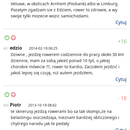
Veluwe, w okolicach Arnhem (Posbank) albo w Limburg.
Pozatym zgadzam sie z Edziem, rower to zdrowie, a wy
swoje tylki mozecie wozic samochodami.
Cytuj
+16
edzio
2014-02-19 06:25
#21
Dziwne , jeżdzę rowerem codziennie do pracy około 30 km
dziennie, mam za sobą jakieś ponad 10 tyś, o jakiej
chorobie mówicie ??, rower to Kardio, Zaczołem jezdzić i
jakoś lepiej się czuję, niż autem jezdziłem,
Cytuj
-18
Piotr
2013-10-19 08:42
#20
te sknerusy jeżdzą rowerami bo sa tak skompi,że na
belastingu oszczedzaja, nieznam bardziej obliczonego i
chytrego narodu jak te pedały
Cytuj