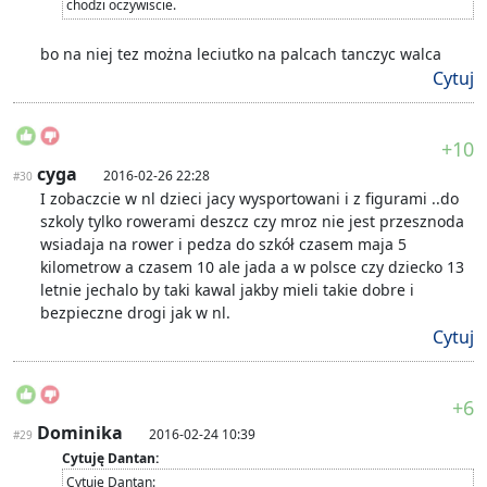
chodzi oczywiscie.
bo na niej tez można leciutko na palcach tanczyc walca
Cytuj
+10
cyga
2016-02-26 22:28
#30
I zobaczcie w nl dzieci jacy wysportowani i z figurami ..do
szkoly tylko rowerami deszcz czy mroz nie jest przesznoda
wsiadaja na rower i pedza do szkół czasem maja 5
kilometrow a czasem 10 ale jada a w polsce czy dziecko 13
letnie jechalo by taki kawal jakby mieli takie dobre i
bezpieczne drogi jak w nl.
Cytuj
+6
Dominika
2016-02-24 10:39
#29
Cytuję Dantan:
Cytuję Dantan: