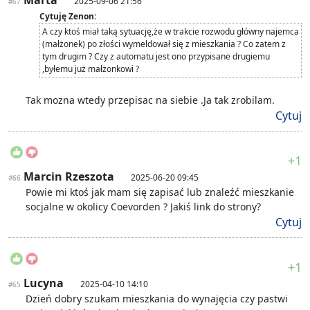
2025-09-06 21:56
#67
Cytuję Zenon:
A czy ktoś miał taką sytuację,że w trakcie rozwodu główny najemca
(małżonek) po złości wymeldował się z mieszkania ? Co zatem z
tym drugim ? Czy z automatu jest ono przypisane drugiemu
,byłemu już małżonkowi ?
Tak mozna wtedy przepisac na siebie .Ja tak zrobilam.
Cytuj
+1
Marcin Rzeszota
2025-06-20 09:45
#66
Powie mi ktoś jak mam się zapisać lub znaleźć mieszkanie
socjalne w okolicy Coevorden ? Jakiś link do strony?
Cytuj
+1
Lucyna
2025-04-10 14:10
#65
Dzień dobry szukam mieszkania do wynajęcia czy pastwi