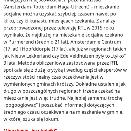
(Amsterdam-Rotterdam-Haga-Utrecht) – mieszkanie
socjalne można uzyskać szybciej; czasem nawet po
kilku, czy kilkunastu miesiącach czekania. Z analizy
przeprowadzonej przez telewizję RTL w 2015 roku
wynikało, że najdłużej na mieszkanie socjalne czekano
w Purmerend (średnio 21 lat), Amsterdamie Centrum
(17 lat) i Hoofddorpie (17 lat), ale już w regionach takich
jak Nieuw Lekkerland czy Ede Veldhuizen były to „tylko”
3 lata. Metoda obliczeniowa zastosowana przez RTL
spotkała się z dużą krytyką i według części ekspertów w
rzeczywistości realny czas oczekiwania jest w
wymienionych gminach krótszy. Dokładne ustalenie jak
długo w poszczególnych regionach trzeba czekać na
mieszkanie jest więc trudne. Najlepiej samemu trochę
„pogooglować” i poszukać informacji dotyczących
średniego czasu oczekiwania na mieszkanie w gminie,
w której szuka się lokum.
Mieszkania „bez kolejki”