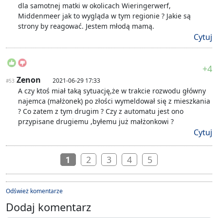
dla samotnej matki w okolicach Wieringerwerf,
Middenmeer jak to wygląda w tym regionie ? Jakie są
strony by reagować. Jestem młodą mamą.
Cytuj
+4
Zenon
2021-06-29 17:33
#53
A czy ktoś miał taką sytuację,że w trakcie rozwodu główny
najemca (małżonek) po złości wymeldował się z mieszkania
? Co zatem z tym drugim ? Czy z automatu jest ono
przypisane drugiemu ,byłemu już małżonkowi ?
Cytuj
2
3
4
5
1
Odśwież komentarze
Dodaj komentarz