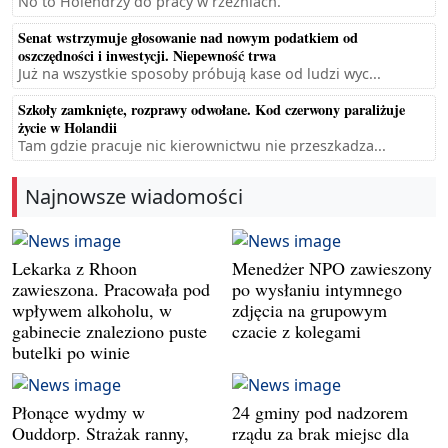
No to Holendrzy do pracy w rzeźniach.
Senat wstrzymuje głosowanie nad nowym podatkiem od
oszczędności i inwestycji. Niepewność trwa
Już na wszystkie sposoby próbują kase od ludzi wyc...
Szkoły zamknięte, rozprawy odwołane. Kod czerwony paraliżuje
życie w Holandii
Tam gdzie pracuje nic kierownictwu nie przeszkadza...
Najnowsze wiadomości
Lekarka z Rhoon
Menedżer NPO zawieszony
zawieszona. Pracowała pod
po wysłaniu intymnego
wpływem alkoholu, w
zdjęcia na grupowym
gabinecie znaleziono puste
czacie z kolegami
butelki po winie
Płonące wydmy w
24 gminy pod nadzorem
Ouddorp. Strażak ranny,
rządu za brak miejsc dla