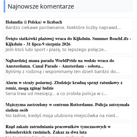
Najnowsze komentarze
Holandia (i Polska) w liczbach
Bardzo ciekawe porównanie. Niektóre liczby naprawd...
Święto siatkówki plażowej wraca do Kijkduin. Summer BeachLife -
Kijkduin - 31 lipca-9 sierpnia 2026
Jeśli ktoś lubi sport i plażę, to lepszego połącze...
Najbardziej znana parada WorldPride na wodzie wraca do
Amsterdamu. Canal Parade - Amsterdam - sobota...
Byliśmy z rodziną i wspominamy ten dzień bardzo do...
Alarm w straży pożarnej. Złodzieje kradną sprzęt ratunkowy z
remiz, mogą zginąć ludzie
Seria trwa od miesięcy... a co zrobiła policja w c...
Mężczyzna zastrzelony w centrum Rotterdamu. Policja zatrzymała
siedem osób
No ładnie, kiedyś moja ulubiona miejscówka na nied...
Rząd zakaże zatrudniania pracowników tymczasowych w
holenderskich rzeźniach. Zakaz za dwa lata