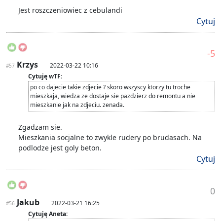
Jest roszczeniowiec z cebulandi
Cytuj
-5
Krzys
2022-03-22 10:16
#57
Cytuję wTF:
po co dajecie takie zdjecie ? skoro wszyscy ktorzy tu troche
mieszkaja, wiedza ze dostaje sie pazdzierz do remontu a nie
mieszkanie jak na zdjeciu. zenada.
Zgadzam sie.
Mieszkania socjalne to zwykle rudery po brudasach. Na
podlodze jest goly beton.
Cytuj
0
Jakub
2022-03-21 16:25
#56
Cytuję Aneta: