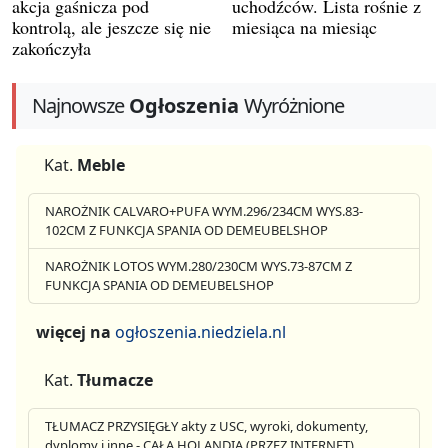
akcja gaśnicza pod
uchodźców. Lista rośnie z
kontrolą, ale jeszcze się nie
miesiąca na miesiąc
zakończyła
Najnowsze
Ogłoszenia
Wyróżnione
Kat.
Meble
NAROŻNIK CALVARO+PUFA WYM.296/234CM WYS.83-
102CM Z FUNKCJA SPANIA OD DEMEUBELSHOP
NAROŻNIK LOTOS WYM.280/230CM WYS.73-87CM Z
FUNKCJA SPANIA OD DEMEUBELSHOP
więcej na
ogłoszenia.niedziela.nl
Kat.
Tłumacze
TŁUMACZ PRZYSIĘGŁY akty z USC, wyroki, dokumenty,
dyplomy i inne - CAŁA HOLANDIA (PRZEZ INTERNET)