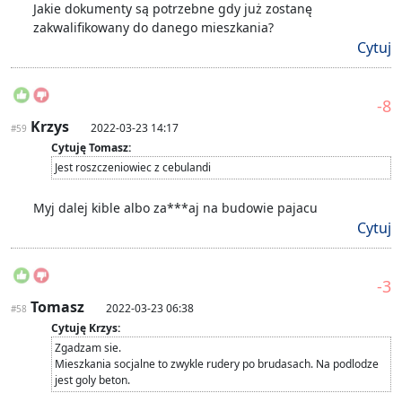
Jakie dokumenty są potrzebne gdy już zostanę
zakwalifikowany do danego mieszkania?
Cytuj
-8
Krzys
2022-03-23 14:17
#59
Cytuję Tomasz:
Jest roszczeniowiec z cebulandi
Myj dalej kible albo za***aj na budowie pajacu
Cytuj
-3
Tomasz
2022-03-23 06:38
#58
Cytuję Krzys:
Zgadzam sie.
Mieszkania socjalne to zwykle rudery po brudasach. Na podlodze
jest goly beton.