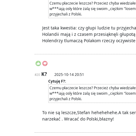
Czemu płaczecie leszcze? Przecież chyba wiedziałe
w***iają osły które żalą się swoim ,,ciężkim "losem 
przyjechali z Polski.
Jest taka kwestia: czy głupi ludzie tu przyjec
Holandii mają i z czasem przesiąknęli głupotą 
Holendrzy tlumaczą Polakom rzeczy oczywiste 
K?
2025-10-14 20:51
#20
Cytuję F?:
Czemu płaczecie leszcze? Przecież chyba wiedziałe
w***iają osły które żalą się swoim ,,ciężkim "losem 
przyjechali z Polski.
To nie są leszcze,Stefan hehehehehe.A tak ser
narzekać . Wracać do Polski,błazny!