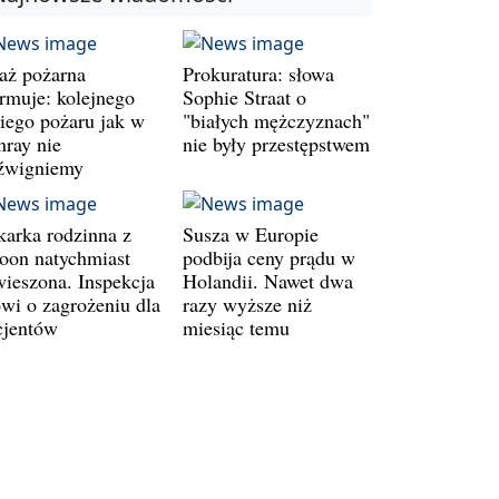
raż pożarna
Prokuratura: słowa
armuje: kolejnego
Sophie Straat o
kiego pożaru jak w
"białych mężczyznach"
nray nie
nie były przestępstwem
źwigniemy
karka rodzinna z
Susza w Europie
oon natychmiast
podbija ceny prądu w
wieszona. Inspekcja
Holandii. Nawet dwa
wi o zagrożeniu dla
razy wyższe niż
cjentów
miesiąc temu