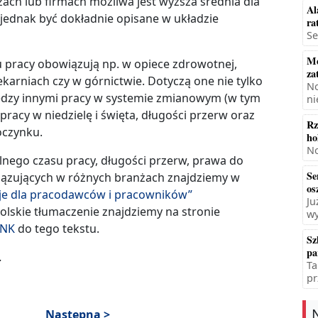
nżach lub firmach możliwa jest wyższa średnia dla
Al
 jednak być dokładnie opisane w układzie
ra
Se
Mę
pracy obowiązują np. w opiece zdrowotnej,
za
iekarniach czy w górnictwie. Dotyczą one nie tylko
No
ędzy innymi pracy w systemie zmianowym (w tym
ni
pracy w niedzielę i święta, długości przerw oraz
Rz
czynku.
ho
No
nego czasu pracy, długości przerw, prawa do
Se
iązujących w różnych branżach znajdziemy w
os
cje dla pracodawców i pracowników”
Ju
 polskie tłumaczenie znajdziemy na stronie
wy
INK
do tego tekstu.
Sz
pa
.
Ta
pr
Następna >