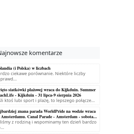
Najnowsze komentarze
landia (i Polska) w liczbach
rdzo ciekawe porównanie. Niektóre liczby
prawd...
ięto siatkówki plażowej wraca do Kijkduin. Summer
achLife - Kijkduin - 31 lipca-9 sierpnia 2026
śli ktoś lubi sport i plażę, to lepszego połącze...
jbardziej znana parada WorldPride na wodzie wraca
 Amsterdamu. Canal Parade - Amsterdam - sobota...
liśmy z rodziną i wspominamy ten dzień bardzo
...