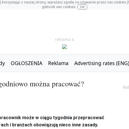
OL] Korzystając z naszej strony, wyrażasz zgodę na używanie przez nas cookie
gebruik van cookies.
OK
reklama a
dy
OGŁOSZENIA
Reklama
Advertising rates (ENG
tygodniowo można pracować?
Re
 pracownik może
w ciągu tygodnia
przepracować
ach i branżach obowiązują nieco inne zasady.