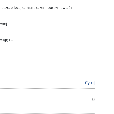
i leszcze lecą zamiast razem porozmawiać i
ywnej
uwagę na
Cytuj
0