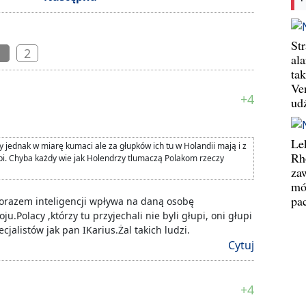
St
2
1
al
ta
Ve
+4
ud
Le
 Czy jednak w miarę kumaci ale za głupków ich tu w Holandii mają i z
Rh
upi. Chyba każdy wie jak Holendrzy tlumaczą Polakom rzeczy
za
mó
pa
lorazem inteligencji wpływa na daną osobę
oju.Polacy ,którzy tu przyjechali nie byli głupi, oni głupi
cjalistów jak pan IKarius.Żal takich ludzi.
Cytuj
+4