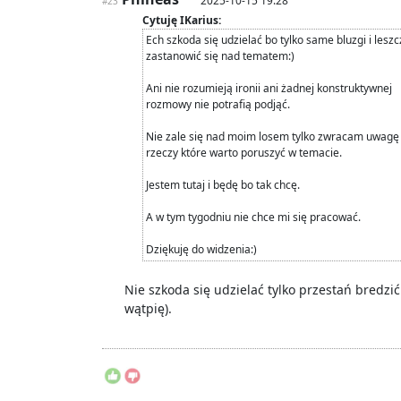
2025-10-15 19:28
#23
Cytuję IKarius:
Ech szkoda się udzielać bo tylko same bluzgi i les
zastanowić się nad tematem:)
Ani nie rozumieją ironii ani żadnej konstruktywnej
rozmowy nie potrafią podjąć.
Nie zale się nad moim losem tylko zwracam uwagę
rzeczy które warto poruszyć w temacie.
Jestem tutaj i będę bo tak chcę.
A w tym tygodniu nie chce mi się pracować.
Dziękuję do widzenia:)
Nie szkoda się udzielać tylko przestań bredzić 
wątpię).