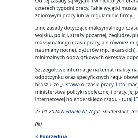
Od tej zasady są wyjątki i w niektórych bra
czterech tygodni pracy. Takie wyjątki muszą
zbiorowym pracy lub w regulaminie firmy.
Inne zasady dotyczące maksymalnego czasu 
wojsku, policji, straży pożarnej, żegludze, p
maksymalnego czasu pracy, ale również mi
na zmiany nocne), dyżurów (np. lekarskich), 
minimalnych obowiązkowych okresów odpo
Szczegółowe informacje na temat maksymal
odpoczynku oraz specyficznych reguł obow
broszurze
„Ustawa o czasie pracy. Informa
ministerstwa polityki społecznej i pracy. Jej
internetowej holenderskiego rządu - tutaj
L
27.01.2024
Niedziela.NL
// fot. Shutterstock, Inc
(łk)
< Poprzednia