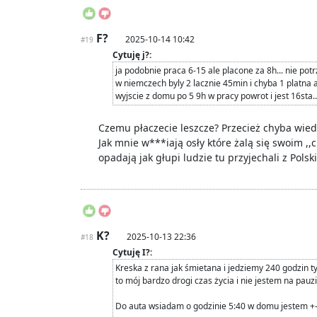
F?
2025-10-14 10:42
#19
Cytuję j?:
ja podobnie praca 6-15 ale placone za 8h... nie pot
w niemczech byly 2 lacznie 45min i chyba 1 platna 
wyjscie z domu po 5 9h w pracy powrot i jest 16sta...
Czemu płaczecie leszcze? Przecież chyba wied
Jak mnie w***iają osły które żalą się swoim ,,
opadają jak głupi ludzie tu przyjechali z Polski
K?
2025-10-13 22:36
#18
Cytuję I?:
Kreska z rana jak śmietana i jedziemy 240 godzin t
to mój bardzo drogi czas życia i nie jestem na pauz
Do auta wsiadam o godzinie 5:40 w domu jestem +- 