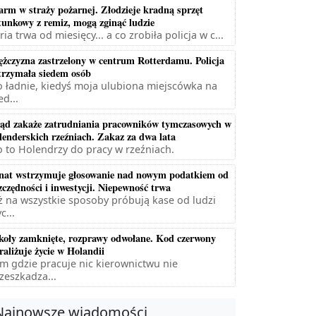
arm w straży pożarnej. Złodzieje kradną sprzęt
tunkowy z remiz, mogą zginąć ludzie
ria trwa od miesięcy... a co zrobiła policja w c...
żczyzna zastrzelony w centrum Rotterdamu. Policja
trzymała siedem osób
 ładnie, kiedyś moja ulubiona miejscówka na
ed...
ąd zakaże zatrudniania pracowników tymczasowych w
lenderskich rzeźniach. Zakaz za dwa lata
 to Holendrzy do pracy w rzeźniach.
nat wstrzymuje głosowanie nad nowym podatkiem od
zczędności i inwestycji. Niepewność trwa
ż na wszystkie sposoby próbują kase od ludzi
c...
koły zamknięte, rozprawy odwołane. Kod czerwony
raliżuje życie w Holandii
m gdzie pracuje nic kierownictwu nie
zeszkadza...
Najnowsze wiadomości