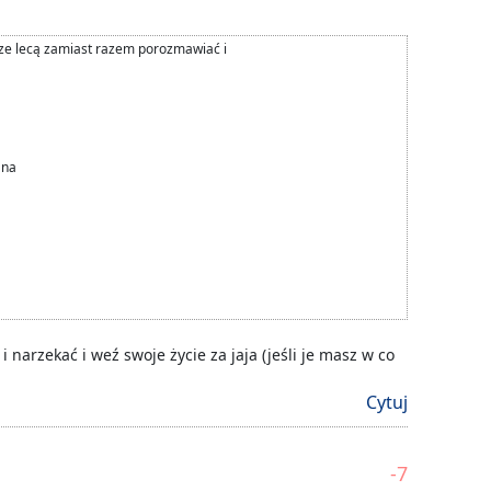
zcze lecą zamiast razem porozmawiać i
 na
i narzekać i weź swoje życie za jaja (jeśli je masz w co
Cytuj
-7