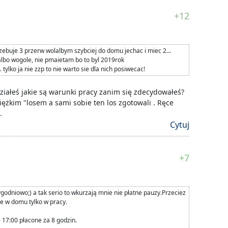
+12
rzebuje 3 przerw wolalbym szybciej do domu jechac i miec 2...
albo wogole, nie pmaietam bo to byl 2019rok
 tylko ja nie zzp to nie warto sie dla nich posiwecac!
ziałeś jakie są warunki pracy zanim się zdecydowałeś?
ciężkim "losem a sami sobie ten los zgotowali . Ręce
.
Cytuj
+7
ygodniowo;) a tak serio to wkurzają mnie nie płatne pauzy.Przeciez
ie w domu tylko w pracy.
17:00 płacone za 8 godzin.