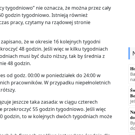
y tygodniowo” nie oznacza, że można przez cały
60 godzin tygodniowo. Istnieją również
zas pracy, czytamy na rządowej stronie
 zapisano, że w okresie 16 kolejnych tygodni
roczyć 48 godzin. Jeśli więc w kilku tygodniach
odniach musi być dużo niższy, tak by średnia z
ie 48 godzin.
Ho
Ba
res od godz. 00:00 w poniedziałek do 24:00 w
na
etnich pracowników. W przypadku niepełnoletnich
rótszy.
Św
Be
Je
je jeszcze taka zasada: w ciągu czterech
e przekroczyć 55 godzin tygodniowo. Jeśli więc
Na
0 godzin, to w kolejnych dwóch tygodniach może
do
By
do