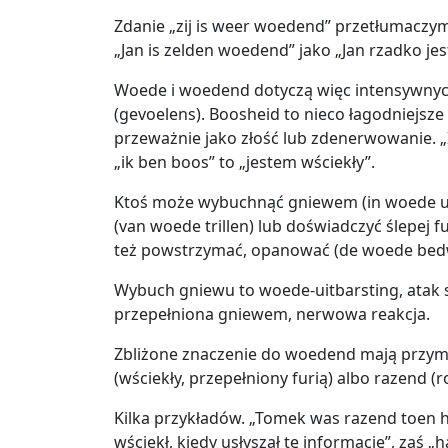
Zdanie „zij is weer woedend” przetłumaczym
„Jan is zelden woedend” jako „Jan rzadko jest
Woede i woedend dotyczą więc intensywnych
(gevoelens). Boosheid to nieco łagodniejsz
przeważnie jako złość lub zdenerwowanie. „
„ik ben boos” to „jestem wściekły”.
Ktoś może wybuchnąć gniewem (in woede uit
(van woede trillen) lub doświadczyć ślepej 
też powstrzymać, opanować (de woede bed
Wybuch gniewu to woede-uitbarsting, atak s
przepełniona gniewem, nerwowa reakcja.
Zbliżone znaczenie do woedend mają przymio
(wściekły, przepełniony furią) albo razend (r
Kilka przykładów. „Tomek was razend toen h
wściekł, kiedy usłyszał tę informację”, zaś „