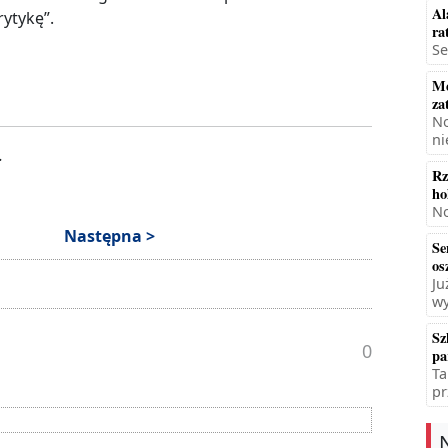
Al
rytykę”.
ra
Se
Mę
za
No
ni
.
Rz
ho
No
Następna >
Se
os
Ju
wy
Sz
0
pa
Ta
pr