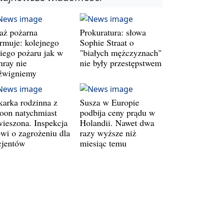
raż pożarna
Prokuratura: słowa
armuje: kolejnego
Sophie Straat o
kiego pożaru jak w
"białych mężczyznach"
nray nie
nie były przestępstwem
źwigniemy
karka rodzinna z
Susza w Europie
oon natychmiast
podbija ceny prądu w
wieszona. Inspekcja
Holandii. Nawet dwa
wi o zagrożeniu dla
razy wyższe niż
cjentów
miesiąc temu