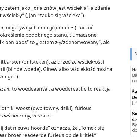
y zatem jako „ona znów jest wściekła”, a zdanie
 wściekły” („Jan rzadko się wścieka”).
, negatywnych emocji (emoties) i uczuć
e określenie podobnego stanu, tłumaczone
Ik ben boos” to „jestem zły/zdenerwowany”, ale
barsten/ontsteken), aż drżeć ze wściekłości
furii (blinde woede). Ginew albo wściekłość można
Ho
Ba
wingen).
na
zału to woedeaanval, a woedereactie to reakcja
Św
Be
Je
tniki woest (gwałtowny, dziki), furieus
Na
ozwścieczony, w szale).
do
By
ij dat nieuws hoorde” oznacza, że „Tomek się
do
haar broer reageerde furieus op de kritiek”