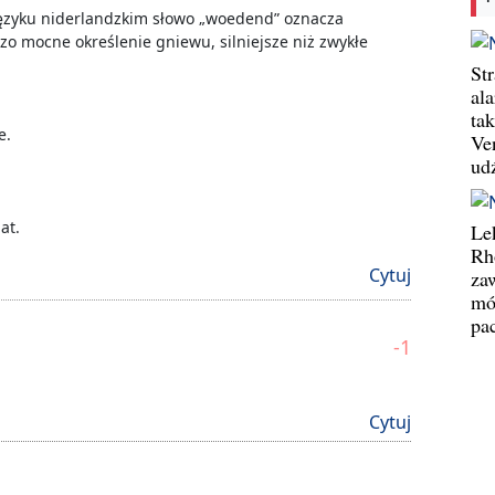
 języku niderlandzkim słowo „woedend” oznacza
zo mocne określenie gniewu, silniejsze niż zwykłe
St
al
ta
e.
Ve
ud
at.
Le
Rh
Cytuj
za
mó
pa
-1
Cytuj