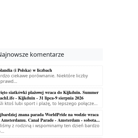
Najnowsze komentarze
landia (i Polska) w liczbach
rdzo ciekawe porównanie. Niektóre liczby
prawd...
ięto siatkówki plażowej wraca do Kijkduin. Summer
achLife - Kijkduin - 31 lipca-9 sierpnia 2026
śli ktoś lubi sport i plażę, to lepszego połącze...
jbardziej znana parada WorldPride na wodzie wraca
 Amsterdamu. Canal Parade - Amsterdam - sobota...
liśmy z rodziną i wspominamy ten dzień bardzo
...