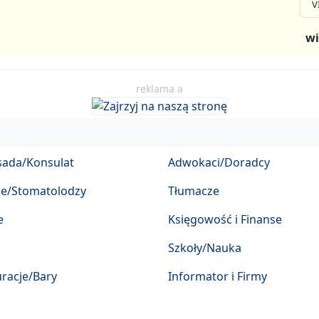
V
wi
reklama a
ada/Konsulat
Adwokaci/Doradcy
ze/Stomatolodzy
Tłumacze
e
Księgowość i Finanse
Szkoły/Nauka
racje/Bary
Informator i Firmy