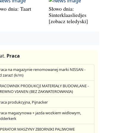
owo dnia: Taart
Słowo dnia:
Sinterklaasliedjes
[zobacz teledyski]
at.
Praca
raca na magazynie renomowanej marki NISSAN -
d zaraz! (k/m)
RACOWNIK PRODUKCJI MATERIAŁY BUDOWLANE -
REWNO VIANEN (BEZ ZAKWATEROWANIA)
raca produkcyjna, Pijnacker
raca magazynowa + jazda wozkiem widlowym,
idderkerk
PERATOR MASZYNY ZBIORNIKI PALIWOWE