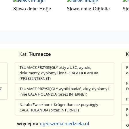
Słowo dnia: Hofje
Słowo dnia: Olijfolie
Sł
Kat.
Tłumacze
K
TŁUMACZ PRZYSIĘGŁY akty z USC, wyroki,
P
dokumenty, dyplomy i inne - CAŁA HOLANDIA
o
(PRZEZ INTERNET)
P
Z
TŁUMACZ PRZYSIĘGŁY wyniki badań, akty, dyplomy i
D
inne CAŁA HOLANDIA (przez INTERNET)
P
Natalia Zweekhorst-Krüger tłumacz przysięgły -
P
CAŁA HOLANDIA (przez INTERNET)
R
więcej na
ogłoszenia.niedziela.nl
O