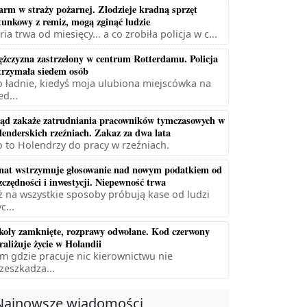
arm w straży pożarnej. Złodzieje kradną sprzęt
tunkowy z remiz, mogą zginąć ludzie
ria trwa od miesięcy... a co zrobiła policja w c...
żczyzna zastrzelony w centrum Rotterdamu. Policja
trzymała siedem osób
 ładnie, kiedyś moja ulubiona miejscówka na
ed...
ąd zakaże zatrudniania pracowników tymczasowych w
lenderskich rzeźniach. Zakaz za dwa lata
 to Holendrzy do pracy w rzeźniach.
nat wstrzymuje głosowanie nad nowym podatkiem od
zczędności i inwestycji. Niepewność trwa
ż na wszystkie sposoby próbują kase od ludzi
c...
koły zamknięte, rozprawy odwołane. Kod czerwony
raliżuje życie w Holandii
m gdzie pracuje nic kierownictwu nie
zeszkadza...
Najnowsze wiadomości