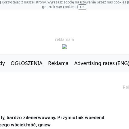
OL] Korzystając z naszej strony, wyrażasz zgodę na używanie przez nas cookie
gebruik van cookies.
OK
reklama a
dy
OGŁOSZENIA
Reklama
Advertising rates (ENG
Re
, zły, bardzo zdenerwowany. Przymiotnik woedend
ego wściekłość, gniew.