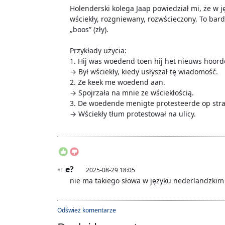
Holenderski kolega Jaap powiedział mi, że w
wściekły, rozgniewany, rozwścieczony. To bard
„boos” (zły).
Przykłady użycia:
1. Hij was woedend toen hij het nieuws hoord
→ Był wściekły, kiedy usłyszał tę wiadomość.
2. Ze keek me woedend aan.
→ Spojrzała na mnie ze wściekłością.
3. De woedende menigte protesteerde op stra
→ Wściekły tłum protestował na ulicy.
e?
2025-08-29 18:05
#1
nie ma takiego słowa w języku nederlandzkim
Odśwież komentarze