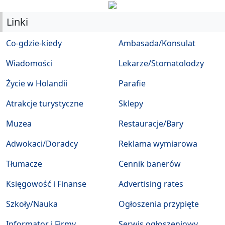
Linki
Co-gdzie-kiedy
Ambasada/Konsulat
Wiadomości
Lekarze/Stomatolodzy
Życie w Holandii
Parafie
Atrakcje turystyczne
Sklepy
Muzea
Restauracje/Bary
Adwokaci/Doradcy
Reklama wymiarowa
Tłumacze
Cennik banerów
Księgowość i Finanse
Advertising rates
Szkoły/Nauka
Ogłoszenia przypięte
Informator i Firmy
Serwis ogłoszeniowy