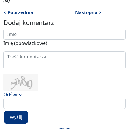
(łk)
< Poprzednia
Następna >
Dodaj komentarz
Imię (obowiązkowe)
Odśwież
Wyślij
JComments