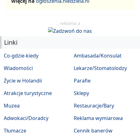
więcej na
ogłoszenia.niedziela.nl
reklama a
Linki
Co-gdzie-kiedy
Ambasada/Konsulat
Wiadomości
Lekarze/Stomatolodzy
Życie w Holandii
Parafie
Atrakcje turystyczne
Sklepy
Muzea
Restauracje/Bary
Adwokaci/Doradcy
Reklama wymiarowa
Tłumacze
Cennik banerów