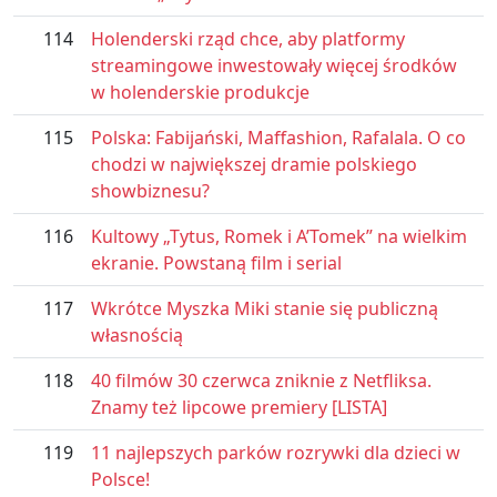
114
Holenderski rząd chce, aby platformy
streamingowe inwestowały więcej środków
w holenderskie produkcje
115
Polska: Fabijański, Maffashion, Rafalala. O co
chodzi w największej dramie polskiego
showbiznesu?
116
Kultowy „Tytus, Romek i A’Tomek” na wielkim
ekranie. Powstaną film i serial
117
Wkrótce Myszka Miki stanie się publiczną
własnością
118
40 filmów 30 czerwca zniknie z Netfliksa.
Znamy też lipcowe premiery [LISTA]
119
11 najlepszych parków rozrywki dla dzieci w
Polsce!