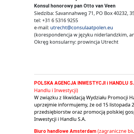
Konsul honorowy pan Otto van Veen
Siedziba: Savannahweg 71, PO Box 40232, 35
tel: +31 6 5316 9255
e-mail:
utrecht@consulaatpolen.eu
(korespondencja w języku niderlandzkim, an
Okręg konsularny: prowincja Utrecht
POLSKA AGENCJA INWESTYCJI i HANDLU S
Handlu i Inwestycji)
W związku z likwidacją Wydziału Promocji H
uprzejmie informujemy, że od 15 listopada 
przedsiębiorstw oraz promocją polskiej gos
Inwestycji i Handlu S.A.
(zagraniczne b
Biuro handlowe Amsterdam