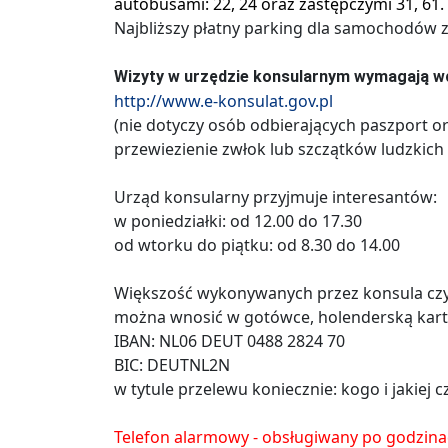
autobusami: 22, 24 oraz zastępczymi 31, 61.
Najbliższy płatny parking dla samochodów z
Wizyty w urzędzie konsularnym wymagają wc
http://www.e-konsulat.gov.pl
(nie dotyczy osób odbierających paszport o
przewiezienie zwłok lub szczątków ludzkich 
Urząd konsularny przyjmuje interesantów:
w poniedziałki: od 12.00 do 17.30
od wtorku do piątku: od 8.30 do 14.00
Większość wykonywanych przez konsula czy
można wnosić w gotówce, holenderską kart
IBAN: NL06 DEUT 0488 2824 70
BIC: DEUTNL2N
w tytule przelewu koniecznie: kogo i jakiej
Telefon alarmowy - obsługiwany po godzin