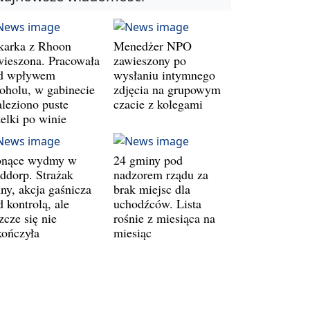
karka z Rhoon
Menedżer NPO
wieszona. Pracowała
zawieszony po
d wpływem
wysłaniu intymnego
koholu, w gabinecie
zdjęcia na grupowym
aleziono puste
czacie z kolegami
telki po winie
onące wydmy w
24 gminy pod
ddorp. Strażak
nadzorem rządu za
ny, akcja gaśnicza
brak miejsc dla
 kontrolą, ale
uchodźców. Lista
zcze się nie
rośnie z miesiąca na
kończyła
miesiąc