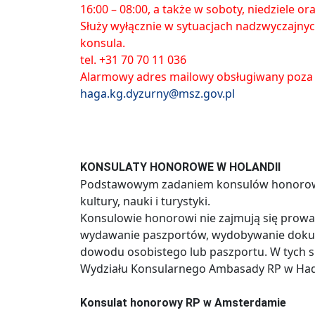
16:00 – 08:00, a także w soboty, niedziele o
Służy wyłącznie w sytuacjach nadzwyczajny
konsula.
tel. +31 70 70 11 036
Alarmowy adres mailowy obsługiwany poza
haga.kg.dyzurny@msz.gov.pl
KONSULATY HONOROWE W HOLANDII
Podstawowym zadaniem konsulów honorowyc
kultury, nauki i turystyki.
Konsulowie honorowi nie zajmują się prowa
wydawanie paszportów, wydobywanie dokum
dowodu osobistego lub paszportu. W tych s
Wydziału Konsularnego Ambasady RP w Had
Konsulat honorowy RP w Amsterdamie