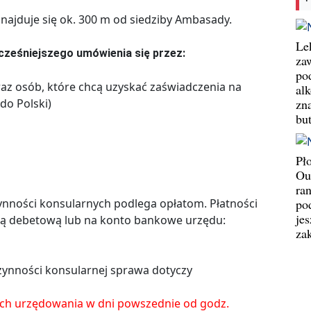
najduje się ok. 300 m od siedziby Ambasady.
Le
ześniejszego umówienia się przez:
za
po
raz osób, które chcą uzyskać zaświadczenia na
al
zn
do Polski)
bu
Pł
Ou
ran
pod
nności konsularnych podlega opłatom. Płatności
jes
ą debetową lub na konto bankowe urzędu:
za
 czynności konsularnej sprawa dotyczy
ach urzędowania w dni powszednie od godz.