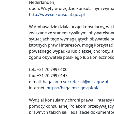
Nederlanden)
open: Wizyty w urzędzie konsularnym wyma
http://www.e-konsulat.gov.pl
W Ambasadzie działa urząd konsularny, w 
związane ze stanem cywilnym, obywatelstwe
sytuacjach tego wymagających obywatele po
istotnych praw i interesów, mogą korzystać
poważnego wypadku lub ciężkiej choroby, a
zgonu obywatela polskiego lub koniecznośc
tel.: +31 70 799 0100
fax: +31 70 799 0147
e-mail:
haga.amb.sekretariat@msz.gov.pl
internet:
https://haga.msz.gov.pl/pl/
Wydział Konsularny chroni prawa i interesy 
pomocy konsularnej Polakom przebywąjacym
prawnych takich jak: legalizacje dokumentó