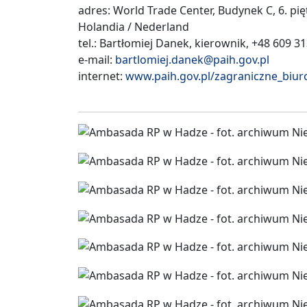
adres: World Trade Center, Budynek C, 6. pi
Holandia / Nederland
tel.: Bartłomiej Danek, kierownik, +48 609 3
e-mail:
bartlomiej.danek@paih.gov.pl
internet:
www.paih.gov.pl/zagraniczne_bi