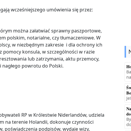
gają wcześniejszego umówienia się przez:
którym można załatwiać sprawny paszportowe,
m polskim, notarialne, czy tłumaczeniowe. W
lscy, w niezbędnym zakresie i dla ochrony ich
 z pomocy konsula, w szczególności w razie
resztowania lub zatrzymania, aktu przemocy,
i nagłego powrotu do Polski.
Ho
Ba
na
Św
Be
Je
Na
do
obywateli RP w Królestwie Niderlandów, udziela
By
 na terenie Holandii, dokonuje czynności
do
w, poświadczenia podpisów, wydaje wizy,