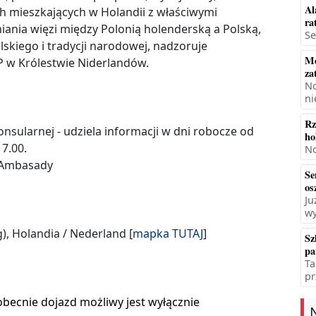
Al
h mieszkających w Holandii z właściwymi
ra
niania więzi między Polonią holenderską a Polską,
Se
skiego i tradycji narodowej, nadzoruje
Mę
 w Królestwie Niderlandów.
za
No
ni
Rz
onsularnej - udziela informacji w dni robocze od
ho
17.00.
No
a Ambasady
Se
os
Ju
wy
), Holandia / Nederland [
mapka
TUTAJ
]
Sz
pa
Ta
pr
becnie dojazd możliwy jest wyłącznie