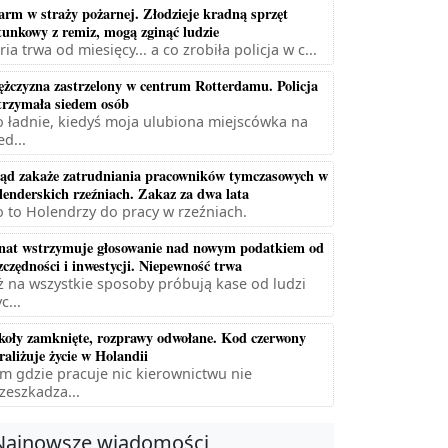
arm w straży pożarnej. Złodzieje kradną sprzęt
tunkowy z remiz, mogą zginąć ludzie
ria trwa od miesięcy... a co zrobiła policja w c...
żczyzna zastrzelony w centrum Rotterdamu. Policja
trzymała siedem osób
 ładnie, kiedyś moja ulubiona miejscówka na
ed...
ąd zakaże zatrudniania pracowników tymczasowych w
lenderskich rzeźniach. Zakaz za dwa lata
 to Holendrzy do pracy w rzeźniach.
nat wstrzymuje głosowanie nad nowym podatkiem od
zczędności i inwestycji. Niepewność trwa
ż na wszystkie sposoby próbują kase od ludzi
c...
koły zamknięte, rozprawy odwołane. Kod czerwony
raliżuje życie w Holandii
m gdzie pracuje nic kierownictwu nie
zeszkadza...
Najnowsze wiadomości