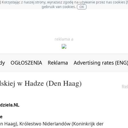
OL] Korzystając z naszej strony, wyrażasz zgodę na używanie przez nas cookie
gebruik van cookies.
OK
reklama a
dy
OGŁOSZENIA
Reklama
Advertising rates (ENG
lskiej w Hadze (Den Haag)
Re
ze
en Haag), Królestwo Niderlandów (Koninkrijk der