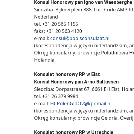
Konsul Honorowy pan Igno van Waesberghe
Siedziba: Bijlmerplein 888, Loc. Code AMP 
Nederland
tel. +31 20 565 1155
faks: +31 20 563 4120
e-mail:
consul@poolsconsulaat.nl
(korespondencja w języku niderlandzkim, an
Okręg konsularny: prowincje Południowa Ho
Holandia
Konsulat honorowy RP w Elst
Konsul Honorowy pan Arno Baltussen
Siedziba: Dorpsstraat 67, 6661 EH Elst, Hola
tel. +31 26 379 9984
e-mail:
HCPolenGldOv@kpnmail.nl
(korespondencja w języku niderlandzkim, an
Okręg konsularny: prowincje Geldria, Overijs
Konsulat honorowy RP w Utrechcie