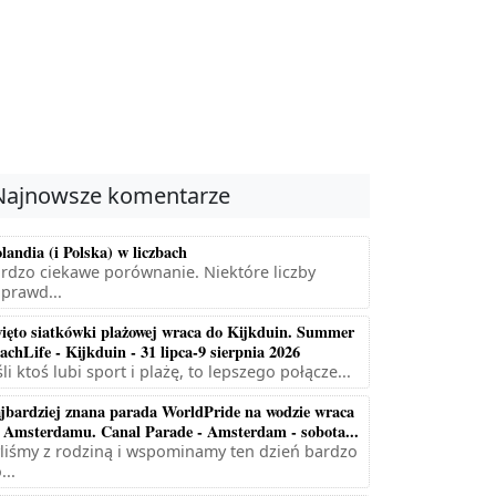
Najnowsze komentarze
landia (i Polska) w liczbach
rdzo ciekawe porównanie. Niektóre liczby
prawd...
ięto siatkówki plażowej wraca do Kijkduin. Summer
achLife - Kijkduin - 31 lipca-9 sierpnia 2026
śli ktoś lubi sport i plażę, to lepszego połącze...
jbardziej znana parada WorldPride na wodzie wraca
 Amsterdamu. Canal Parade - Amsterdam - sobota...
liśmy z rodziną i wspominamy ten dzień bardzo
...