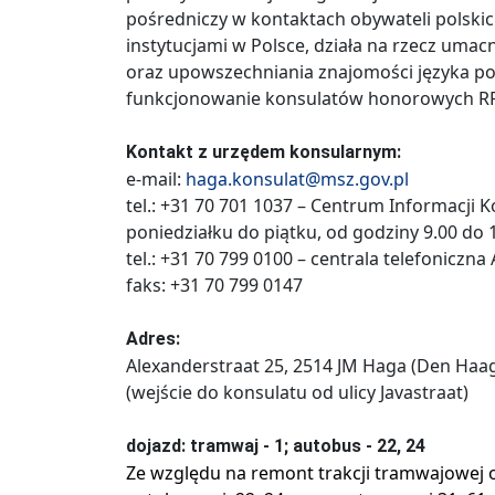
pośredniczy w kontaktach obywateli polskic
instytucjami w Polsce, działa na rzecz umac
oraz upowszechniania znajomości języka pol
funkcjonowanie konsulatów honorowych RP
Kontakt z urzędem konsularnym:
e-mail:
haga.konsulat@msz.gov.pl
tel.: +31 70 701 1037 – Centrum Informacji K
poniedziałku do piątku, od godziny 9.00 do 
tel.: +31 70 799 0100 – centrala telefoniczn
faks: +31 70 799 0147
Adres:
Alexanderstraat 25, 2514 JM Haga (Den Haag
(wejście do konsulatu od ulicy Javastraat)
dojazd: tramwaj - 1; autobus - 22, 24
Ze względu na remont trakcji tramwajowej o