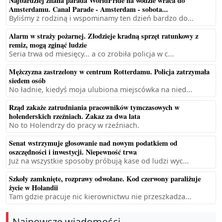
Najbardziej znana parada WorldPride na wodzie wraca do
Amsterdamu. Canal Parade - Amsterdam - sobota...
Byliśmy z rodziną i wspominamy ten dzień bardzo do...
Alarm w straży pożarnej. Złodzieje kradną sprzęt ratunkowy z
remiz, mogą zginąć ludzie
Seria trwa od miesięcy... a co zrobiła policja w c...
Mężczyzna zastrzelony w centrum Rotterdamu. Policja zatrzymała
siedem osób
No ładnie, kiedyś moja ulubiona miejscówka na nied...
Rząd zakaże zatrudniania pracowników tymczasowych w
holenderskich rzeźniach. Zakaz za dwa lata
No to Holendrzy do pracy w rzeźniach.
Senat wstrzymuje głosowanie nad nowym podatkiem od
oszczędności i inwestycji. Niepewność trwa
Już na wszystkie sposoby próbują kase od ludzi wyc...
Szkoły zamknięte, rozprawy odwołane. Kod czerwony paraliżuje
życie w Holandii
Tam gdzie pracuje nic kierownictwu nie przeszkadza...
Najnowsze wiadomości