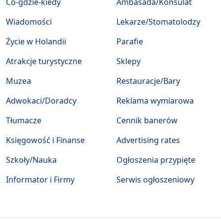
Co-gdzie-kiedy
Ambasada/Konsulat
Wiadomości
Lekarze/Stomatolodzy
Życie w Holandii
Parafie
Atrakcje turystyczne
Sklepy
Muzea
Restauracje/Bary
Adwokaci/Doradcy
Reklama wymiarowa
Tłumacze
Cennik banerów
Księgowość i Finanse
Advertising rates
Szkoły/Nauka
Ogłoszenia przypięte
Informator i Firmy
Serwis ogłoszeniowy