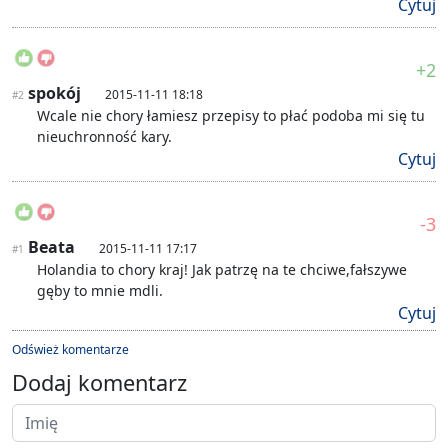
Cytuj
+2
spokój
2015-11-11 18:18
#2
Wcale nie chory łamiesz przepisy to płać podoba mi się tu
nieuchronność kary.
Cytuj
-3
Beata
2015-11-11 17:17
#1
Holandia to chory kraj! Jak patrzę na te chciwe,fałszywe
gęby to mnie mdli.
Cytuj
Odśwież komentarze
Dodaj komentarz