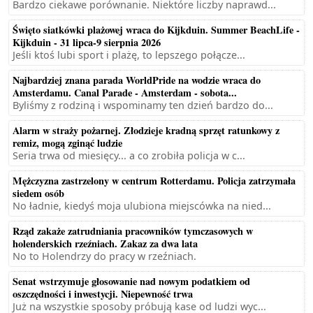
Bardzo ciekawe porównanie. Niektóre liczby naprawd...
Święto siatkówki plażowej wraca do Kijkduin. Summer BeachLife -
Kijkduin - 31 lipca-9 sierpnia 2026
Jeśli ktoś lubi sport i plażę, to lepszego połącze...
Najbardziej znana parada WorldPride na wodzie wraca do
Amsterdamu. Canal Parade - Amsterdam - sobota...
Byliśmy z rodziną i wspominamy ten dzień bardzo do...
Alarm w straży pożarnej. Złodzieje kradną sprzęt ratunkowy z
remiz, mogą zginąć ludzie
Seria trwa od miesięcy... a co zrobiła policja w c...
Mężczyzna zastrzelony w centrum Rotterdamu. Policja zatrzymała
siedem osób
No ładnie, kiedyś moja ulubiona miejscówka na nied...
Rząd zakaże zatrudniania pracowników tymczasowych w
holenderskich rzeźniach. Zakaz za dwa lata
No to Holendrzy do pracy w rzeźniach.
Senat wstrzymuje głosowanie nad nowym podatkiem od
oszczędności i inwestycji. Niepewność trwa
Już na wszystkie sposoby próbują kase od ludzi wyc...