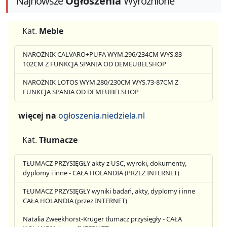
Najnowsze
Ogłoszenia
Wyróżnione
Kat.
Meble
NAROŻNIK CALVARO+PUFA WYM.296/234CM WYS.83-
102CM Z FUNKCJA SPANIA OD DEMEUBELSHOP
NAROŻNIK LOTOS WYM.280/230CM WYS.73-87CM Z
FUNKCJA SPANIA OD DEMEUBELSHOP
więcej na
ogłoszenia.niedziela.nl
Kat.
Tłumacze
TŁUMACZ PRZYSIĘGŁY akty z USC, wyroki, dokumenty,
dyplomy i inne - CAŁA HOLANDIA (PRZEZ INTERNET)
TŁUMACZ PRZYSIĘGŁY wyniki badań, akty, dyplomy i inne
CAŁA HOLANDIA (przez INTERNET)
Natalia Zweekhorst-Krüger tłumacz przysięgły - CAŁA