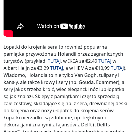
Łopatki do krojenia sera to również popularna
pamiątka przywożona z Holandii przez zagranicznych
turystów (przykład:
TUTAJ
, w IKEA za €2,49
TUTAJ
w
Albert Heijn za €3,29
TUTAJ
, a w HEMA za €10,99
TUTAJ
).
Wiadomo, Holandia to nie tylko Van Gogh, tulipany i
kanały, ale także krowy i sery (np. Gouda, Edammer), a
sery jakoś trzeba kroić, więc elegancki nóż lub łopatka
są jak znalazł. Sklepy z pamiątkami często sprzedają
całe zestawy, składające się np. z sera, drewnianej deski
do krojenia oraz noży i łopatek do krojenia serów.
Łopatki nierzadko są zdobione, np. błękitnymi
dekoracjami znanymi z fajansów z Delft („Delfts
Blauw”), tradycyjnych, typowo holenderskich wyrobów