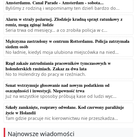
Amsterdamu. Canal Parade - Amsterdam - sobota...
Byliśmy z rodziną i wspominamy ten dzień bardzo do...
Alarm w straży pożarnej. Złodzieje kradną sprzęt ratunkowy z
remiz, mogą zginąć ludzie
Seria trwa od miesięcy... a co zrobiła policja w c...
Mężczyzna zastrzelony w centrum Rotterdamu. Policja zatrzymała
siedem osób
No ładnie, kiedyś moja ulubiona miejscówka na nied...
Rząd zakaże zatrudniania pracowników tymczasowych w
holenderskich rzeźniach. Zakaz za dwa lata
No to Holendrzy do pracy w rzeźniach.
Senat wstrzymuje głosowanie nad nowym podatkiem od
oszczędności i inwestycji. Niepewność trwa
Już na wszystkie sposoby próbują kase od ludzi wyc...
Szkoły zamknięte, rozprawy odwołane. Kod czerwony paraliżuje
życie w Holandii
Tam gdzie pracuje nic kierownictwu nie przeszkadza...
Najnowsze wiadomości