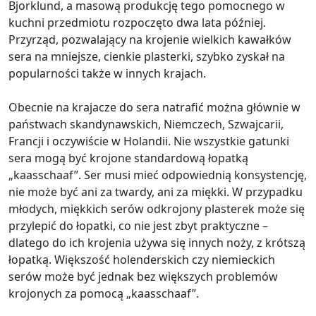
Bjorklund, a masową produkcję tego pomocnego w
kuchni przedmiotu rozpoczęto dwa lata później.
Przyrząd, pozwalający na krojenie wielkich kawałków
sera na mniejsze, cienkie plasterki, szybko zyskał na
popularności także w innych krajach.
Obecnie na krajacze do sera natrafić można głównie w
państwach skandynawskich, Niemczech, Szwajcarii,
Francji i oczywiście w Holandii. Nie wszystkie gatunki
sera mogą być krojone standardową łopatką
„kaasschaaf”. Ser musi mieć odpowiednią konsystencję,
nie może być ani za twardy, ani za miękki. W przypadku
młodych, miękkich serów odkrojony plasterek może się
przylepić do łopatki, co nie jest zbyt praktyczne –
dlatego do ich krojenia używa się innych noży, z krótszą
łopatką. Większość holenderskich czy niemieckich
serów może być jednak bez większych problemów
krojonych za pomocą „kaasschaaf”.