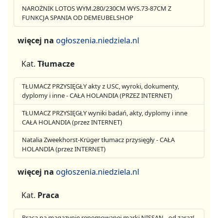
NAROŻNIK LOTOS WYM.280/230CM WYS.73-87CM Z
FUNKCJA SPANIA OD DEMEUBELSHOP
więcej na
ogłoszenia.niedziela.nl
Kat.
Tłumacze
TŁUMACZ PRZYSIĘGŁY akty z USC, wyroki, dokumenty,
dyplomy i inne - CAŁA HOLANDIA (PRZEZ INTERNET)
TŁUMACZ PRZYSIĘGŁY wyniki badań, akty, dyplomy i inne
CAŁA HOLANDIA (przez INTERNET)
Natalia Zweekhorst-Krüger tłumacz przysięgły - CAŁA
HOLANDIA (przez INTERNET)
więcej na
ogłoszenia.niedziela.nl
Kat.
Praca
Praca na magazynie renomowanej marki NISSAN - od zaraz!