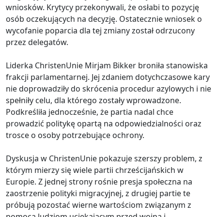
wniosków. Krytycy przekonywali, że osłabi to pozycję
osób oczekujących na decyzję. Ostatecznie wniosek o
wycofanie poparcia dla tej zmiany został odrzucony
przez delegatów.
Liderka ChristenUnie Mirjam Bikker broniła stanowiska
frakcji parlamentarnej. Jej zdaniem dotychczasowe kary
nie doprowadziły do skrócenia procedur azylowych i nie
spełniły celu, dla którego zostały wprowadzone.
Podkreśliła jednocześnie, że partia nadal chce
prowadzić politykę opartą na odpowiedzialności oraz
trosce o osoby potrzebujące ochrony.
Dyskusja w ChristenUnie pokazuje szerszy problem, z
którym mierzy się wiele partii chrześcijańskich w
Europie. Z jednej strony rośnie presja społeczna na
zaostrzenie polityki migracyjnej, z drugiej partie te
próbują pozostać wierne wartościom związanym z
pomocą ludziom uciekającym przed wojną i