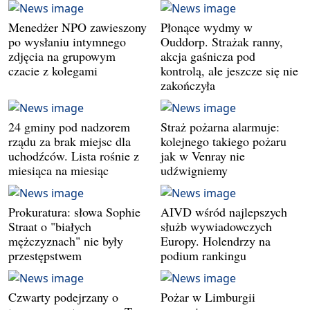
Menedżer NPO zawieszony
Płonące wydmy w
po wysłaniu intymnego
Ouddorp. Strażak ranny,
zdjęcia na grupowym
akcja gaśnicza pod
czacie z kolegami
kontrolą, ale jeszcze się nie
zakończyła
24 gminy pod nadzorem
Straż pożarna alarmuje:
rządu za brak miejsc dla
kolejnego takiego pożaru
uchodźców. Lista rośnie z
jak w Venray nie
miesiąca na miesiąc
udźwigniemy
Prokuratura: słowa Sophie
AIVD wśród najlepszych
Straat o "białych
służb wywiadowczych
mężczyznach" nie były
Europy. Holendrzy na
przestępstwem
podium rankingu
Czwarty podejrzany o
Pożar w Limburgii