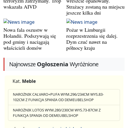
terroryzm zatrzymany. Trop
wreszcie opanowany.
wskazała AIVD
Strażacy zostaną na miejscu
jeszcze kilka dni
Nowa fala oszustw w
Pożar w Limburgii
Holandii. Podszywają się
rozprzestrzenia się dalej.
pod gminy i naciągają
Dym czuć nawet na
właścicieli domów
północy kraju
Najnowsze
Ogłoszenia
Wyróżnione
Kat.
Meble
NAROŻNIK CALVARO+PUFA WYM.296/234CM WYS.83-
102CM Z FUNKCJA SPANIA OD DEMEUBELSHOP
NAROŻNIK LOTOS WYM.280/230CM WYS.73-87CM Z
FUNKCJA SPANIA OD DEMEUBELSHOP