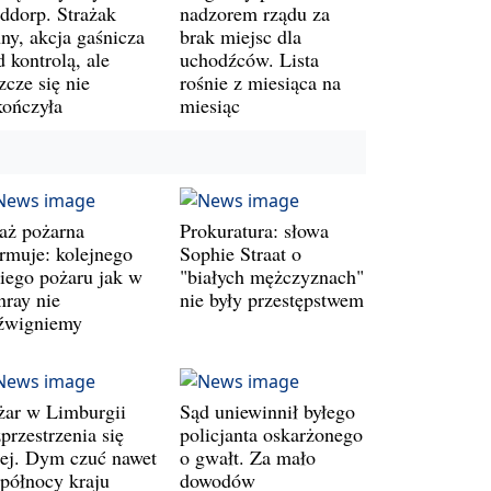
ddorp. Strażak
nadzorem rządu za
ny, akcja gaśnicza
brak miejsc dla
 kontrolą, ale
uchodźców. Lista
zcze się nie
rośnie z miesiąca na
kończyła
miesiąc
raż pożarna
Prokuratura: słowa
armuje: kolejnego
Sophie Straat o
kiego pożaru jak w
"białych mężczyznach"
nray nie
nie były przestępstwem
źwigniemy
żar w Limburgii
Sąd uniewinnił byłego
przestrzenia się
policjanta oskarżonego
lej. Dym czuć nawet
o gwałt. Za mało
 północy kraju
dowodów