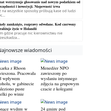
nat wstrzymuje głosowanie nad nowym podatkiem od
zczędności i inwestycji. Niepewność trwa
ż na wszystkie sposoby próbują kase od ludzi
c...
koły zamknięte, rozprawy odwołane. Kod czerwony
raliżuje życie w Holandii
m gdzie pracuje nic kierownictwu nie
zeszkadza...
Najnowsze wiadomości
karka z Rhoon
Menedżer NPO
wieszona. Pracowała
zawieszony po
d wpływem
wysłaniu intymnego
koholu, w gabinecie
zdjęcia na grupowym
aleziono puste
czacie z kolegami
telki po winie
onące wydmy w
24 gminy pod