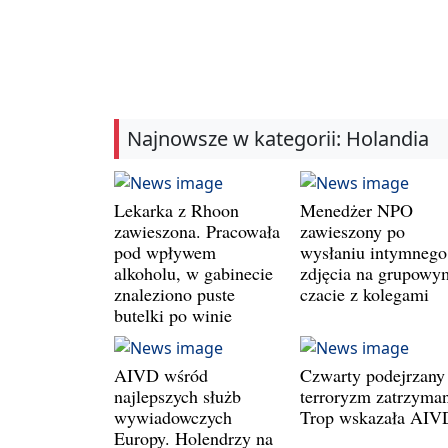
Najnowsze w kategorii: Holandia
Lekarka z Rhoon
Menedżer NPO
zawieszona. Pracowała
zawieszony po
pod wpływem
wysłaniu intymnego
alkoholu, w gabinecie
zdjęcia na grupowy
znaleziono puste
czacie z kolegami
butelki po winie
AIVD wśród
Czwarty podejrzany
najlepszych służb
terroryzm zatrzyman
wywiadowczych
Trop wskazała AIV
Europy. Holendrzy na