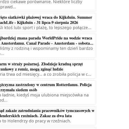
rdzo ciekawe porównanie. Niektóre liczby
prawd...
ięto siatkówki plażowej wraca do Kijkduin. Summer
achLife - Kijkduin - 31 lipca-9 sierpnia 2026
śli ktoś lubi sport i plażę, to lepszego połącze...
jbardziej znana parada WorldPride na wodzie wraca
 Amsterdamu. Canal Parade - Amsterdam - sobota...
liśmy z rodziną i wspominamy ten dzień bardzo
...
arm w straży pożarnej. Złodzieje kradną sprzęt
tunkowy z remiz, mogą zginąć ludzie
ria trwa od miesięcy... a co zrobiła policja w c...
żczyzna zastrzelony w centrum Rotterdamu. Policja
trzymała siedem osób
 ładnie, kiedyś moja ulubiona miejscówka na
ed...
ąd zakaże zatrudniania pracowników tymczasowych w
lenderskich rzeźniach. Zakaz za dwa lata
 to Holendrzy do pracy w rzeźniach.