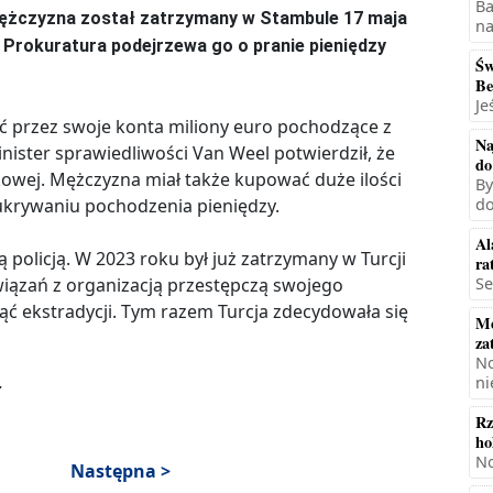
Ba
 Mężczyzna został zatrzymany w Stambule 17 maja
na
. Prokuratura podejrzewa go o pranie pieniędzy
Św
Be
Je
ć przez swoje konta miliony euro pochodzące z
Na
ster sprawiedliwości Van Weel potwierdził, że
do
owej. Mężczyzna miał także kupować duże ilości
By
ukrywaniu pochodzenia pieniędzy.
do
Al
ą policją. W 2023 roku był już zatrzymany w Turcji
ra
iązań z organizacją przestępczą swojego
Se
ć ekstradycji. Tym razem Turcja zdecydowała się
Mę
za
No
.
ni
Rz
ho
No
Następna >