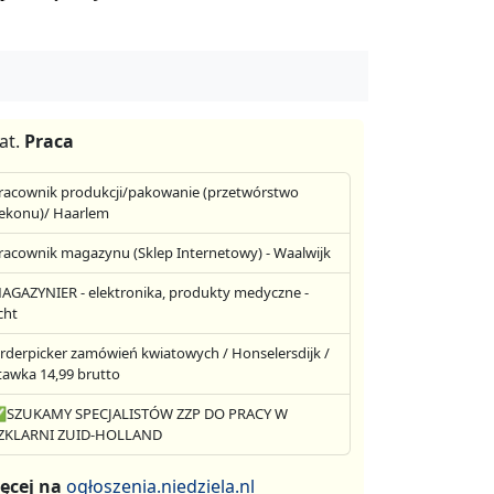
at.
Praca
racownik produkcji/pakowanie (przetwórstwo
ekonu)/ Haarlem
racownik magazynu (Sklep Internetowy) - Waalwijk
AGAZYNIER - elektronika, produkty medyczne -
cht
rderpicker zamówień kwiatowych / Honselersdijk /
tawka 14,99 brutto
SZUKAMY SPECJALISTÓW ZZP DO PRACY W
ZKLARNI ZUID-HOLLAND
ęcej na
ogłoszenia.niedziela.nl