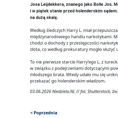
Josa Leijdekkera, znanego jako Bolle Jos.
i w piątek stanie przed holenderskim sądem
na dużą skalę.
Według śledczych Harry L. miał przepuszcza
międzynarodowego handlu narkotykami. Mini
chodzi o dochody z przestępczości narkotyk
złota, co według prokuratury mogło służyć 
To nie pierwsze starcie Harry’ego L. z tureck
w związku z podejrzeniami dotyczącymi pow
młodszego brata. Wtedy udało mu się unikną
przekazać go holenderskim władzom.
03.06.2026 Niedziela.NL // fot. Shutterstock, Inc
< Poprzednia