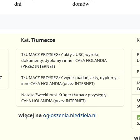
dni
domów
Kat.
Tłumacze
K
TŁUMACZ PRZYSIĘGŁY akty z USC, wyroki,
P
dokumenty, dyplomy i inne - CAŁA HOLANDIA
b
(PRZEZ INTERNET)
P
Z
TŁUMACZ PRZYSIĘGŁY wyniki badań, akty, dyplomy i
M
inne CAŁA HOLANDIA (przez INTERNET)
E
Natalia Zweekhorst-Krüger tłumacz przysięgły -
O
CAŁA HOLANDIA (przez INTERNET)
S
więcej na
ogłoszenia.niedziela.nl
✅
S
wi