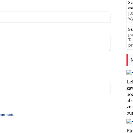
Se
os
Ju
wy
Sz
pa
Ta
pr
Le
za
po
al
zn
bu
Comments
Pł