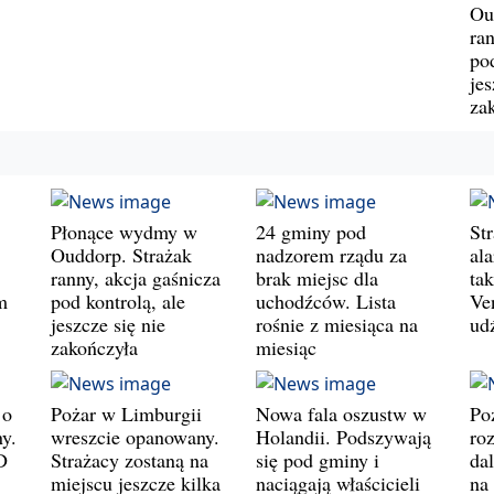
Ou
ran
pod
jes
za
Płonące wydmy w
24 gminy pod
St
Ouddorp. Strażak
nadzorem rządu za
al
ranny, akcja gaśnicza
brak miejsc dla
ta
m
pod kontrolą, ale
uchodźców. Lista
Ve
jeszcze się nie
rośnie z miesiąca na
ud
zakończyła
miesiąc
 o
Pożar w Limburgii
Nowa fala oszustw w
Po
y.
wreszcie opanowany.
Holandii. Podszywają
roz
D
Strażacy zostaną na
się pod gminy i
da
miejscu jeszcze kilka
naciągają właścicieli
na