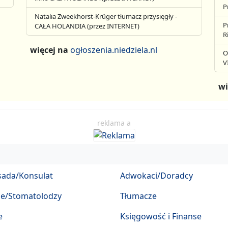
P
Natalia Zweekhorst-Krüger tłumacz przysięgły -
P
CAŁA HOLANDIA (przez INTERNET)
R
więcej na
ogłoszenia.niedziela.nl
O
V
wi
reklama a
ada/Konsulat
Adwokaci/Doradcy
ze/Stomatolodzy
Tłumacze
e
Księgowość i Finanse