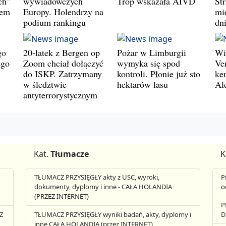
ch"
wywiadowczych
Trop wskazała AIVD
St
wem
Europy. Holendrzy na
mie
podium rankingu
dn
go
20-latek z Bergen op
Pożar w Limburgii
Wi
ego
Zoom chciał dołączyć
wymyka się spod
Ve
do ISKP. Zatrzymany
kontroli. Płonie już sto
ke
w śledztwie
hektarów lasu
Al
antyterrorystycznym
Kat.
Tłumacze
K
TŁUMACZ PRZYSIĘGŁY akty z USC, wyroki,
P
dokumenty, dyplomy i inne - CAŁA HOLANDIA
o
(PRZEZ INTERNET)
P
Z
TŁUMACZ PRZYSIĘGŁY wyniki badań, akty, dyplomy i
D
inne CAŁA HOLANDIA (przez INTERNET)