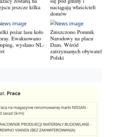
rażacy zostaną na
się pod gminy i
jscu jeszcze kilka
naciągają właścicieli
i
domów
elki pożar lasu koło
Zniszczono Pomnik
nray. Ewakuowano
Narodowy na placu
mping, wysłano NL-
Dam. Wśród
ert
zatrzymanych obywatel
Polski
at.
Praca
raca na magazynie renomowanej marki NISSAN -
d zaraz! (k/m)
RACOWNIK PRODUKCJI MATERIAŁY BUDOWLANE -
REWNO VIANEN (BEZ ZAKWATEROWANIA)