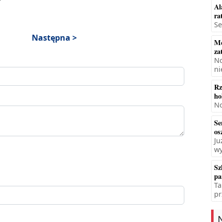
Al
ra
Se
Następna >
Mę
za
No
ni
Rz
ho
No
Se
os
Ju
wy
Sz
pa
Ta
pr