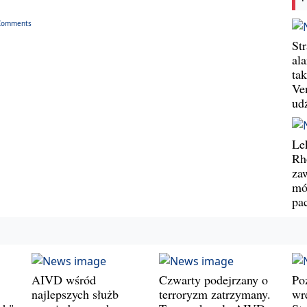
Comments
St
al
ta
Ve
ud
Le
Rh
za
mó
pa
AIVD wśród
Czwarty podejrzany o
Po
najlepszych służb
terroryzm zatrzymany.
wr