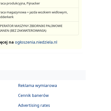
raca produkcyjna, Pijnacker
raca magazynowa + jazda wozkiem widlowym,
idderkerk
PERATOR MASZYNY ZBIORNIKI PALIWOWE
IANEN (BEZ ZAKWATEROWANIA)
ęcej na
ogłoszenia.niedziela.nl
Reklama wymiarowa
Cennik banerów
Advertising rates