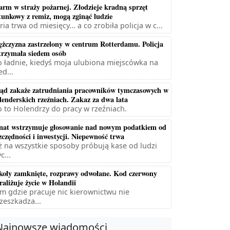
arm w straży pożarnej. Złodzieje kradną sprzęt
tunkowy z remiz, mogą zginąć ludzie
ria trwa od miesięcy... a co zrobiła policja w c...
żczyzna zastrzelony w centrum Rotterdamu. Policja
trzymała siedem osób
 ładnie, kiedyś moja ulubiona miejscówka na
ed...
ąd zakaże zatrudniania pracowników tymczasowych w
lenderskich rzeźniach. Zakaz za dwa lata
 to Holendrzy do pracy w rzeźniach.
nat wstrzymuje głosowanie nad nowym podatkiem od
zczędności i inwestycji. Niepewność trwa
ż na wszystkie sposoby próbują kase od ludzi
c...
koły zamknięte, rozprawy odwołane. Kod czerwony
raliżuje życie w Holandii
m gdzie pracuje nic kierownictwu nie
zeszkadza...
Najnowsze wiadomości