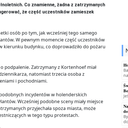
pełnoletnich. Co znamienne, żadna z zatrzymanych
sugerować, że część uczestników zamieszek
etki osób po tym, jak wcześniej tego samego
zylantów. W pewnym momencie część uczestników
 w kierunku budynku, co doprowadziło do pożaru
Ho
y o podpalenie. Zatrzymany z Kortenhoef miał
Ba
dziennikarza, natomiast trzecia osoba z
na
eniami i pochodniami.
Św
Be
ę podobnych incydentów w holenderskich
Je
ylantów. Wcześniej podobne sceny miały miejsce
Na
 zatrzymanych przyjechała spoza miasta, może
do
stniczących w tego typu protestach.
By
do
.