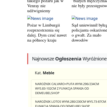
takiego pożaru jak w
"białych mężczyzna
Venray nie
nie były przestępst
udźwigniemy
Pożar w Limburgii
Sąd uniewinnił byłe
rozprzestrzenia się
policjanta oskarżon
dalej. Dym czuć nawet
o gwałt. Za mało
na północy kraju
dowodów
Najnowsze
Ogłoszenia
Wyróżnione
Kat.
Meble
NAROŻNIK CALVARO+PUFA WYM.296/234CM
WYS.83-102CM Z FUNKCJA SPANIA OD
DEMEUBELSHOP
NAROŻNIK LOTOS WYM.280/230CM WYS.73-87CM 
FUNKCJA SPANIA OD DEMEUBELSHOP