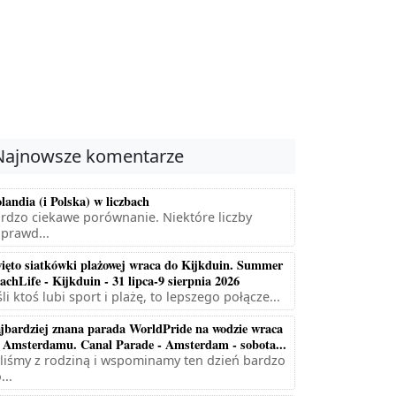
Najnowsze komentarze
landia (i Polska) w liczbach
rdzo ciekawe porównanie. Niektóre liczby
prawd...
ięto siatkówki plażowej wraca do Kijkduin. Summer
achLife - Kijkduin - 31 lipca-9 sierpnia 2026
śli ktoś lubi sport i plażę, to lepszego połącze...
jbardziej znana parada WorldPride na wodzie wraca
 Amsterdamu. Canal Parade - Amsterdam - sobota...
liśmy z rodziną i wspominamy ten dzień bardzo
...