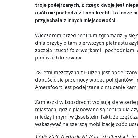
troje podejrzanych, z czego dwoje jest nie
osób nie pochodzi z Loosdrecht. To może 
przyjechała z innych miejscowości.
Wieczorem przed centrum zgromadziły się s
dnia przybyło tam pierwszych piętnastu a
zaczęła rzucać fajerwerkami i pochodniami
pobliskich krzewów.
28-letni mężczyzna z Huizen jest podejrzan
dopuścić się przemocy wobec policjantów i 
Amersfoort jest podejrzana o rzucanie kami
Zamieszki w Loosdrecht wpisują się w seri
miastach, gdzie planowane są centra dla az
między innymi w IJsselstein. Fakt, że część
wskazywać na szerszą mobilizację osób ucze
13.05.2026 Niedziela.NL // fot. Shutterstock, Inc