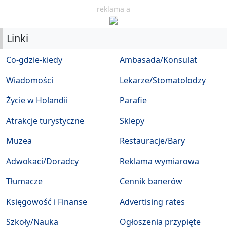
reklama a
Linki
Co-gdzie-kiedy
Ambasada/Konsulat
Wiadomości
Lekarze/Stomatolodzy
Życie w Holandii
Parafie
Atrakcje turystyczne
Sklepy
Muzea
Restauracje/Bary
Adwokaci/Doradcy
Reklama wymiarowa
Tłumacze
Cennik banerów
Księgowość i Finanse
Advertising rates
Szkoły/Nauka
Ogłoszenia przypięte