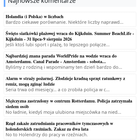
Najnowsze komentarze
Holandia (i Polska) w liczbach
Bardzo ciekawe porównanie. Niektóre liczby naprawd...
Święto siatkówki plażowej wraca do Kijkduin. Summer BeachLife -
Kijkduin - 31 lipca-9 sierpnia 2026
Jeśli ktoś lubi sport i plażę, to lepszego połącze...
Najbardziej znana parada WorldPride na wodzie wraca do
Amsterdamu. Canal Parade - Amsterdam - sobota...
Byliśmy z rodziną i wspominamy ten dzień bardzo do...
Alarm w straży pożarnej. Złodzieje kradną sprzęt ratunkowy z
remiz, mogą zginąć ludzie
Seria trwa od miesięcy... a co zrobiła policja w c...
Mężczyzna zastrzelony w centrum Rotterdamu. Policja zatrzymała
siedem osób
No ładnie, kiedyś moja ulubiona miejscówka na nied...
Rząd zakaże zatrudniania pracowników tymczasowych w
holenderskich rzeźniach. Zakaz za dwa lata
No to Holendrzy do pracy w rzeźniach.