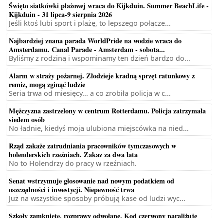
Święto siatkówki plażowej wraca do Kijkduin. Summer BeachLife -
Kijkduin - 31 lipca-9 sierpnia 2026
Jeśli ktoś lubi sport i plażę, to lepszego połącze...
Najbardziej znana parada WorldPride na wodzie wraca do
Amsterdamu. Canal Parade - Amsterdam - sobota...
Byliśmy z rodziną i wspominamy ten dzień bardzo do...
Alarm w straży pożarnej. Złodzieje kradną sprzęt ratunkowy z
remiz, mogą zginąć ludzie
Seria trwa od miesięcy... a co zrobiła policja w c...
Mężczyzna zastrzelony w centrum Rotterdamu. Policja zatrzymała
siedem osób
No ładnie, kiedyś moja ulubiona miejscówka na nied...
Rząd zakaże zatrudniania pracowników tymczasowych w
holenderskich rzeźniach. Zakaz za dwa lata
No to Holendrzy do pracy w rzeźniach.
Senat wstrzymuje głosowanie nad nowym podatkiem od
oszczędności i inwestycji. Niepewność trwa
Już na wszystkie sposoby próbują kase od ludzi wyc...
Szkoły zamknięte, rozprawy odwołane. Kod czerwony paraliżuje