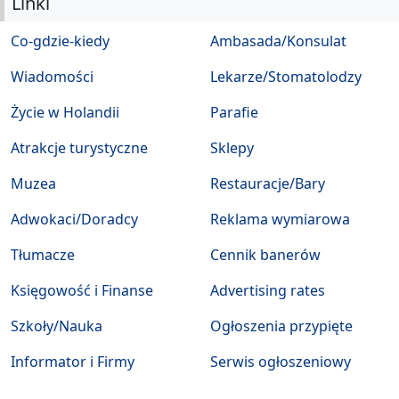
Linki
Co-gdzie-kiedy
Ambasada/Konsulat
Wiadomości
Lekarze/Stomatolodzy
Życie w Holandii
Parafie
Atrakcje turystyczne
Sklepy
Muzea
Restauracje/Bary
Adwokaci/Doradcy
Reklama wymiarowa
Tłumacze
Cennik banerów
Księgowość i Finanse
Advertising rates
Szkoły/Nauka
Ogłoszenia przypięte
Informator i Firmy
Serwis ogłoszeniowy