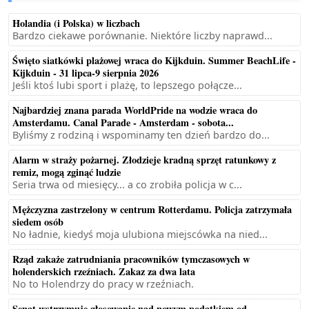
Holandia (i Polska) w liczbach
Bardzo ciekawe porównanie. Niektóre liczby naprawd...
Święto siatkówki plażowej wraca do Kijkduin. Summer BeachLife -
Kijkduin - 31 lipca-9 sierpnia 2026
Jeśli ktoś lubi sport i plażę, to lepszego połącze...
Najbardziej znana parada WorldPride na wodzie wraca do
Amsterdamu. Canal Parade - Amsterdam - sobota...
Byliśmy z rodziną i wspominamy ten dzień bardzo do...
Alarm w straży pożarnej. Złodzieje kradną sprzęt ratunkowy z
remiz, mogą zginąć ludzie
Seria trwa od miesięcy... a co zrobiła policja w c...
Mężczyzna zastrzelony w centrum Rotterdamu. Policja zatrzymała
siedem osób
No ładnie, kiedyś moja ulubiona miejscówka na nied...
Rząd zakaże zatrudniania pracowników tymczasowych w
holenderskich rzeźniach. Zakaz za dwa lata
No to Holendrzy do pracy w rzeźniach.
Senat wstrzymuje głosowanie nad nowym podatkiem od