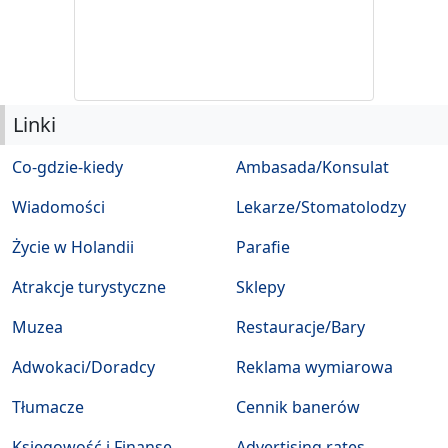
Linki
Co-gdzie-kiedy
Ambasada/Konsulat
Wiadomości
Lekarze/Stomatolodzy
Życie w Holandii
Parafie
Atrakcje turystyczne
Sklepy
Muzea
Restauracje/Bary
Adwokaci/Doradcy
Reklama wymiarowa
Tłumacze
Cennik banerów
Księgowość i Finanse
Advertising rates